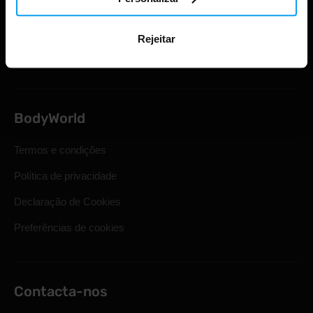
Envio e entrega
Direito legal de retirada
Rejeitar
Perguntas mais frequentes
BodyWorld
Termos e condições
Política de privacidade
Declaração de Cookies
Preferências de cookies
Contacta-nos