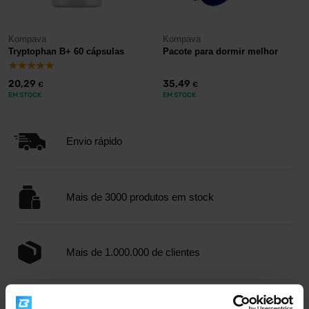
Kompava
Kompava
Tryptophan B+ 60 cápsulas
Pacote para dormir melhor
20,29
35,49
€
€
EM STOCK
EM STOCK
Envio rápido
Mais de 3000 produtos em stock
Mais de 1.000.000 de clientes
Apoio ao cliente profissional