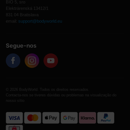
BIO 5, sro
Elektrárenská 13412/1
831 04 Bratislava
email:
support@bodyworld.eu
Segue-nos
© 2026 BodyWorld. Todos os direitos reservados.
Contacta-nos se tiveres dúvidas ou problemas na visualização do
nosso sítio