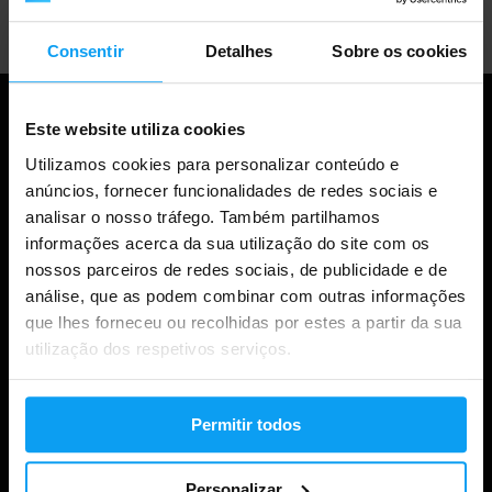
Consentir
Detalhes
Sobre os cookies
Este website utiliza cookies
Utilizamos cookies para personalizar conteúdo e
anúncios, fornecer funcionalidades de redes sociais e
analisar o nosso tráfego. Também partilhamos
informações acerca da sua utilização do site com os
nossos parceiros de redes sociais, de publicidade e de
análise, que as podem combinar com outras informações
Compras
que lhes forneceu ou recolhidas por estes a partir da sua
utilização dos respetivos serviços.
Acompanha a tua encomenda
Iniciar sessão na conta
Permitir todos
Cartões de oferta
Personalizar