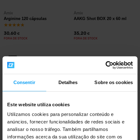
Amix
Amix
Arginine 120 cápsulas
AAKG Shot BOX 20 x 60 ml
30,60
35,20
€
€
FORA DE STOCK
FORA DE STOCK
Envio rápido
Consentir
Detalhes
Sobre os cookies
Mais de 3000 produtos em stock
Este website utiliza cookies
Mais de 1.000.000 de clientes
Utilizamos cookies para personalizar conteúdo e
anúncios, fornecer funcionalidades de redes sociais e
analisar o nosso tráfego. Também partilhamos
Apoio ao cliente profissional
informações acerca da sua utilização do site com os