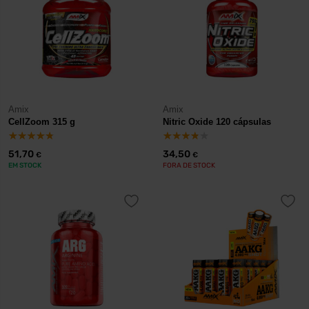
Amix
Amix
CellZoom 315 g
Nitric Oxide 120 cápsulas
51,70
34,50
€
€
EM STOCK
FORA DE STOCK