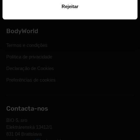
Perguntas mais frequentes
Rejeitar
BodyWorld
Termos e condições
Política de privacidade
Declaração de Cookies
Preferências de cookies
Contacta-nos
BIO 5, sro
Elektrárenská 13412/1
831 04 Bratislava