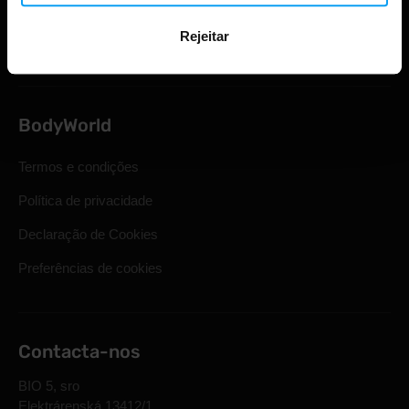
Direito legal de retirada
Rejeitar
Perguntas mais frequentes
BodyWorld
Termos e condições
Política de privacidade
Declaração de Cookies
Preferências de cookies
Contacta-nos
BIO 5, sro
Elektrárenská 13412/1