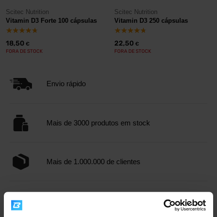
Scitec Nutrition
Scitec Nutrition
Vitamin D3 Forte 100 cápsulas
Vitamin D3 250 cápsulas
18,50
22,50
€
€
FORA DE STOCK
FORA DE STOCK
Envio rápido
Mais de 3000 produtos em stock
Mais de 1.000.000 de clientes
Apoio ao cliente profissional