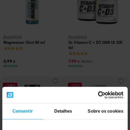
BodyWorld
BodyWorld
Magnesium Shot 80 ml
2x Vitamin C + D3 1000 UI 100
tbl
0,99
7,99
10,38
€
€
€
EM STOCK
EM STOCK
-28%
-12%
Consentir
Detalhes
Sobre os cookies