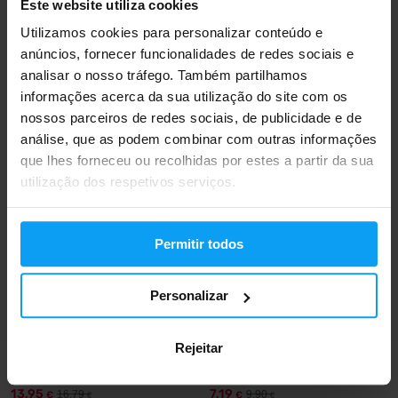
Este website utiliza cookies
BodyWorld
BodyWorld
Utilizamos cookies para personalizar conteúdo e
Vitamin D3 2000 IU 60 cápsulas
Women’s Balance Gummies 60
anúncios, fornecer funcionalidades de redes sociais e
gomas
analisar o nosso tráfego. Também partilhamos
4,99
14,99
6,90
16,99
€
€
€
€
informações acerca da sua utilização do site com os
EM STOCK
EM STOCK
nossos parceiros de redes sociais, de publicidade e de
análise, que as podem combinar com outras informações
-17%
-27%
que lhes forneceu ou recolhidas por estes a partir da sua
utilização dos respetivos serviços.
Permitir todos
Personalizar
BodyWorld
BodyWorld
®
Ashwagandha KSM-66
90
Vitamin D3 2000 IU 200
Rejeitar
cápsulas
cápsulas
13,95
7,19
16,79
9,90
€
€
€
€