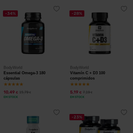
-34%
-28%
BodyWorld
BodyWorld
Essential Omega-3 180
Vitamín C + D3 100
cápsulas
comprimidos
10,49
5,19
15,79
7,19
€
€
€
€
EM STOCK
EM STOCK
-23%