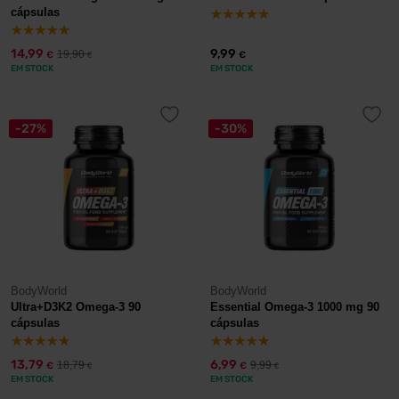
cápsulas
14,99
9,99
19,90
€
€
€
EM STOCK
EM STOCK
-27%
-30%
BodyWorld
BodyWorld
Ultra+D3K2 Omega-3 90
Essential Omega-3 1000 mg 90
cápsulas
cápsulas
13,79
6,99
18,79
9,99
€
€
€
€
EM STOCK
EM STOCK