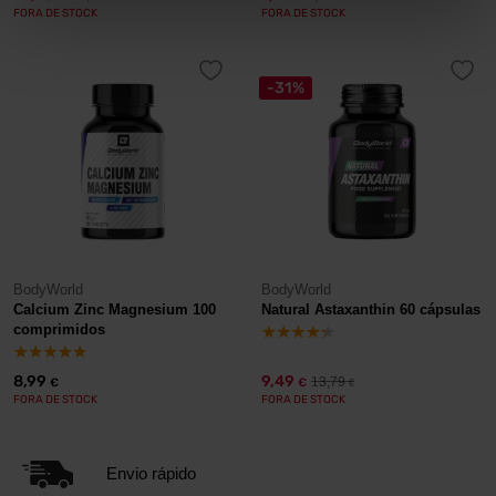
FORA DE STOCK
FORA DE STOCK
-31%
BodyWorld
BodyWorld
Calcium Zinc Magnesium 100
Natural Astaxanthin 60 cápsulas
comprimidos
8,99
9,49
13,79
€
€
€
FORA DE STOCK
FORA DE STOCK
Envio rápido