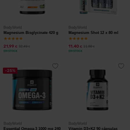
BodyWorld
BodyWorld
Magnesium Bisglycinate 420 g
Magnesium Shot 12 x 80 ml
21,99
11,40
32,49
11,88
€
€
€
€
EM STOCK
EM STOCK
-25%
BodyWorld
BodyWorld
Essential Omega-3 1000 mg 240
Vitamin D3+K2 90 cápsulas