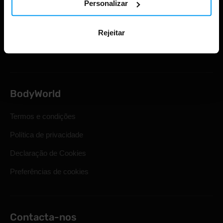
Personalizar
Envio e entrega
Direito legal de retirada
Rejeitar
Perguntas mais frequentes
BodyWorld
Termos e condições
Política de privacidade
Declaração de Cookies
Preferências de cookies
Contacta-nos