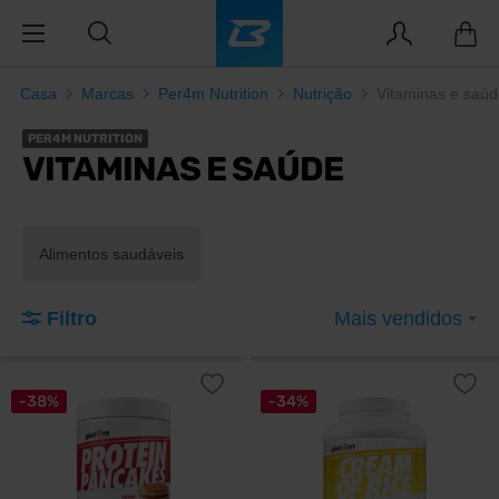
Casa
Marcas
Per4m Nutrition
Nutrição
Vitaminas e saú
PER4M NUTRITION
VITAMINAS E SAÚDE
Alimentos saudáveis
Filtro
Mais vendidos
-38%
-34%