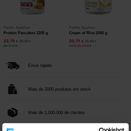
Per4m Nutrition
Per4m Nutrition
Protein Pancakes 1200 g
Cream of Rice 2000 g
22,79
20,79
36,49
31,49
€
€
€
€
EM STOCK
FORA DE STOCK
Envio rápido
Mais de 3000 produtos em stock
Mais de 1.000.000 de clientes