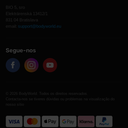
BIO 5, sro
Elektrárenská 13412/1
831 04 Bratislava
email:
support@bodyworld.eu
Segue-nos
© 2026 BodyWorld. Todos os direitos reservados.
Contacta-nos se tiveres dúvidas ou problemas na visualização do
nosso sítio