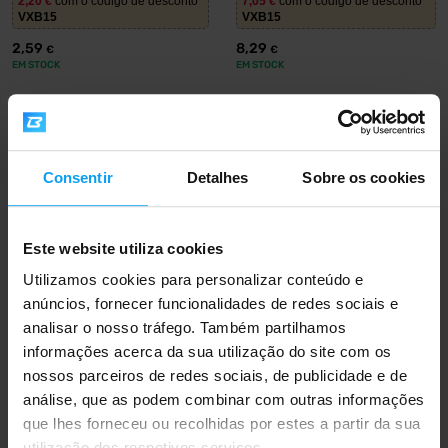
2,20
€
com o código de desconto
7,05
€
com o código de desconto
VXB15
VXB15
2,59
8,29
€
€
EM STOCK
EM STOCK
Consentir
Detalhes
Sobre os cookies
Este website utiliza cookies
Utilizamos cookies para personalizar conteúdo e
anúncios, fornecer funcionalidades de redes sociais e
Voxberg
Voxberg
analisar o nosso tráfego. Também partilhamos
Electrolytes Hydro Daily 500 ml
Recover Ease 60 cápsulas
informações acerca da sua utilização do site com os
nossos parceiros de redes sociais, de publicidade e de
2,20
€
com o código de desconto
7,05
€
com o código de desconto
análise, que as podem combinar com outras informações
VXB15
VXB15
que lhes forneceu ou recolhidas por estes a partir da sua
2,59
8,29
€
€
utilização dos respetivos serviços.