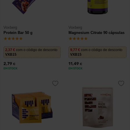
Voxberg
Voxberg
Protein Bar 50 g
Magnesium Citrate 90 cápsulas
2,37
€
com o código de desconto
9,77
€
com o código de desconto
VXB15
VXB15
2,79
11,49
€
€
EM STOCK
EM STOCK