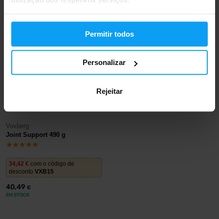
EM STOCK
EM STOCK
Permitir todos
Personalizar
Rejeitar
Voxberg
Joint Support 490 g
34,42
€
com o código de
desconto
VXB15
40,49
€
EM STOCK