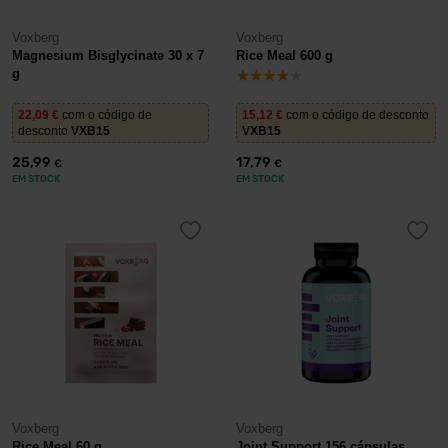
Voxberg
Voxberg
Magnesium Bisglycinate 30 x 7
Rice Meal 600 g
g
22,09
€
com o código de
15,12
€
com o código de desconto
desconto
VXB15
VXB15
25,99
17,79
€
€
EM STOCK
EM STOCK
Voxberg
Voxberg
Rice Meal 60 g
Joint Support 156 cápsulas