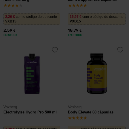
2,20
€
com o código de desconto
15,97
€
com o código de desconto
VXB15
VXB15
2,59
18,79
€
€
EM STOCK
EM STOCK
Voxberg
Voxberg
Electrolytes Hydro Pro 500 ml
Body Elevate 60 cápsulas