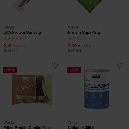
Weider
Weider
32% Protein Bar 60 g
Protein Cups 42 g
2,19
2,39
2,59
2,59
€
€
€
€
EM STOCK
EM STOCK
-15%
-15%
Weider
Weider
Filled Protein Cookie 70 g
Collagen 300 g