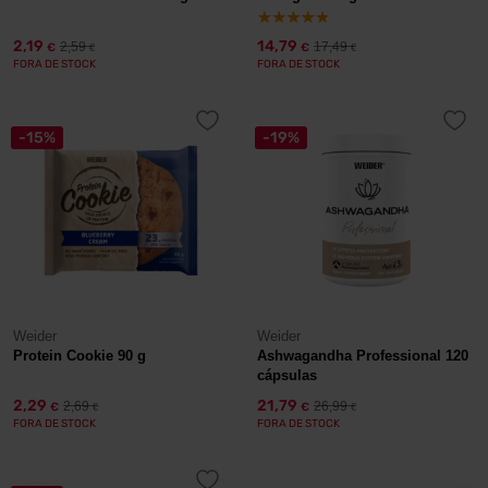
2,19
14,79
2,59
17,49
€
€
€
€
FORA DE STOCK
FORA DE STOCK
-15%
-19%
Weider
Weider
Protein Cookie 90 g
Ashwagandha Professional 120
cápsulas
2,29
21,79
2,69
26,99
€
€
€
€
FORA DE STOCK
FORA DE STOCK