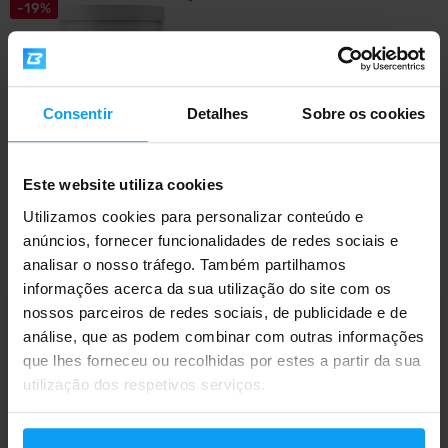
-19%
Consentir
Detalhes
Sobre os cookies
Este website utiliza cookies
Weider
Sport Collagen 300 g
Utilizamos cookies para personalizar conteúdo e
anúncios, fornecer funcionalidades de redes sociais e
20,79
25,79
€
€
analisar o nosso tráfego. Também partilhamos
FORA DE STOCK
informações acerca da sua utilização do site com os
nossos parceiros de redes sociais, de publicidade e de
análise, que as podem combinar com outras informações
Envio rápido
que lhes forneceu ou recolhidas por estes a partir da sua
utilização dos respetivos serviços.
Mais de 3000 produtos em stock