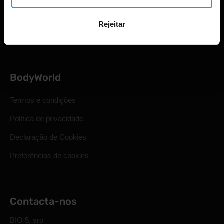
Direito legal de retirada
Rejeitar
Perguntas mais frequentes
BodyWorld
Termos e condições
Política de privacidade
Declaração de Cookies
Preferências de cookies
Contacta-nos
BIO 5, sro