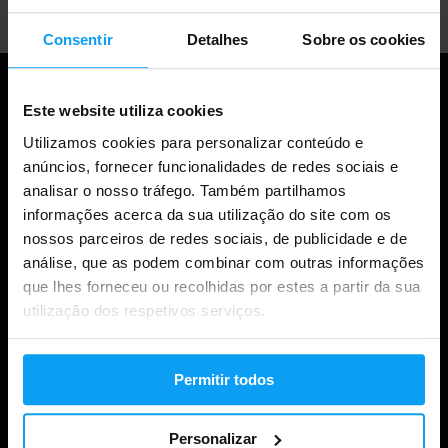
Consentir
Detalhes
Sobre os cookies
Este website utiliza cookies
Utilizamos cookies para personalizar conteúdo e
anúncios, fornecer funcionalidades de redes sociais e
analisar o nosso tráfego. Também partilhamos
informações acerca da sua utilização do site com os
nossos parceiros de redes sociais, de publicidade e de
análise, que as podem combinar com outras informações
Compras
que lhes forneceu ou recolhidas por estes a partir da sua
utilização dos respetivos serviços.
Acompanha a tua encomenda
Iniciar sessão na conta
Permitir todos
Cartões de oferta
Envio e entrega
Personalizar