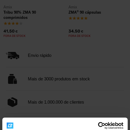
Amix
Amix
®
Tribu 90% ZMA 90
ZMA
90 cápsulas
comprimidos
41,50
34,50
€
€
FORA DE STOCK
FORA DE STOCK
Envio rápido
Mais de 3000 produtos em stock
Mais de 1.000.000 de clientes
Apoio ao cliente profissional