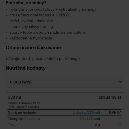
Pre koho je vhodný?
hybridní športovci (silový + vytrvalostný tréning)
cross/functional fitness a HYROX
bežci, cyklisti, triatlonisti
intenzívny silový tréning
šport v teple alebo pri nadmernom potení
každodenná hydratácia
Odporúčané dávkovanie
Užívajte pred, počas a/alebo po tréningu.
Nutričné hodnoty
Príchuť
330 ml
citrus twist
Veľkosť 1 dávky: 330 ml
Počet dávok v balení: 1
Nutričné hodnoty
1 dávka (330 ml)
RVH%*
Energetická hodnota
29 kJ / 7 kcal
**
Tuky
0 g
**