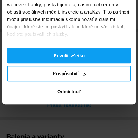
dosahu malých detí. Nevhodné pre deti, pre tehotné ženy, pre dojčiace
webové stránky, poskytujeme aj našim partnerom v
ženy. Ustanovená odporúčaná denná dávka sa nesmie presiahnuť.
oblasti sociálnych médií, inzercie a analýzy. Títo partneri
môžu príslušné informácie skombinovať s ďalšími
údajmi, ktoré ste im poskytli alebo ktoré od vás získali,
keď ste používali ich služby.
Hodnotenia a recenzie
Povoliť všetko
Tento produkt ešte nebol ohodnotený. Ohodnoť tento
Prispôsobiť
produkt ako prvý a podeľ sa tak so svojimi
skúsenosťami. Ďakujeme!
Odmietnuť
Pridať hodnotenie
Balenia a varianty