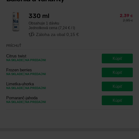
330 ml
2,39
€
2,95
€
Obsahuje
1 dávku
Jednotková cena (7,24 € / l)
Záloha za obal 0,15 €
PRÍCHUŤ
Citrus twist
Kúpiť
NA SKLADE
| NA PREDAJNI
Frozen berries
Kúpiť
NA SKLADE
| NA PREDAJNI
Limetka-uhorka
Kúpiť
NA SKLADE
| NA PREDAJNI
Pomaranč-jahoda
Kúpiť
NA SKLADE
| NA PREDAJNI