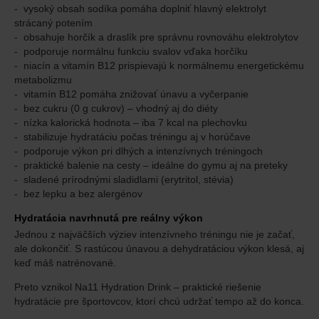
vysoký obsah sodíka pomáha doplniť hlavný elektrolyt
strácaný potením
obsahuje horčík a draslík pre správnu rovnováhu elektrolytov
podporuje normálnu funkciu svalov vďaka horčíku
niacín a vitamín B12 prispievajú k normálnemu energetickému
metabolizmu
vitamín B12 pomáha znižovať únavu a vyčerpanie
bez cukru (0 g cukrov) – vhodný aj do diéty
nízka kalorická hodnota – iba 7 kcal na plechovku
stabilizuje hydratáciu počas tréningu aj v horúčave
podporuje výkon pri dlhých a intenzívnych tréningoch
praktické balenie na cesty – ideálne do gymu aj na preteky
sladené prírodnými sladidlami (erytritol, stévia)
bez lepku a bez alergénov
Hydratácia navrhnutá pre reálny výkon
Jednou z najväčších výziev intenzívneho tréningu nie je začať,
ale dokončiť. S rastúcou únavou a dehydratáciou výkon klesá, aj
keď máš natrénované.
Preto vznikol Na11 Hydration Drink – praktické riešenie
hydratácie pre športovcov, ktorí chcú udržať tempo až do konca.