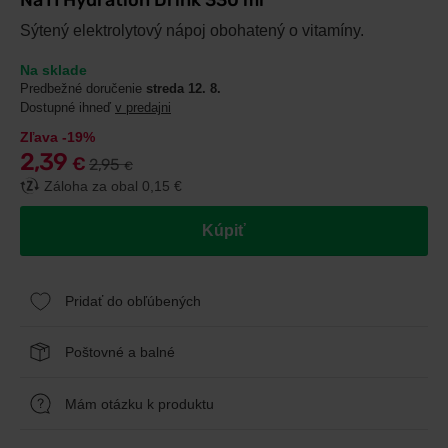
Na11 Hydration Drink 330 ml
Sýtený elektrolytový nápoj obohatený o vitamíny.
Na sklade
Predbežné doručenie
streda 12. 8.
Dostupné ihneď
v predajni
Zľava -19%
2,39
€
2,95
€
Záloha za obal 0,15 €
Kúpiť
Pridať do obľúbených
Poštovné a balné
Mám otázku k produktu