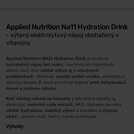
Applied Nutrition Na11 Hydration Drink
- sýtený elektrolytový nápoj obohatený o
vitamíny
Applied Nutrition NA11 Hydration Drink
je moderný
hydratačný nápoj bez cukru
, navrhnutý pre hybridných
atlétov, ktorí chcú
udržať výkon aj v náročných
podmienkach.
Obsahuje
vysoký podiel sodíka,
elektrolyty a
vitamíny skupiny B, ktoré pomáhajú bojovať
proti dehydratácii,
únave a poklesu výkonu.
Keď tréning naberá na intenzite
a telo stráca tekutiny aj
elektrolyty,
samotná voda nestačí.
NA11 Hydration pomáha
udržať hydratáciu, stabilný výkon
a mentálnu aj
fyzickú
výdrž
– presne vtedy, keď to najviac potrebuješ.
Výhody