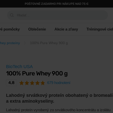
POŠTOVNÉ ZADARMO PRI NÁKUPE NAD 75 €
Hladať...
vé pomôcky
Oblečenie
Akcie a zľavy
Tréningové cie
hey proteíny
100% Pure Whey 900 g
BioTech USA
100% Pure Whey 900 g
4,8
679 hodnotení
Lahodný srvátkový proteín obohatený o bromealí
a extra aminokyseliny.
Lahodný proteín vyrobený zo srvátkového koncentrátu a izolátu