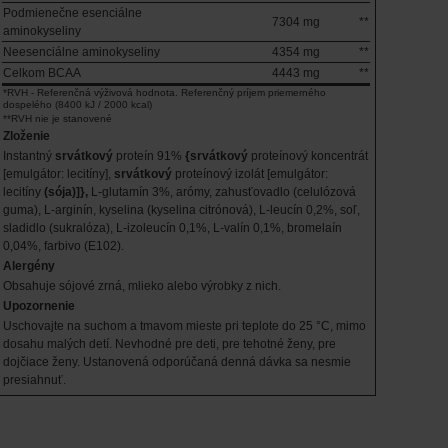
Podmienečne esenciálne
7304 mg
**
aminokyseliny
Neesenciálne aminokyseliny
4354 mg
**
Celkom BCAA
4443 mg
**
*RVH - Referenčná výživová hodnota. Referenčný príjem priemerného
dospelého (8400 kJ / 2000 kcal)
**RVH nie je stanovené
Zloženie
Instantný
srvátkový
proteín 91%
{srvátkový
proteínový koncentrát
[emulgátor: lecitíny],
srvátkový
proteínový izolát [emulgátor:
lecitíny
(sója)]},
L-glutamín 3%, arómy, zahusťovadlo (celulózová
guma), L-arginín, kyselina (kyselina citrónová), L-leucín 0,2%, soľ,
sladidlo (sukralóza), L-izoleucín 0,1%, L-valín 0,1%, bromelaín
0,04%, farbivo (E102).
Alergény
Obsahuje sójové zrná, mlieko alebo výrobky z nich.
Upozornenie
Uschovajte na suchom a tmavom mieste pri teplote do 25 °C, mimo
dosahu malých detí. Nevhodné pre deti, pre tehotné ženy, pre
dojčiace ženy. Ustanovená odporúčaná denná dávka sa nesmie
presiahnuť.