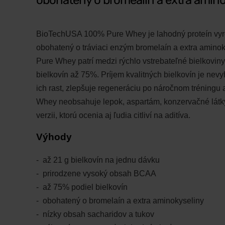
obohatený o bromealín a extra amino
BioTechUSA 100% Pure Whey je lahodný proteín vyro
obohatený o tráviaci enzým bromelaín a extra aminok
Pure Whey patrí medzi rýchlo vstrebateľné bielkovin
bielkovín až 75%. Príjem kvalitných bielkovín je nev
ich rast, zlepšuje regeneráciu po náročnom tréningu 
Whey neobsahuje lepok, aspartám, konzervačné látky
verzii, ktorú ocenia aj ľudia citliví na aditíva.
Výhody
až 21 g bielkovín na jednu dávku
prirodzene vysoký obsah BCAA
až 75% podiel bielkovín
obohatený o bromelaín a extra aminokyseliny
nízky obsah sacharidov a tukov