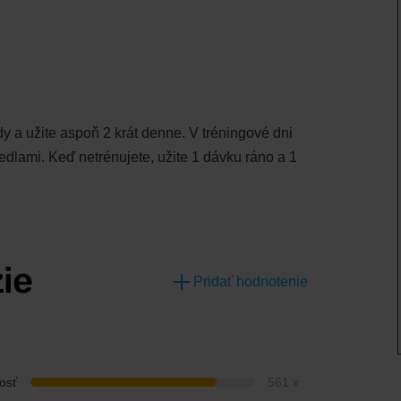
y a užite aspoň 2 krát denne. V tréningové dni
edlami. Keď netrénujete, užite 1 dávku ráno a 1
ie
Pridať hodnotenie
osť
561 x