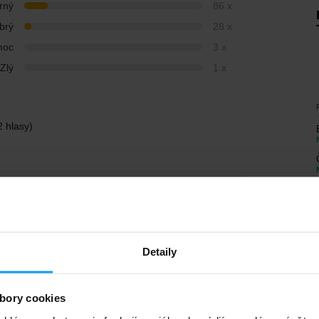
rný
86 x
brý
28 x
moc
3 x
Zlý
1 x
2 hlasy)
Overený nákup
Detaily
Overený nákup
bory cookies