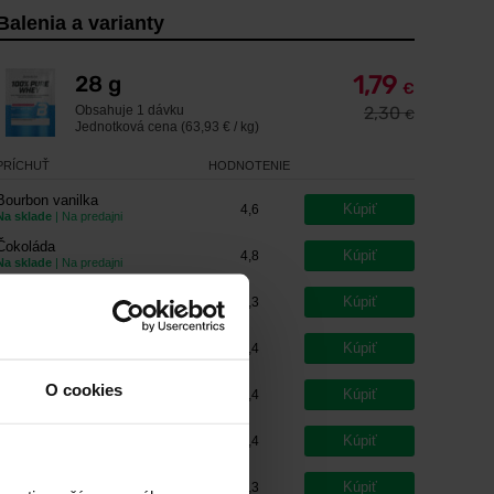
Balenia a varianty
1,79
28 g
€
Obsahuje
1 dávku
2,30
€
Jednotková cena (63,93 € / kg)
PRÍCHUŤ
HODNOTENIE
Bourbon vanilka
Kúpiť
4,6
Na sklade
| Na predajni
Čokoláda
Kúpiť
4,8
Na sklade
| Na predajni
Čokolada-arašidové maslo
Kúpiť
4,3
Na sklade
| Na predajni
Cookies&cream
Kúpiť
4,4
Na sklade
| Na predajni
Jahoda
O cookies
Kúpiť
4,4
Na sklade
| Na predajni
Karamel-cappuccino
Kúpiť
4,4
Na sklade
| Na predajni
Kokos-čokoláda
Kúpiť
4,3