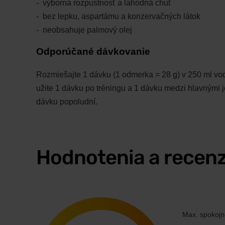
výborná rozpustnosť a lahodná chuť
bez lepku, aspartámu a konzervačných látok
neobsahuje palmový olej
Odporúčané dávkovanie
Rozmiešajte 1 dávku (1 odmerka = 28 g) v 250 ml vod
užite 1 dávku po tréningu a 1 dávku medzi hlavnými j
dávku popoludní.
Hodnotenia a recenz
Max. spokojn