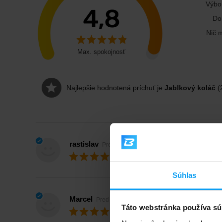
Výbo
4,8
Do
Nič 
Max. spokojnosť
Najlepšie hodnotená príchuť je
Jablkový koláč
(
rastislav
Pred 6 dňami
Max. spokojnosť
Súhlas
Marcel
Pred 7 dňami
Táto webstránka používa sú
Max. spokojnosť