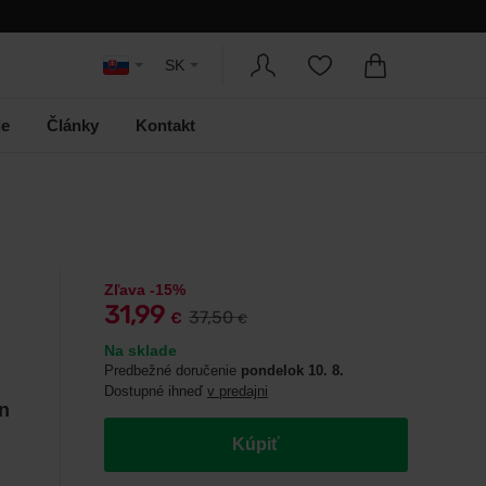
SK
le
Články
Kontakt
Zľava -15%
31,99
37,50
€
€
Na sklade
Predbežné doručenie
pondelok 10. 8.
Dostupné ihneď
v predajni
n
Kúpiť