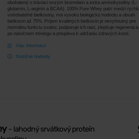
obohatený o tráviaci enzým bromelaín a extra aminokyseliny (L-
glutamín, L-arginín a BCAA). 100% Pure Whey patrí medzi rýchl
vstrebateľné bielkoviny, má vysokú biologickú hodnotu a obsah
bielkovín až 75%. Príjem kvalitných bielkovín je nevyhnutný pre
normálnu funkciu svalov, podporuje ich rast, zlepšuje regeneráci
po náročnom tréningu a prispieva k udržaniu zdravých kostí.
Viac informácií
Nutričné hodnoty
ey
- lahodný srvátkový proteín