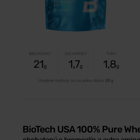
BIELKOVINY
SACHARIDY
TUKY
21
1,7
1,8
g
g
g
Uvedené hodnoty sú na jednu dávku
28 g
BioTech USA 100% Pure Wh