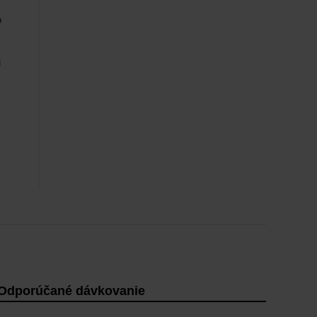
o
u
Odporúčané dávkovanie