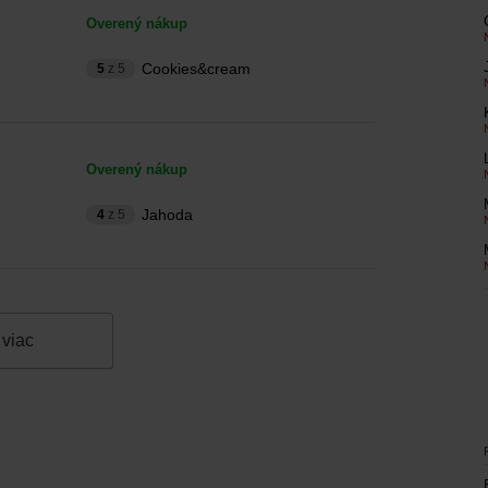
Overený nákup
Cookies&cream
5
z 5
Overený nákup
Jahoda
4
z 5
 viac