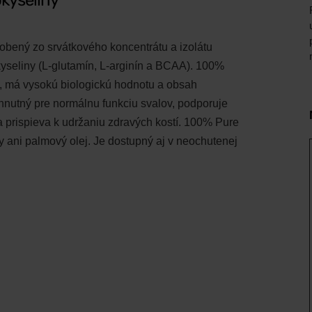
kyseliny
bený zo srvátkového koncentrátu a izolátu
yseliny (L-glutamín, L-arginín a BCAA). 100%
y, má vysokú biologickú hodnotu a obsah
yhnutný pre normálnu funkciu svalov, podporuje
a prispieva k udržaniu zdravých kostí. 100% Pure
 ani palmový olej. Je dostupný aj v neochutenej