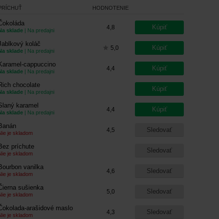
PRÍCHUŤ
HODNOTENIE
Čokoláda
Kúpiť
4,8
Na sklade
| Na predajni
Jablkový koláč
Kúpiť
5,0
Na sklade
| Na predajni
Karamel-cappuccino
Kúpiť
4,4
Na sklade
| Na predajni
Rich chocolate
Kúpiť
Na sklade
| Na predajni
Slaný karamel
Kúpiť
4,4
Na sklade
| Na predajni
Banán
Sledovať
4,5
Nie je skladom
Bez príchute
Sledovať
Nie je skladom
Bourbon vanilka
Sledovať
4,6
Nie je skladom
Čierna sušienka
Sledovať
5,0
Nie je skladom
Čokolada-arašidové maslo
Sledovať
4,3
Nie je skladom