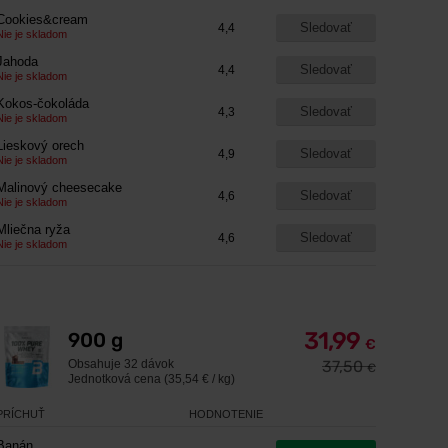
Cookies&cream
Sledovať
4,4
Nie je skladom
Jahoda
Sledovať
4,4
Nie je skladom
Kokos-čokoláda
Sledovať
4,3
Nie je skladom
Lieskový orech
Sledovať
4,9
Nie je skladom
Malinový cheesecake
Sledovať
4,6
Nie je skladom
Mliečna ryža
Sledovať
4,6
Nie je skladom
31,99
900 g
€
Obsahuje
32 dávok
37,50
€
Jednotková cena (35,54 € / kg)
PRÍCHUŤ
HODNOTENIE
Banán