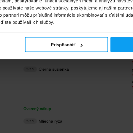
eklám, poskytovanie funkcií sociálnych médií a analýzu návšte
o používate naše webové stránky, poskytujeme aj našim partner
to partneri môžu príslušné informácie skombinovať s ďalšími údaj
ď ste používali ich služby.
Prispôsobiť
Overený nákup
Čierna sušienka
5
z 5
Overený nákup
Mliečna ryža
5
z 5