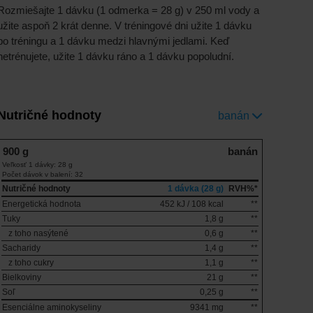
Rozmiešajte 1 dávku (1 odmerka = 28 g) v 250 ml vody a
užite aspoň 2 krát denne. V tréningové dni užite 1 dávku
po tréningu a 1 dávku medzi hlavnými jedlami. Keď
netrénujete, užite 1 dávku ráno a 1 dávku popoludní.
Nutričné hodnoty
banán
900 g
banán
Veľkosť 1 dávky: 28 g
Počet dávok v balení: 32
Nutričné hodnoty
1 dávka (28 g)
RVH%*
Energetická hodnota
452 kJ / 108 kcal
**
Tuky
1,8 g
**
z toho nasýtené
0,6 g
**
Sacharidy
1,4 g
**
z toho cukry
1,1 g
**
Bielkoviny
21 g
**
Soľ
0,25 g
**
Esenciálne aminokyseliny
9341 mg
**