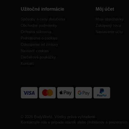
Užitočné informácie
Môj účet
Spôsoby a ceny doručenia
Moje objednávky
Obchodné podmienky
Zakúpený tovar
Ochrana súkromia
Nastavenie účtu
Prehlásenie o cookies
Odstúpenie od zmluvy
Nastaviť cookies
Darčekové poukážky
Kontakt
© 2026 BodyWorld. Všetky práva vyhradené.
Kontaktujte nás v prípade otázok alebo problémov s prezeraním 