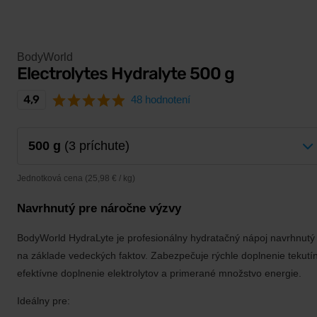
BodyWorld
Electrolytes Hydralyte 500 g
4,9
48 hodnotení
500 g
(3 príchute)
Jednotková cena (25,98 € / kg)
Navrhnutý pre náročne výzvy
BodyWorld HydraLyte je profesionálny hydratačný nápoj navrhnutý
na základe vedeckých faktov. Zabezpečuje rýchle doplnenie tekutín
efektívne doplnenie elektrolytov a primerané množstvo energie.
Ideálny pre: