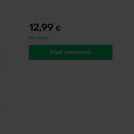
12,99
€
Na sklade
Kúpiť samostatne
,