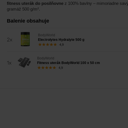
fitness uterák do posilňovne
z 100% bavlny – mimoriadne savý
gramáž 500 g/m².
Balenie obsahuje
BodyWorld
2x
Electrolytes Hydralyte 500 g
4,9
BodyWorld
1x
Fitness uterák BodyWorld 100 x 50 cm
4,9