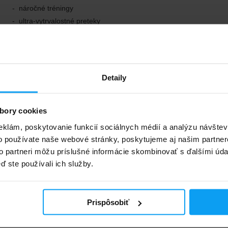
náročné tréningy
ultra-vytrvalostné preteky
dlhé výlety v horúčavách
letné dovolenky a bežnú dennú hydratáciu
HydraLyte nie je len športový nápoj. Je to funkčný systém hydratác
Detaily
postavený na vede, praxi a zložení, ktoré telo zvláda – aj pri
dlhodobom výkone. Hydratuj chytro. Hydratuj s HydraLyte.
Viac informácií
bory cookies
eklám, poskytovanie funkcií sociálnych médií a analýzu návšte
o používate naše webové stránky, poskytujeme aj našim partner
to partneri môžu príslušné informácie skombinovať s ďalšími údaj
ď ste používali ich služby.
BodyWorld
Fitness uterák BodyWorld 100 x 50 cm
Prispôsobiť
4,9
53 hodnotení