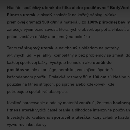
Hľadáte spoľahlivý
uterák do fitka alebo posilňovne
?
BodyWorl
Fitness uterák
je skvelý spoločník na každý tréning. Vďaka
prémiovej gramáži
500 g/m²
a materiálu zo
100% prírodnej bavln
zaručuje výnimočnú savosť, ktorá rýchlo absorbuje pot a vlhkosť, a
pritom zostáva mäkký a príjemný na pokožku.
Tento
tréningový uterák
je navrhnutý s ohľadom na potreby
aktívnych ľudí – je ľahký, kompaktný a bez problémov sa zmestí d
každej športovej tašky. Využijete ho nielen ako
uterák do
posilňovne
, ale aj pri jóge, aerobiku, vonkajšom športe či
každodennom použití. Praktické rozmery
50 x 100 cm
sú ideálne p
použitie na fitnes strojoch, po sprche alebo kdekoľvek, kde
potrebujete spoľahlivú absorpciu.
Kvalitné spracovanie a odolný materiál zaručujú, že tento
bavlnen
fitness uterák
vydrží časté pranie a dlhodobé intenzívne používan
Investujte do kvalitného
športového uteráka
, ktorý zvládne každú
výzvu rovnako ako vy.