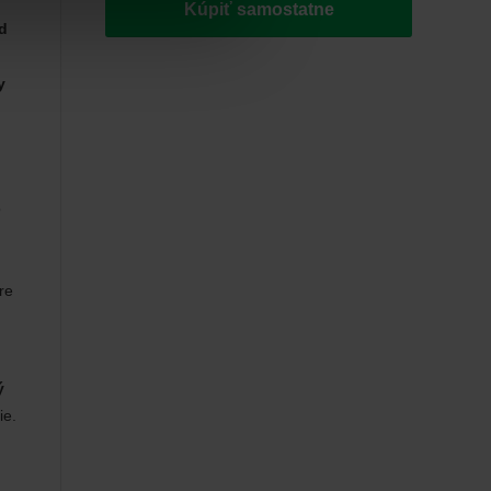
Kúpiť samostatne
d
y
o
re
ý
ie.