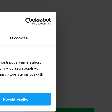
ie
O cookies
vnosti používame súbory
om v oblasti sociálnych
mi, ktoré ste im poskytli
7,99
€
Povoliť všetko
Na sklade