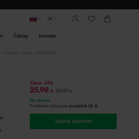
SK
le
Články
Kontakt
 g + Fitness uterák ZADARMO
Zľava -24%
25,98
33,97
€
€
Na sklade
Predbežné doručenie
pondelok 10. 8.
ie
Vybrať príchute
e