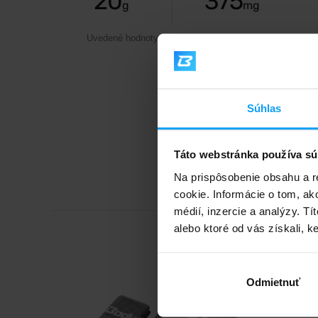
20
375
g
mg
Uvedené hodnoty sú na jednu dávku
25 g
Súhlas
Táto webstránka používa sú
Na prispôsobenie obsahu a r
cookie. Informácie o tom, ak
médií, inzercie a analýzy. Tí
alebo ktoré od vás získali, ke
Odmietnuť