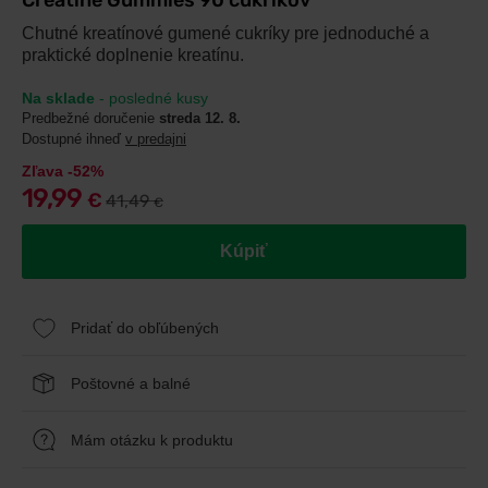
Creatine Gummies 90 cukríkov
Chutné kreatínové gumené cukríky pre jednoduché a
praktické doplnenie kreatínu.
Na sklade
- posledné kusy
Predbežné doručenie
streda 12. 8.
Dostupné ihneď
v predajni
Zľava -52%
19,99
€
41,49
€
Kúpiť
Pridať do obľúbených
Poštovné a balné
Mám otázku k produktu