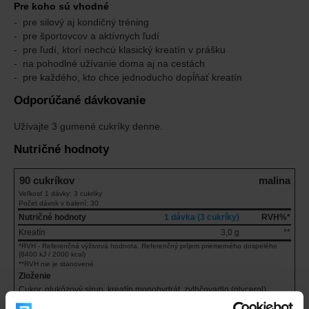
Pre koho sú vhodné
pre silový aj kondičný tréning
pre športovcov a aktívnych ľudí
pre ľudí, ktorí nechcú klasický kreatín v prášku
na pohodlné užívanie doma aj na cestách
pre každého, kto chce jednoducho dopĺňať kreatín
Odporúčané dávkovanie
Užívajte 3 gumené cukríky denne.
Nutričné hodnoty
90 cukríkov
malina
Veľkosť 1 dávky: 3 cukríky
Počet dávok v balení: 30
Nutričné hodnoty
1 dávka (3 cukríky)
RVH%*
Kreatín
3,0 g
**
*RVH - Referenčná výživová hodnota. Referenčný príjem priemerného dospelého
(8400 kJ / 2000 kcal)
**RVH nie je stanovené
Zloženie
Cukor, glukózový sirup, kreatín monohydrát, zvlhčovadlo (glycerol),
voda, želírujúca látka (pektíny), regulátory kyslosti (trinátriumcitrát,