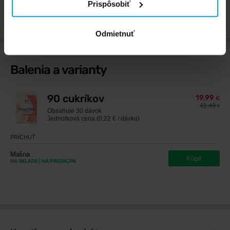
Prispôsobiť
Pridať hodnotenie
Odmietnuť
Balenia a varianty
90 cukríkov
19,99
€
41,49
€
Obsahuje
30 dávok
Jednotková cena (0,22 € / dávku)
PRÍCHUŤ
Malina
Kúpiť
NA SKLADE
| NA PREDAJNI