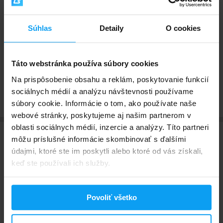
fosforečnan vápenatý), kyselina (kyselina citrónová), prírodné arómy,
farbivo (antokyány).
Alergény
Súhlas
Detaily
O cookies
Neobsahuje alergény.
Upozornenie
Uschovajte na suchom a tmavom mieste pri teplote do 25 °C, mimo
dosahu malých detí. Nevhodné pre deti, pre tehotné ženy, pre dojčiace
Táto webstránka používa súbory cookies
ženy. Ustanovená odporúčaná denná dávka sa nesmie presiahnuť.
Na prispôsobenie obsahu a reklám, poskytovanie funkcií
Výživové doplnky sa nesmú používať ako náhrada rozmanitej stravy.
sociálnych médií a analýzu návštevnosti používame
súbory cookie. Informácie o tom, ako používate naše
webové stránky, poskytujeme aj našim partnerom v
oblasti sociálnych médií, inzercie a analýzy. Títo partneri
môžu príslušné informácie skombinovať s ďalšími
Hodnotenia a recenzie
údajmi, ktoré ste im poskytli alebo ktoré od vás získali,
keď ste používali ich služby.
Tento produkt ešte nebol ohodnotený. Ohodnoť tento
produkt ako prvý a podeľ sa tak so svojimi
Povoliť všetko
skúsenosťami. Ďakujeme!