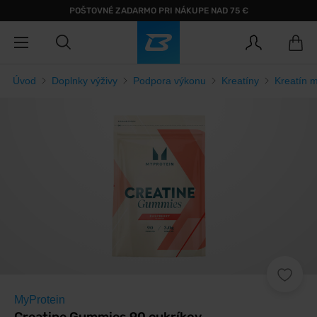
POŠTOVNÉ ZADARMO PRI NÁKUPE NAD 75 €
Úvod
Doplnky výživy
Podpora výkonu
Kreatíny
Kreatín 
MyProtein