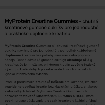
MyProtein Creatine Gummies
- chutné
kreatínové gumené cukríky pre jednoduché
a praktické doplnenie kreatínu
MyProtein Creatine Gummies
sú
chutné kreatínové gumené
cukríky
navrhnuté pre jednoduché a
pohodlné každodenné
doplnenie kreatínu
bez potreby miešania alebo prípravy
nápoja. Denná dávka (3 gumené cukríky)
obsahuje až 3 g
kreatínu,
čo je množstvo, pri ktorom kreatín
zvyšuje fyzický
výkon
pri krátkodobých po sebe nasledujúcich intervaloch
vysoko intenzívneho cvičenia.
Produkt predstavuje
praktické riešenie
pre každého, kto chce
pravidelne dopĺňať kreatín
bez klasických práškov, shakerov
alebo veľkých tabliet. MyProtein Creatine Gummies boli
nezávisle
testované laboratóriami Eurofins a RSSL,
ktoré
overili
presné dávkovanie a
obsah kreatínu
v každej príchuti.