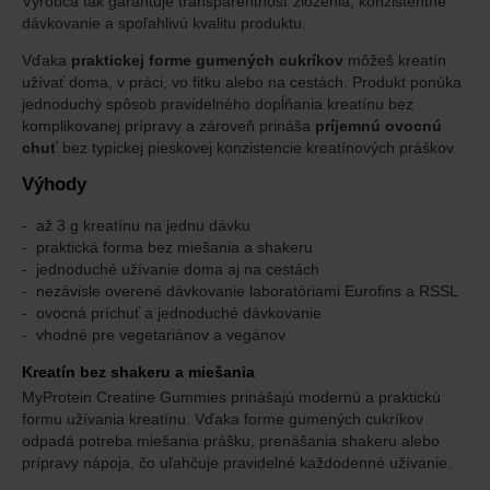
Výrobca tak garantuje transparentnosť zloženia, konzistentné
dávkovanie a spoľahlivú kvalitu produktu.
Vďaka
praktickej forme gumených cukríkov
môžeš kreatín
užívať doma, v práci, vo fitku alebo na cestách. Produkt ponúka
jednoduchý spôsob pravidelného dopĺňania kreatínu bez
komplikovanej prípravy a zároveň prináša
príjemnú ovocnú
chuť
bez typickej pieskovej konzistencie kreatínových práškov.
Výhody
až 3 g kreatínu na jednu dávku
praktická forma bez miešania a shakeru
jednoduché užívanie doma aj na cestách
nezávisle overené dávkovanie laboratóriami Eurofins a RSSL
ovocná príchuť a jednoduché dávkovanie
vhodné pre vegetariánov a vegánov
Kreatín bez shakeru a miešania
MyProtein Creatine Gummies prinášajú modernú a praktickú
formu užívania kreatínu. Vďaka forme gumených cukríkov
odpadá potreba miešania prášku, prenášania shakeru alebo
prípravy nápoja, čo uľahčuje pravidelné každodenné užívanie.