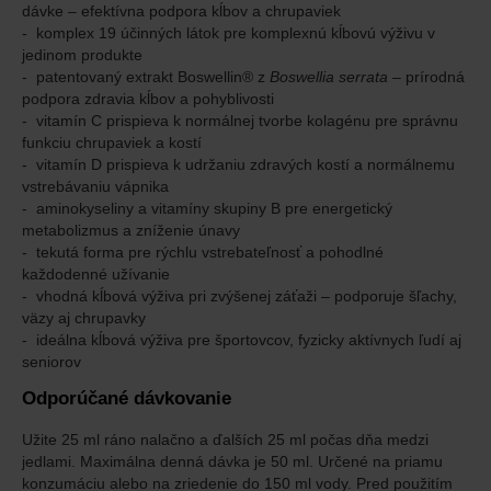
dávke – efektívna podpora kĺbov a chrupaviek
komplex 19 účinných látok pre komplexnú kĺbovú výživu v
jedinom produkte
patentovaný extrakt Boswellin® z
Boswellia serrata
– prírodná
podpora zdravia kĺbov a pohyblivosti
vitamín C prispieva k normálnej tvorbe kolagénu pre správnu
funkciu chrupaviek a kostí
vitamín D prispieva k udržaniu zdravých kostí a normálnemu
vstrebávaniu vápnika
aminokyseliny a vitamíny skupiny B pre energetický
metabolizmus a zníženie únavy
tekutá forma pre rýchlu vstrebateľnosť a pohodlné
každodenné užívanie
vhodná kĺbová výživa pri zvýšenej záťaži – podporuje šľachy,
väzy aj chrupavky
ideálna kĺbová výživa pre športovcov, fyzicky aktívnych ľudí aj
seniorov
Odporúčané dávkovanie
Užite 25 ml ráno nalačno a ďalších 25 ml počas dňa medzi
jedlami. Maximálna denná dávka je 50 ml. Určené na priamu
konzumáciu alebo na zriedenie do 150 ml vody. Pred použitím