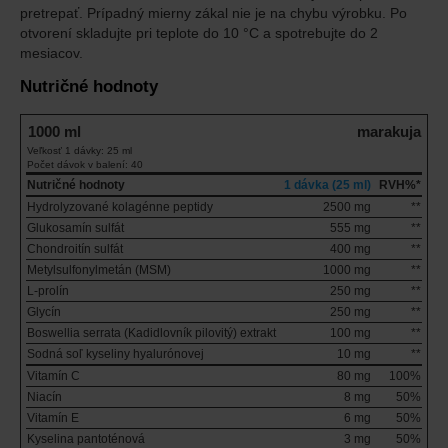
pretrepať. Prípadný mierny zákal nie je na chybu výrobku. Po
otvorení skladujte pri teplote do 10 °C a spotrebujte do 2
mesiacov.
Nutričné hodnoty
1000 ml
marakuja
Veľkosť 1 dávky: 25 ml
Počet dávok v balení: 40
Nutričné hodnoty
1 dávka (25 ml)
RVH%*
Hydrolyzované kolagénne peptidy
2500 mg
**
Glukosamín sulfát
555 mg
**
Chondroitín sulfát
400 mg
**
Metylsulfonylmetán (MSM)
1000 mg
**
L-prolín
250 mg
**
Glycín
250 mg
**
Boswellia serrata (Kadidlovník pilovitý) extrakt
100 mg
**
Sodná soľ kyseliny hyalurónovej
10 mg
**
Vitamín C
80 mg
100%
Niacín
8 mg
50%
Vitamín E
6 mg
50%
Kyselina pantoténová
3 mg
50%