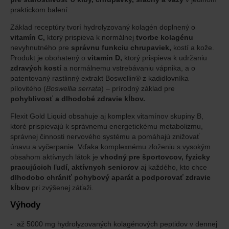
praktickom balení.
Základ receptúry tvorí hydrolyzovaný kolagén doplnený o
vitamín C,
ktorý prispieva k normálnej
tvorbe kolagénu
nevyhnutného pre
správnu funkciu chrupaviek,
kostí a kože.
Produkt je obohatený o
vitamín D,
ktorý prispieva k udržaniu
zdravých kostí
a normálnemu vstrebávaniu vápnika, a o
patentovaný rastlinný extrakt Boswellin® z kadidlovníka
pílovitého (
Boswellia serrata
) – prírodný základ pre
pohyblivosť a dlhodobé zdravie kĺbov.
Flexit Gold Liquid obsahuje aj komplex vitamínov skupiny B,
ktoré prispievajú k správnemu energetickému metabolizmu,
správnej činnosti nervového systému a pomáhajú znižovať
únavu a vyčerpanie. Vďaka komplexnému zloženiu s vysokým
obsahom aktívnych látok je
vhodný pre športovcov, fyzicky
pracujúcich ľudí, aktívnych seniorov
aj každého, kto chce
dlhodobo chrániť pohybový aparát a podporovať zdravie
kĺbov
pri zvýšenej záťaži.
Výhody
až 5000 mg hydrolyzovaných kolagénových peptidov v dennej