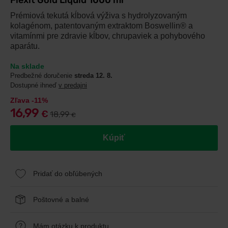
Flexit Gold Liquid 1000 ml
Prémiová tekutá kĺbová výživa s hydrolyzovaným
kolagénom, patentovaným extraktom Boswellin® a
vitamínmi pre zdravie kĺbov, chrupaviek a pohybového
aparátu.
Na sklade
Predbežné doručenie
streda 12. 8.
Dostupné ihneď
v predajni
Zľava -11%
16,99
€
18,99
€
Kúpiť
Pridať do obľúbených
Poštovné a balné
Mám otázku k produktu