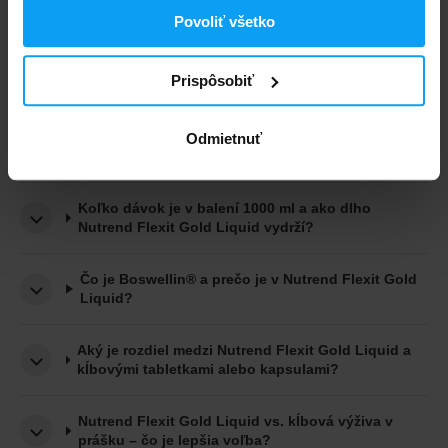
Za ako dlho uvidím výsledky pri užívaní Nutrend
Flexit Gold Liquid?
Povoliť všetko
Je Nutrend Flexit Gold Liquid vhodný pre vegánov
Prispôsobiť
alebo vegetariánov?
Odmietnuť
Obsahuje Nutrend Flexit Gold Liquid alergény?
Koľko dávok je v balení 1000 ml a ako dlho
Nutrend Flexit Gold Liquid vydrží?
Čo je Boswellin® a prečo je v Nutrend Flexit Gold
Liquid?
Aký je rozdiel medzi Nutrend Flexit Gold Liquid a
kĺbovými tabletkami alebo kapsulami?
Nutrend Flexit Gold Liquid vs. kĺbová výživa v
prášku – čo je lepšia voľba?