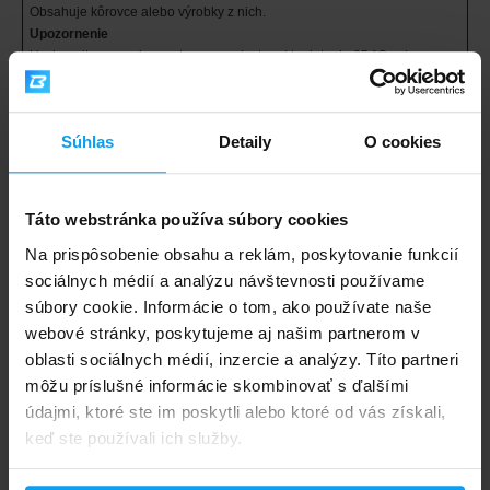
Obsahuje kôrovce alebo výrobky z nich.
Upozornenie
Uschovajte na suchom a tmavom mieste pri teplote do 25 °C, mimo
dosahu malých detí. Nevhodné pre deti, pre tehotné ženy, pre dojčiace
ženy. Ustanovená odporúčaná denná dávka sa nesmie presiahnuť.
Výživové doplnky sa nesmú používať ako náhrada rozmanitej stravy.
Súhlas
Detaily
O cookies
Často kladené otázky (FAQ)
Táto webstránka používa súbory cookies
Na prispôsobenie obsahu a reklám, poskytovanie funkcií
Čo je Nutrend Flexit Gold Liquid a na čo slúži?
sociálnych médií a analýzu návštevnosti používame
súbory cookie. Informácie o tom, ako používate naše
webové stránky, poskytujeme aj našim partnerom v
Ako dávkovať Nutrend Flexit Gold Liquid?
oblasti sociálnych médií, inzercie a analýzy. Títo partneri
môžu príslušné informácie skombinovať s ďalšími
údajmi, ktoré ste im poskytli alebo ktoré od vás získali,
Kedy užívať Nutrend Flexit Gold Liquid – ráno
alebo večer?
keď ste používali ich služby.