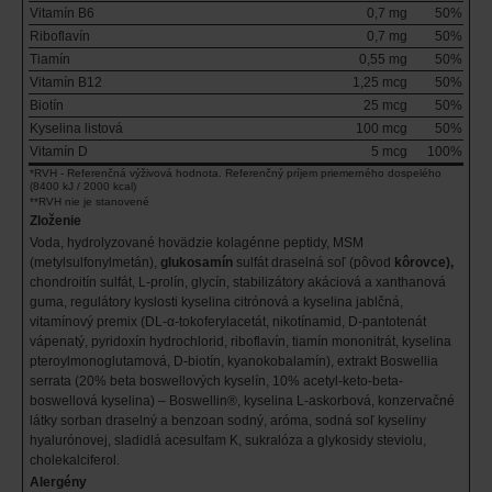
Vitamín B6
0,7 mg
50%
Riboflavín
0,7 mg
50%
Tiamín
0,55 mg
50%
Vitamín B12
1,25 mcg
50%
Biotín
25 mcg
50%
Kyselina listová
100 mcg
50%
Vitamín D
5 mcg
100%
*RVH - Referenčná výživová hodnota. Referenčný príjem priemerného dospelého
(8400 kJ / 2000 kcal)
**RVH nie je stanovené
Zloženie
Voda, hydrolyzované hovädzie kolagénne peptidy, MSM
(metylsulfonylmetán),
glukosamín
sulfát draselná soľ (pôvod
kôrovce),
chondroitín sulfát, L-prolín, glycín, stabilizátory akáciová a xanthanová
guma, regulátory kyslosti kyselina citrónová a kyselina jablčná,
vitamínový premix (DL-α-tokoferylacetát, nikotínamid, D-pantotenát
vápenatý, pyridoxín hydrochlorid, riboflavín, tiamín mononitrát, kyselina
pteroylmonoglutamová, D-biotín, kyanokobalamín), extrakt Boswellia
serrata (20% beta boswellových kyselín, 10% acetyl-keto-beta-
boswellová kyselina) – Boswellin®, kyselina L-askorbová, konzervačné
látky sorban draselný a benzoan sodný, aróma, sodná soľ kyseliny
hyalurónovej, sladidlá acesulfam K, sukralóza a glykosidy steviolu,
cholekalciferol.
Alergény