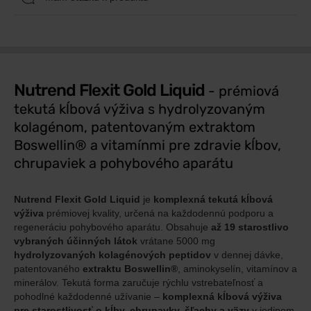
Nutrend Flexit Gold Liquid
- prémiová
tekutá kĺbová výživa s hydrolyzovaným
kolagénom, patentovaným extraktom
Boswellin® a vitamínmi pre zdravie kĺbov,
chrupaviek a pohybového aparátu
Nutrend Flexit Gold Liquid
je
komplexná tekutá kĺbová
výživa
prémiovej kvality, určená na každodennú podporu a
regeneráciu pohybového aparátu. Obsahuje
až 19 starostlivo
vybraných účinných látok
vrátane 5000 mg
hydrolyzovaných kolagénových peptidov
v dennej dávke,
patentovaného
extraktu Boswellin®
, aminokyselín, vitamínov a
minerálov. Tekutá forma zaručuje rýchlu vstrebateľnosť a
pohodlné každodenné užívanie –
komplexná kĺbová výživa
pre starostlivosť o kĺby, chrupavky, šľachy a väzy
v jedinom