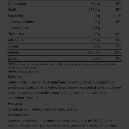
Cholesterol
25 mg
8%
Sodík
125 mg
5%
Sacharidy
1 g
< 1%
z toho vláknina
0 g
0%
z toho cukry
0,5 g
**
Bielkoviny
12 g
24%
Vitamín D
0 mcg
0%
Draslík
5 mg
0%
Vápnik
140 mg
10%
Železo
0 mg
0%
*RVH - Referenčná výživová hodnota. Referenčný príjem priemerného dospelého
(8400 kJ / 2000 kcal)
**RVH nie je stanovené
Zloženie
Select Protein Blend (izolát
mliečnej
bielkoviny [zložený z
kazeínu
a
srvátkovej
bielkoviny],
srvátkový
proteínový koncentrát 80%, leucínové
peptidy), prírodné a umelé arómy, soľ, guarová guma, sukralóza,
acesulfam draselný.
Alergény
Obsahuje sóju, mlieko alebo výrobky zo sóje.
Upozornenie
Uschovajte na suchom a tmavom mieste pri teplote do 25 °C, mimo
dosahu malých detí. Nevhodné pre deti, pre tehotné ženy, pre dojčiace