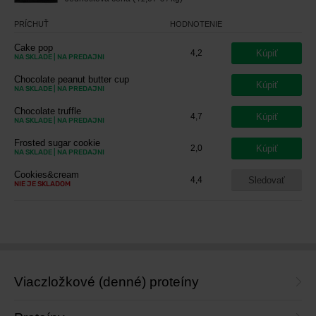
PRÍCHUŤ
HODNOTENIE
Cake pop
Kúpiť
4,2
NA SKLADE
| NA PREDAJNI
Chocolate peanut butter cup
Kúpiť
NA SKLADE
| NA PREDAJNI
Chocolate truffle
Kúpiť
4,7
NA SKLADE
| NA PREDAJNI
Frosted sugar cookie
Kúpiť
2,0
NA SKLADE
| NA PREDAJNI
Cookies&cream
Sledovať
4,4
NIE JE SKLADOM
Viaczložkové (denné) proteíny