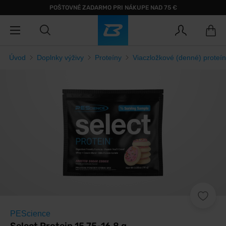
POŠTOVNÉ ZADARMO PRI NÁKUPE NAD 75 €
Úvod
Doplnky výživy
Proteíny
Viaczložkové (denné) proteí
PEScience