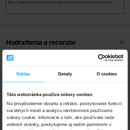
ženy. Ustanovená odporúčaná denná dávka sa nesmie presiahnuť.
Hodnotenia a recenzie
4,3
Súhlas
Detaily
O cookies
Výborný
19 hodnotení
Táto webstránka používa súbory cookies
Max. spokojnosť
13 x
Na prispôsobenie obsahu a reklám, poskytovanie funkcií
Výborný
2 x
sociálnych médií a analýzu návštevnosti používame
Dobrý
2 x
súbory cookie. Informácie o tom, ako používate naše
Nič moc
1 x
webové stránky, poskytujeme aj našim partnerom v
Zlý
1 x