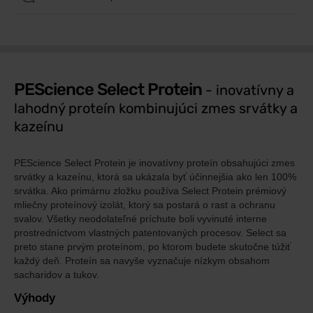
PEScience Select Protein
- inovatívny a
lahodný proteín kombinujúci zmes srvátky a
kazeínu
PEScience Select Protein je inovatívny proteín obsahujúci zmes
srvátky a kazeínu, ktorá sa ukázala byť účinnejšia ako len 100%
srvátka. Ako primárnu zložku používa Select Protein prémiový
mliečny proteínový izolát, ktorý sa postará o rast a ochranu
svalov. Všetky neodolateľné príchute boli vyvinuté interne
prostredníctvom vlastných patentovaných procesov. Select sa
preto stane prvým proteínom, po ktorom budete skutočne túžiť
každý deň. Proteín sa navyše vyznačuje nízkym obsahom
sacharidov a tukov.
Výhody