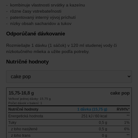
kombinuje vlastnosti srvátky a kazeínu
rôzne časy vstrebateľnosti
patentovaný interný vývoj príchutí
nízky obsah sacharidov a tukov
Odporúčané dávkovanie
Rozmiešajte 1 dávku (1 sáčok) v 120 ml studenej vody či
nízkotučného mlieka a užite podľa potreby.
Nutričné hodnoty
Príchuť
15,75-16,8 g
cake pop
Veľkosť jednej dávky: 15,75 g
Počet dávok v balení: 1
Nutričné hodnoty
1 dávka (15,75 g)
RVH%*
Energetická hodnota
251 kJ / 60 kcal
**
Tuky
0,5 g
1%
z toho nasýtené
0,5 g
6%
z toho trans
0 g
**