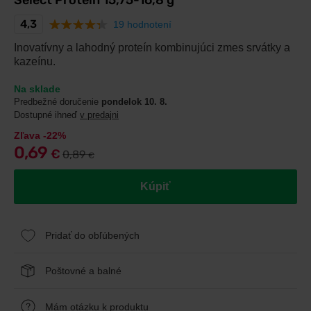
Select Protein 15,75-16,8 g
4,3
19 hodnotení
Inovatívny a lahodný proteín kombinujúci zmes srvátky a
kazeínu.
Na sklade
Predbežné doručenie
pondelok 10. 8.
Dostupné ihneď
v predajni
Zľava -22%
0,69
€
0,89
€
Kúpiť
Pridať do obľúbených
Poštovné a balné
Mám otázku k produktu