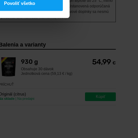
Uschovajte na suchom a tmavom mieste pri teplote do 25 °C, mimo
Povoliť všetko
dosahu malých detí. Nevhodné pre deti. Ustanovená odporúčaná
denná dávka sa nesmie presiahnuť. Výživové doplnky sa nesmú
používať ako náhrada rozmanitej stravy.
Balenia a varianty
54,99
930 g
€
Obsahuje
30 dávok
Jednotková cena (59,13 € / kg)
PRÍCHUŤ
Originál (citrus)
Kúpiť
Na sklade
| Na predajni