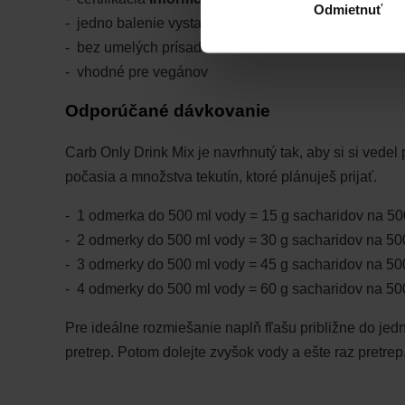
Odmietnuť
jedno balenie vystačí približne na prípravu
7,5 až 3
bez umelých prísad
vhodné pre vegánov
Odporúčané dávkovanie
Carb Only Drink Mix je navrhnutý tak, aby si si vedel
počasia a množstva tekutín, ktoré plánuješ prijať.
1 odmerka do 500 ml vody = 15 g sacharidov na 500 
2 odmerky do 500 ml vody = 30 g sacharidov na 500 
3 odmerky do 500 ml vody = 45 g sacharidov na 500 
4 odmerky do 500 ml vody = 60 g sacharidov na 500 
Pre ideálne rozmiešanie naplň fľašu približne do jedn
pretrep. Potom dolejte zvyšok vody a ešte raz pretrep