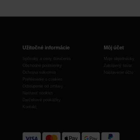
Užitočné informácie
Môj účet
Spôsoby a ceny doručenia
Moje objednávky
Obchodné podmienky
Zakúpený tovar
Ochrana súkromia
Nastavenie účtu
Prehlásenie o cookies
Odstúpenie od zmluvy
Nastaviť cookies
Darčekové poukážky
Kontakt