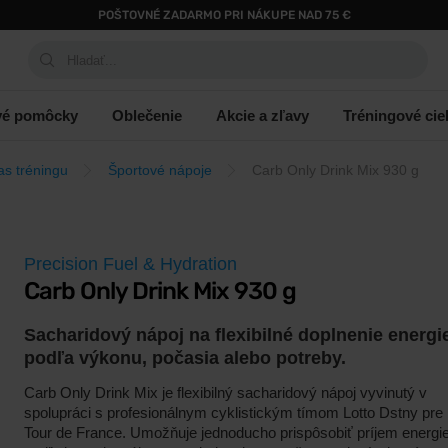
POŠTOVNÉ ZADARMO PRI NÁKUPE NAD 75 €
Hladať...
vé pomôcky
Oblečenie
Akcie a zľavy
Tréningové cie
as tréningu
Športové nápoje
Carb Only Drink Mix 930 g
Precision Fuel & Hydration
Carb Only Drink Mix 930 g
Sacharidový nápoj na flexibilné doplnenie energi
podľa výkonu, počasia alebo potreby.
Carb Only Drink Mix je flexibilný sacharidový nápoj vyvinutý v
spolupráci s profesionálnym cyklistickým tímom Lotto Dstny pre
Tour de France. Umožňuje jednoducho prispôsobiť príjem energi