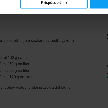
Prispôsobiť
0 litrov nápoja
podľa spôsobu riedenia
 prispôsobiť príjem sacharidov podľa výkonu,
ml / 30 g na liter
ml / 60 g na liter
ml / 90 g na liter
ml / 120 g na liter
ej tretiny vodou, pridaj prášok a dôkladne
.