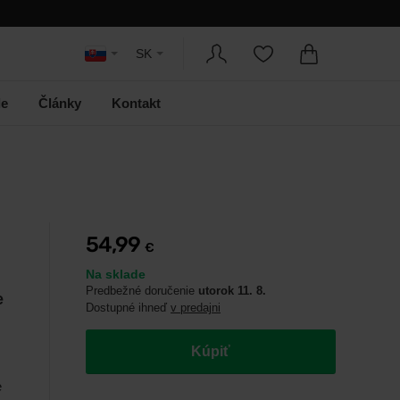
SK
le
Články
Kontakt
54,99
€
Na sklade
Predbežné doručenie
utorok 11. 8.
e
Dostupné ihneď
v predajni
Kúpiť
e