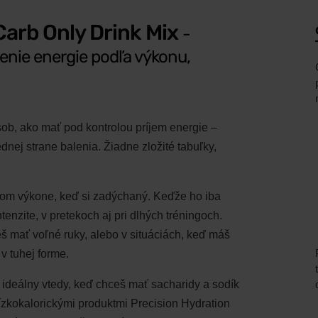
Carb Only Drink Mix
-
nenie energie podľa výkonu,
ob, ako mať pod kontrolou príjem energie –
nej strane balenia. Žiadne zložité tabuľky,
vnom výkone, keď si zadýchaný. Keďže ho iba
ntenzite, v pretekoch aj pri dlhých tréningoch.
eš mať voľné ruky, alebo v situáciách, keď máš
 v tuhej forme.
e ideálny vtedy, keď chceš mať sacharidy a sodík
zkokalorickými produktmi Precision Hydration