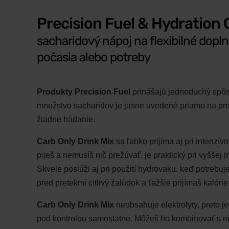
Precision Fuel & Hydration 
sacharidový nápoj na flexibilné dopl
počasia alebo potreby
Produkty Precision Fuel
prinášajú jednoduchý spôs
množstvo sacharidov je jasne uvedené priamo na pred
žiadne hádanie.
Carb Only Drink Mix
sa ľahko prijíma aj pri intenzí
piješ a nemusíš nič prežúvať, je praktický pri vyššej i
Skvele poslúži aj pri použití hydrovaku, keď potrebuj
pred pretekmi citlivý žalúdok a ťažšie prijímaš kalórie
Carb Only Drink Mix
neobsahuje elektrolyty, preto j
pod kontrolou samostatne. Môžeš ho kombinovať s ní