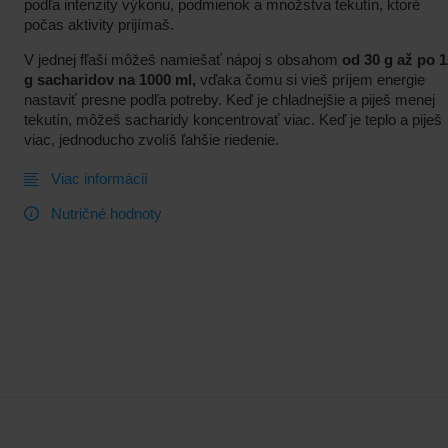
podľa intenzity výkonu, podmienok a množstva tekutín, ktoré
počas aktivity prijímaš.
V jednej fľaši môžeš namiešať nápoj s obsahom
od 30 g až po 
g sacharidov na 1000 ml,
vďaka čomu si vieš príjem energie
nastaviť presne podľa potreby. Keď je chladnejšie a piješ menej
tekutín, môžeš sacharidy koncentrovať viac. Keď je teplo a piješ
viac, jednoducho zvolíš ľahšie riedenie.
Viac informácií
Nutričné hodnoty