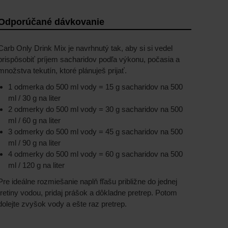
Odporúčané dávkovanie
Carb Only Drink Mix je navrhnutý tak, aby si si vedel
prispôsobiť príjem sacharidov podľa výkonu, počasia a
množstva tekutín, ktoré plánuješ prijať.
1 odmerka do 500 ml vody = 15 g sacharidov na 500
ml / 30 g na liter
2 odmerky do 500 ml vody = 30 g sacharidov na 500
ml / 60 g na liter
3 odmerky do 500 ml vody = 45 g sacharidov na 500
ml / 90 g na liter
4 odmerky do 500 ml vody = 60 g sacharidov na 500
ml / 120 g na liter
Pre ideálne rozmiešanie naplň fľašu približne do jednej
tretiny vodou, pridaj prášok a dôkladne pretrep. Potom
dolejte zvyšok vody a ešte raz pretrep.