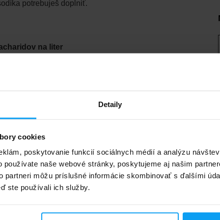
sodíka potrebuješ doplniť.
acharidov na liter
e príjmu sacharidov a sodíka
chladnejších podmienkach piješ menej tekutín
o a prijímaš viac tekutín
Detaily
duchší na príjem pri vyššej intenzite
je dôležitý stabilný prísun energie
bory cookies
lebo pretekov
eklám, poskytovanie funkcií sociálnych médií a analýzu návšte
u, keď potrebuješ mať voľné ruky
o používate naše webové stránky, poskytujeme aj našim partner
 pretekmi, ktorí majú problém so stravou v tuhej
to partneri môžu príslušné informácie skombinovať s ďalšími údaj
ď ste používali ich služby.
trebávanie sacharidov
huťovú únavu