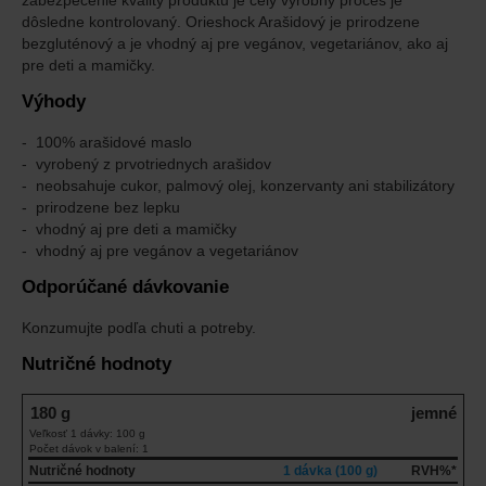
zabezpečenie kvality produktu je celý výrobný proces je
dôsledne kontrolovaný. Orieshock Arašidový je prirodzene
bezgluténový a je vhodný aj pre vegánov, vegetariánov, ako aj
pre deti a mamičky.
Výhody
100% arašidové maslo
vyrobený z prvotriednych arašidov
neobsahuje cukor, palmový olej, konzervanty ani stabilizátory
prirodzene bez lepku
vhodný aj pre deti a mamičky
vhodný aj pre vegánov a vegetariánov
Odporúčané dávkovanie
Konzumujte podľa chuti a potreby.
Nutričné hodnoty
180 g
jemné
Veľkosť 1 dávky: 100 g
Počet dávok v balení: 1
Nutričné hodnoty
1 dávka (100 g)
RVH%*