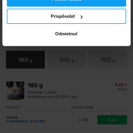
Zobraziť hodnotenia
Prispôsobiť
Odmietnuť
Balenia a varianty
180
350
700
g
g
g
180 g
3,69
€
4,10
€
Obsahuje
1 dávku
Jednotková cena (20,50 € / kg)
PRÍCHUŤ
HODNOTENIE
Jemné
Kúpiť
4,8
U DODÁVATEĽA
- 2 AŽ 5 DNÍ