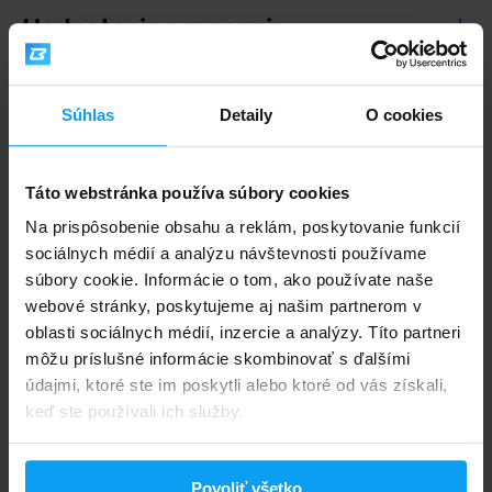
Hodnotenia a recenzie
Súhlas
Detaily
O cookies
5,0
Max. spokojnosť
6 hodnotení
Táto webstránka používa súbory cookies
Na prispôsobenie obsahu a reklám, poskytovanie funkcií
Max. spokojnosť
6 x
sociálnych médií a analýzu návštevnosti používame
Výborný
0 x
súbory cookie. Informácie o tom, ako používate naše
Dobrý
0 x
webové stránky, poskytujeme aj našim partnerom v
Nič moc
0 x
oblasti sociálnych médií, inzercie a analýzy. Títo partneri
Zlý
0 x
môžu príslušné informácie skombinovať s ďalšími
údajmi, ktoré ste im poskytli alebo ktoré od vás získali,
keď ste používali ich služby.
Najlepšie hodnotená príchuť je
Jemné
(5 hlasov)
Povoliť všetko