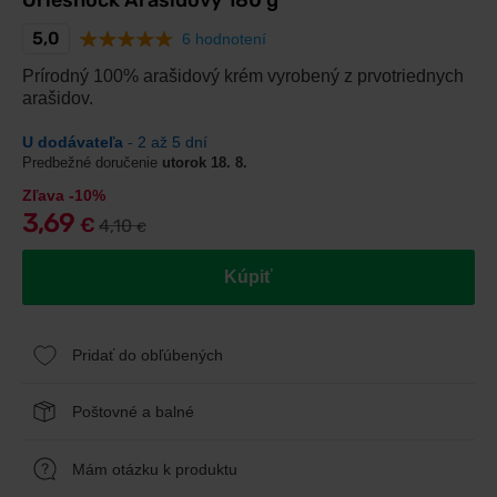
Orieshock Arašidový 180 g
5,0
6 hodnotení
Prírodný 100% arašidový krém vyrobený z prvotriednych
arašidov.
U dodávateľa
- 2 až 5 dní
Predbežné doručenie
utorok 18. 8.
Zľava -10%
3,69
€
4,10
€
Kúpiť
Pridať do obľúbených
Poštovné a balné
Mám otázku k produktu