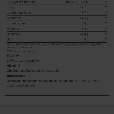
Energetická hodnota
2456 kJ / 587 kcal
**
Tuky
49,7 g
**
z toho nasýtené
7,7 g
**
Sacharidy
21,3 g
**
z toho cukry
4,9 g
**
Vláknina
8,4 g
**
Bielkoviny
24,4 g
**
Soľ
0 g
**
*RVH - Referenčná výživová hodnota. Referenčný príjem priemerného dospelého
(8400 kJ / 2000 kcal)
**RVH nie je stanovené
Zloženie
100% pražené
arašidy.
Alergény
Obsahuje arašidy alebo výrobky z nich.
Upozornenie
Uschovajte na suchom a tmavom mieste pri teplote do 25 °C, mimo
dosahu malých detí.