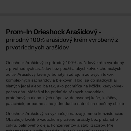
Prom-In Orieshock Arašidový
-
prírodný 100% arašidový krém vyrobený z
prvotriednych arašidov
Orieshock Arašidový je prírodný 100% arašidový krém vyrobený
z prvotriednych arašidov bez použitia akýchkoľvek chemických
aditív. Arašidový krém je bohatým zdrojom zdravých tukov,
komplexných sacharidov a bielkovín. Hodí sa do sladkých aj
slaných jedál alebo iba tak, ako pochúťka na lyžičku kedykoľvek
počas dňa. Môžeš si ho pridať do rôznych smoothies,
proteínových alebo iných nápojov, do ovsenej kaše, koláčov,
palaciniek, prípadne si ho jednoducho natrieť na opečený chlieb.
Orieshock Arašidový sa vyznačuje naozaj jemnou konzistenciou.
Obsahuje kvalitné vzduchom pražené arašidy bez pridaného
cukru, palmového oleja, konzervantov a stabilizátorov. Pre