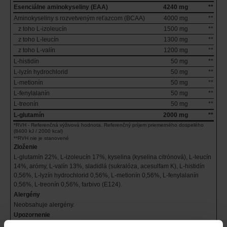
Esenciálne aminokyseliny (EAA)
4240 mg
**
Aminokyseliny s rozvetveným reťazcom (BCAA)
4000 mg
**
z toho L-izoleucín
1500 mg
**
z toho L-leucín
1300 mg
**
z toho L-valín
1200 mg
**
L-histidín
50 mg
**
L-lyzín hydrochlorid
50 mg
**
L-metionín
50 mg
**
L-fenylalanín
50 mg
**
L-treonín
50 mg
**
L-glutamín
2000 mg
**
*RVH - Referenčná výživová hodnota. Referenčný príjem priemerného dospelého
(8400 kJ / 2000 kcal)
**RVH nie je stanovené
Zloženie
L-glutamín 22%, L-izoleucín 17%, kyselina (kyselina citrónová), L-leucín
14%, arómy, L-valín 13%, sladidlá (sukralóza, acesulfam K), L-histidín
0,56%, L-lyzín hydrochlorid 0,56%, L-metionín 0,56%, L-fenylalanín
0,56%, L-treonín 0,56%, farbivo (E124).
Alergény
Neobsahuje alergény.
Upozornenie
Uschovajte na suchom a tmavom mieste pri teplote do 25 °C, mimo