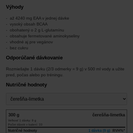
Výhody
až 4240 mg EAA v jednej dávke
vysoký obsah BCAA
obohatený o 2 g L-glutamínu
obsahuje fermetované aminokyseliny
vhodné aj pre vegánov
bez cukru
Odporúčané dávkovanie
Rozmiešajte 1 dávku (2/3 odmerky = 9 g) v 500 ml vody a užite
pred, počas alebo po tréningu.
Nutričné hodnoty
Príchuť
300 g
čerešňa-limetka
Veľkosť 1 dávky: 9 g
Počet dávok v balení: 33
Nutričné hodnoty
1 dávka (9 g)
RVH%*