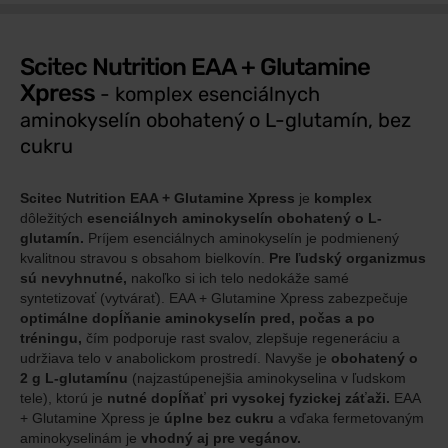
Scitec Nutrition EAA + Glutamine
Xpress
- komplex esenciálnych
aminokyselín obohatený o L-glutamín, bez
cukru
Scitec Nutrition EAA + Glutamine Xpress
je
komplex
dôležitých
esenciálnych aminokyselín obohatený o L-
glutamín.
Príjem esenciálnych aminokyselín je podmienený
kvalitnou stravou s obsahom bielkovín.
Pre ľudský organizmus
sú nevyhnutné,
nakoľko si ich telo nedokáže samé
syntetizovať (vytvárať). EAA + Glutamine Xpress zabezpečuje
optimálne dopĺňanie aminokyselín pred, počas a po
tréningu,
čím podporuje rast svalov, zlepšuje regeneráciu a
udržiava telo v anabolickom prostredí. Navyše je
obohatený o
2 g L-glutamínu
(najzastúpenejšia aminokyselina v ľudskom
tele), ktorú je
nutné dopĺňať pri vysokej fyzickej záťaži.
EAA
+ Glutamine Xpress je
úplne bez cukru
a vďaka fermetovaným
aminokyselinám je
vhodný aj pre vegánov.