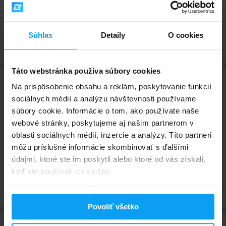
dosahu malých detí. Nevhodné pre deti, pre tehotné ženy, pre dojčiace
ženy. Ustanovená odporúčaná denná dávka sa nesmie presiahnuť.
Výživové doplnky sa nesmú používať ako náhrada rozmanitej stravy.
Súhlas
Detaily
O cookies
Táto webstránka používa súbory cookies
Na prispôsobenie obsahu a reklám, poskytovanie funkcií
Hodnotenia a recenzie
sociálnych médií a analýzu návštevnosti používame
súbory cookie. Informácie o tom, ako používate naše
webové stránky, poskytujeme aj našim partnerom v
Tento produkt ešte nebol ohodnotený. Ohodnoť tento
oblasti sociálnych médií, inzercie a analýzy. Títo partneri
produkt ako prvý a podeľ sa tak so svojimi
môžu príslušné informácie skombinovať s ďalšími
skúsenosťami. Ďakujeme!
údajmi, ktoré ste im poskytli alebo ktoré od vás získali,
keď ste používali ich služby.
Pridať hodnotenie
Povoliť všetko