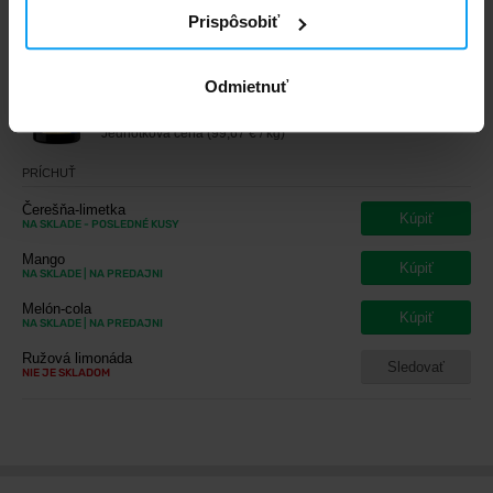
Prispôsobiť
Balenia a varianty
Odmietnuť
300 g
29,90
€
Obsahuje
33 dávok
Jednotková cena (99,67 € / kg)
PRÍCHUŤ
Čerešňa-limetka
Kúpiť
NA SKLADE
- POSLEDNÉ KUSY
Mango
Kúpiť
NA SKLADE
| NA PREDAJNI
Melón-cola
Kúpiť
NA SKLADE
| NA PREDAJNI
Ružová limonáda
Sledovať
NIE JE SKLADOM