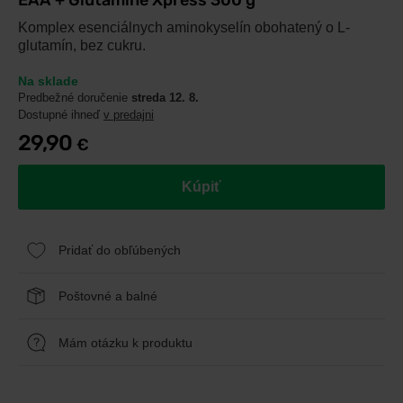
EAA + Glutamine Xpress 300 g
Komplex esenciálnych aminokyselín obohatený o L-
glutamín, bez cukru.
Na sklade
Predbežné doručenie
streda 12. 8.
Dostupné ihneď
v predajni
29,90
€
Kúpiť
Pridať do obľúbených
Poštovné a balné
Mám otázku k produktu