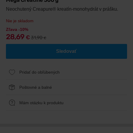
Mega Creatine 306 g
Neochutený Creapure® kreatín-monohydrát v prášku.
Nie je skladom
Zľava -10%
28,69
€
31,90
€
Sledovať
Pridať do obľúbených
Poštovné a balné
Mám otázku k produktu