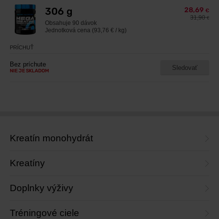
306 g
28,69
€
31,90
€
Obsahuje
90 dávok
Jednotková cena (93,76 € / kg)
PRÍCHUŤ
Bez príchute
Sledovať
NIE JE SKLADOM
Kreatín monohydrát
Kreatíny
Doplnky výživy
Tréningové ciele