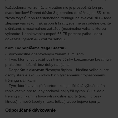
Každodenná konzumácia kreatínu nie je prospešná len pre
dvadsiatnikov! Denná dávka 3 g kreatínu dokáže aj po 55. roku
života zvýšiť vplyv rezistenčného tréningu na svalovú silu – teda
zlepšuje váš výkon, ak aspoň trikrát týždenne pravidelne cvičíte
s činkami, s maximálnou záťažou (maximálna váha, s ktorou
vykonáte 1 opakovanie) aspoň 65-75 percent (váha, ktorú
dokážete vytlačiť 4-6 krát za sebou).
Komu odporúčame Mega Creatin?
Výkonnostne orientovaným ženám aj mužom.
Tým, ktorí chcú využiť pozitívne účinky konzumácie kreatínu v
praktickom riešení, bez doby nabíjania!
Dospelým s aktívnym životným štýlom – ideálna voľba aj pre
osoby staršie ako 55 rokov k ich týždennému trojnásobnému
tréningu s činkami!
Tým, ktorí sa venujú športom, kde je dôležitá výbušnosť a
robia všetko pre to, aby podávali najvyšší výkon. Či už ide o
tréning s činkami, silovo-vytrvalostné športy (napr.: cross-
fitness), tímové športy (napr.: futbal) alebo bojové športy.
Odporúčané dávkovanie