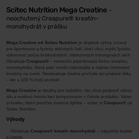
Scitec Nutrition Mega Creatine
-
neochutený Creapure® kreatín-
monohydrát v prášku
Mega Creatine od Scitec Nutrition
je doplnok výživy určený
pre športovcov a fyzicky aktívnych ľudí, ktorí chcú zvýšiť fyzickú
výkonnosť počas krátkodobých, intenzívnych tréningových sérií.
Obsahuje
Creapure®
– nemeckú patentovanú formu kreatínu
monohydrátu, ktorá patrí medzi najčistejšie a najviac testované
kreatíny na svete. Neobsahuje žiadne príchute ani pridané látky
– ide o 100 % čistý produkt.
Mega Creatine
je ideálny pre každého, kto chce podporiť výkon,
silu a svalovú hmotu bez kompromisov v čistote produktu. Vyber
si kvalitu, ktorú používa svetová špička – vyber si
Creapure®
od
Scitec Nutrition.
Výhody
Obsahuje
Creapure® kreatín monohydrát
– najvyššia kvalita
a čistota