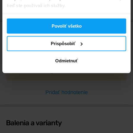
keď ste používali ich služby.
Povoliť všetko
Hodnotenia a recenzie
Prispôsobiť
Tento produkt ešte nebol ohodnotený. Ohodnoť tento
Odmietnuť
produkt ako prvý a podeľ sa tak so svojimi
skúsenosťami. Ďakujeme!
Pridať hodnotenie
Balenia a varianty