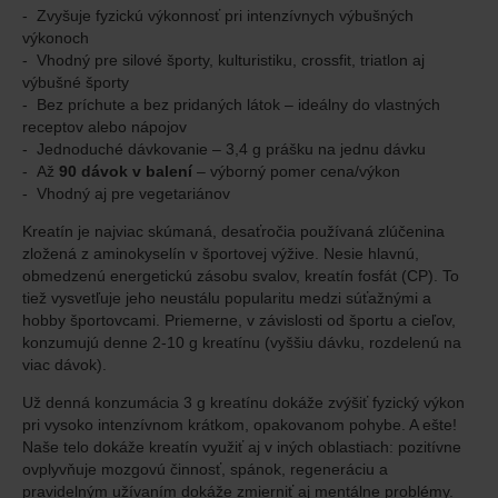
Zvyšuje fyzickú výkonnosť pri intenzívnych výbušných
výkonoch
Vhodný pre silové športy, kulturistiku, crossfit, triatlon aj
výbušné športy
Bez príchute a bez pridaných látok – ideálny do vlastných
receptov alebo nápojov
Jednoduché dávkovanie – 3,4 g prášku na jednu dávku
Až
90 dávok v balení
– výborný pomer cena/výkon
Vhodný aj pre vegetariánov
Kreatín je najviac skúmaná, desaťročia používaná zlúčenina
zložená z aminokyselín v športovej výžive. Nesie hlavnú,
obmedzenú energetickú zásobu svalov, kreatín fosfát (CP). To
tiež vysvetľuje jeho neustálu popularitu medzi súťažnými a
hobby športovcami. Priemerne, v závislosti od športu a cieľov,
konzumujú denne 2-10 g kreatínu (vyššiu dávku, rozdelenú na
viac dávok).
Už denná konzumácia 3 g kreatínu dokáže zvýšiť fyzický výkon
pri vysoko intenzívnom krátkom, opakovanom pohybe. A ešte!
Naše telo dokáže kreatín využiť aj v iných oblastiach: pozitívne
ovplyvňuje mozgovú činnosť, spánok, regeneráciu a
pravidelným užívaním dokáže zmierniť aj mentálne problémy.