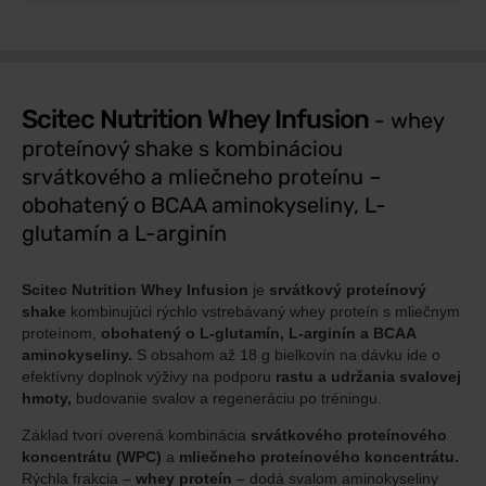
Scitec Nutrition Whey Infusion
- whey
proteínový shake s kombináciou
srvátkového a mliečneho proteínu –
obohatený o BCAA aminokyseliny, L-
glutamín a L-arginín
Scitec Nutrition Whey Infusion
je
srvátkový proteínový
shake
kombinujúci rýchlo vstrebávaný whey proteín s mliečnym
proteínom,
obohatený o L-glutamín, L-arginín a BCAA
aminokyseliny.
S obsahom až 18 g bielkovín na dávku ide o
efektívny doplnok výživy na podporu
rastu a udržania svalovej
hmoty,
budovanie svalov a regeneráciu po tréningu.
Základ tvorí overená kombinácia
srvátkového proteínového
koncentrátu (WPC)
a
mliečneho proteínového koncentrátu.
Rýchla frakcia –
whey proteín
– dodá svalom aminokyseliny