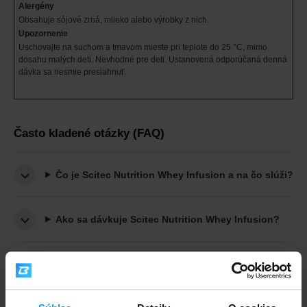
Alergény
Obsahuje sójové zrná, mlieko alebo výrobky z nich.
Upozornenie
Uschovajte na suchom a tmavom mieste pri teplote do 25 °C, mimo
dosahu malých detí. Nevhodné pre deti. Ustanovená odporúčaná denná
dávka sa nesmie presiahnuť.
Často kladené otázky (FAQ)
Čo je Scitec Nutrition Whey Infusion a na čo slúži?
Ako sa dávkuje Scitec Nutrition Whey Infusion?
Kedy je najlepší čas na užívanie Whey Infusion –
pred alebo po tréningu?