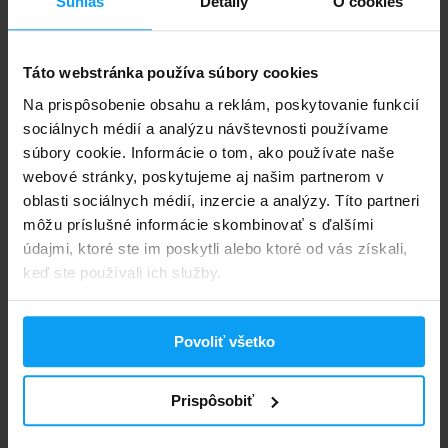
Na koľko dávok vydrží balenie Whey Infusion 2000
Súhlas
Detaily
O cookies
g?
Táto webstránka používa súbory cookies
Je Scitec Nutrition Whey Infusion bez lepku?
Na prispôsobenie obsahu a reklám, poskytovanie funkcií
sociálnych médií a analýzu návštevnosti používame
Je Whey Infusion vhodný pre ľudí s intoleranciou
súbory cookie. Informácie o tom, ako používate naše
laktózy?
webové stránky, poskytujeme aj našim partnerom v
oblasti sociálnych médií, inzercie a analýzy. Títo partneri
Je Scitec Nutrition Whey Infusion vhodný pri
môžu príslušné informácie skombinovať s ďalšími
redukcii?
údajmi, ktoré ste im poskytli alebo ktoré od vás získali,
keď ste používali ich služby.
Aký je rozdiel medzi Whey Infusion a čistým whey
proteín izolátom (WPI)?
Povoliť všetko
Aký je rozdiel medzi Scitec Whey Infusion a Scitec
100% Whey Protein?
Prispôsobiť
Na čo slúži L-glutamín a L-arginín v zložení Whey
Infusion?