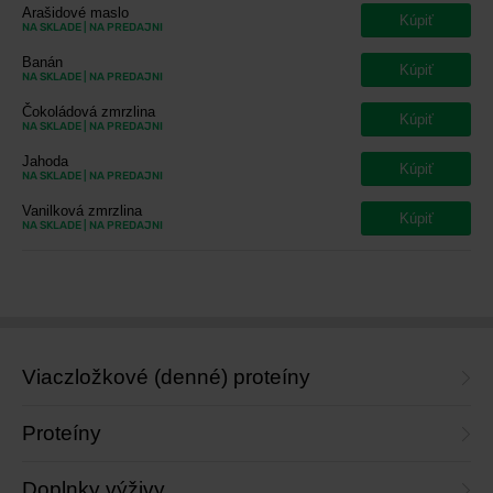
Arašidové maslo
Kúpiť
NA SKLADE
| NA PREDAJNI
Banán
Kúpiť
NA SKLADE
| NA PREDAJNI
Čokoládová zmrzlina
Kúpiť
NA SKLADE
| NA PREDAJNI
Jahoda
Kúpiť
NA SKLADE
| NA PREDAJNI
Vanilková zmrzlina
Kúpiť
NA SKLADE
| NA PREDAJNI
Viaczložkové (denné) proteíny
Proteíny
Doplnky výživy