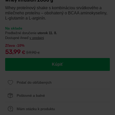
Whey Infusion 2000 g
Whey proteínový shake s kombináciou srvátkového a
mliečneho proteínu – obohatený o BCAA aminokyseliny,
L-glutamín a L-arginín.
Na sklade
Predbežné doručenie
utorok 11. 8.
Dostupné ihneď
v predajni
Zľava -10%
53,99
€
59,90
€
Kúpiť
Pridať do obľúbených
Poštovné a balné
Mám otázku k produktu