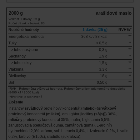
2000 g
arašidové maslo
Veľkosť 1 dávky: 25 g
Počet dávok v balení: 80
Nutričné hodnoty
1 dávka (25 g)
RVH%*
Energetická hodnota
368 kJ / 88 kcal
**
Tuky
< 0,5 g
**
z toho nasýtené
0,3 g
**
Sacharidy
1,9 g
**
z toho cukry
1,5 g
**
Vláknina
3,3 g
**
Bielkoviny
18 g
**
Soľ
0,50 g
**
*RVH - Referenčná výživová hodnota. Referenčný príjem priemerného dospelého
(8400 kJ / 2000 kcal)
**RVH nie je stanovené
Zloženie
Instantný
srvátkový
proteínový koncentrát
(mlieko)
{srvátkový
proteínový koncentrát
(mlieko),
emulgátor [lecitíny
(sója)]}
36%,
mliečny
proteínový koncentrát 35%, inulín, L-glutamín 5,5%,
zahusťovadlá (celulózová guma, xantánová guma), L-arginín
hydrochlorid 2,0%, aróma, soľ, L-leucín 0,4%, L-izoleucín 0,2%, L-valín
0,2%, farbivo (E150c), sladidlo (sukralóza).