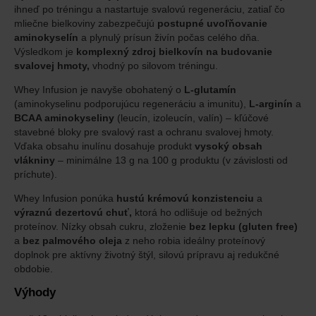
ihneď po tréningu a nastartuje svalovú regeneráciu, zatiaľ čo
mliečne bielkoviny zabezpečujú
postupné uvoľňovanie
aminokyselín
a plynulý prísun živín počas celého dňa.
Výsledkom je
komplexný zdroj bielkovín na budovanie
svalovej hmoty,
vhodný po silovom tréningu.
Whey Infusion je navyše obohatený o
L-glutamín
(aminokyselinu podporujúcu regeneráciu a imunitu),
L-arginín
a
BCAA aminokyseliny
(leucín, izoleucín, valín) – kľúčové
stavebné bloky pre svalový rast a ochranu svalovej hmoty.
Vďaka obsahu inulínu dosahuje produkt
vysoký obsah
vlákniny
– minimálne 13 g na 100 g produktu (v závislosti od
príchute).
Whey Infusion ponúka
hustú krémovú konzistenciu
a
výraznú dezertovú chuť,
ktorá ho odlišuje od bežných
proteínov. Nízky obsah cukru, zloženie
bez lepku (gluten free)
a
bez palmového oleja
z neho robia ideálny proteínový
doplnok pre aktívny životný štýl, silovú prípravu aj redukčné
obdobie.
Výhody