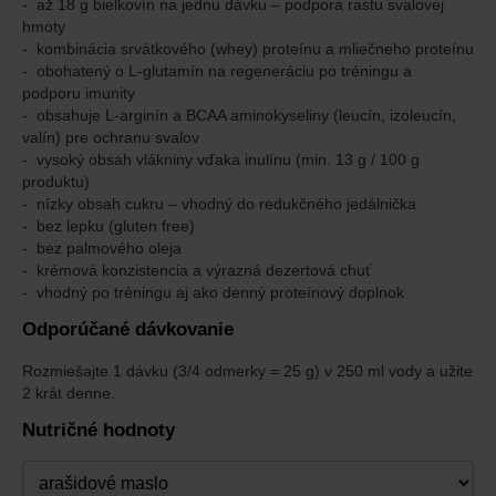
až 18 g bielkovín na jednu dávku – podpora rastu svalovej
hmoty
kombinácia srvátkového (whey) proteínu a mliečneho proteínu
obohatený o L-glutamín na regeneráciu po tréningu a
podporu imunity
obsahuje L-arginín a BCAA aminokyseliny (leucín, izoleucín,
valín) pre ochranu svalov
vysoký obsah vlákniny vďaka inulínu (min. 13 g / 100 g
produktu)
nízky obsah cukru – vhodný do redukčného jedálnička
bez lepku (gluten free)
bez palmového oleja
krémová konzistencia a výrazná dezertová chuť
vhodný po tréningu aj ako denný proteínový doplnok
Odporúčané dávkovanie
Rozmiešajte 1 dávku (3/4 odmerky = 25 g) v 250 ml vody a užite
2 krát denne.
Nutričné hodnoty
Príchuť