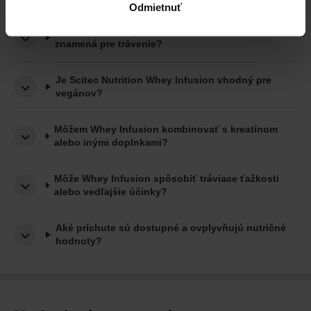
Odmietnuť
Prečo Whey Infusion obsahuje inulín a čo to
znamená pre trávenie?
Je Scitec Nutrition Whey Infusion vhodný pre
vegánov?
Môžem Whey Infusion kombinovať s kreatínom
alebo inými doplnkami?
Môže Whey Infusion spôsobiť tráviace ťažkosti
alebo vedľajšie účinky?
Aké príchute sú dostupné a ovplyvňujú nutričné
hodnoty?