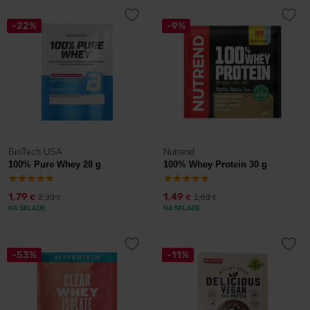
-22%
-9%
BioTech USA
Nutrend
100% Pure Whey 28 g
100% Whey Protein 30 g
1,79
1,49
2,30
1,63
€
€
€
€
NA SKLADE
NA SKLADE
-53%
-11%