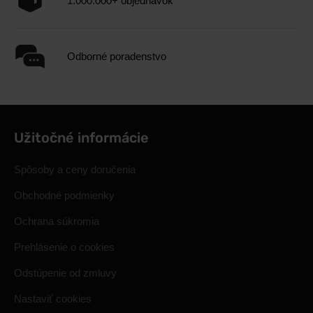
1.000.000+ objednávok
Odborné poradenstvo
Užitočné informácie
Spôsoby a ceny doručenia
Obchodné podmienky
Ochrana súkromia
Prehlásenie o cookies
Odstúpenie od zmluvy
Nastaviť cookies