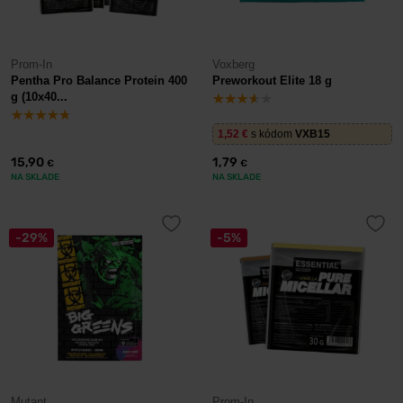
Prom-In
Voxberg
Pentha Pro Balance Protein 400
Preworkout Elite 18 g
g (10x40...
1,52
€
s kódom
VXB15
15,90
1,79
€
€
NA SKLADE
NA SKLADE
-29%
-5%
Mutant
Prom-In