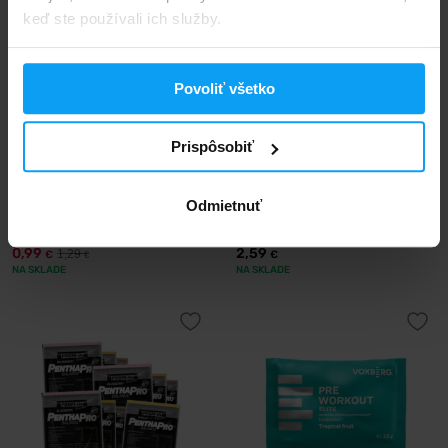
keď ste používali ich služby.
Povoliť všetko
BodyWorld
Voxberg
Prispôsobiť
Soy Protein Isolate 30 g
Women's Protein 30 g
Odmietnuť
2,20
€
s kódom
VXB15
0,99
2,59
1,29
€
€
€
NA SKLADE
NA SKLADE