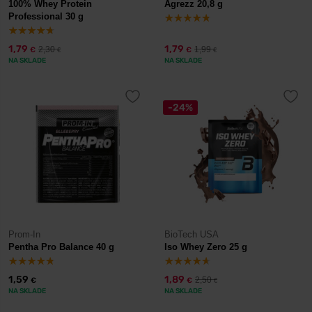
100% Whey Protein
Agrezz 20,8 g
Professional 30 g
1,79
1,79
2,30
1,99
€
€
€
€
NA SKLADE
NA SKLADE
-24%
Prom-In
BioTech USA
Pentha Pro Balance 40 g
Iso Whey Zero 25 g
1,59
1,89
2,50
€
€
€
NA SKLADE
NA SKLADE