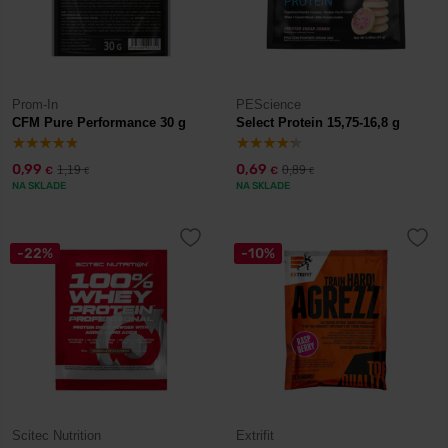
Prom-In
PEScience
CFM Pure Performance 30 g
Select Protein 15,75-16,8 g
0,99
0,69
1,19
0,89
€
€
€
€
NA SKLADE
NA SKLADE
-22%
-10%
Scitec Nutrition
Extrifit