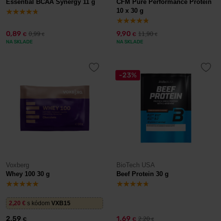
Essential BCAA Synergy 11 g
CFM Pure Performance Protein
10 x 30 g
0,89
9,90
0,99
11,90
€
€
€
€
NA SKLADE
NA SKLADE
-23%
Voxberg
BioTech USA
Whey 100 30 g
Beef Protein 30 g
2,20
€
s kódom
VXB15
2,59
1,69
2,20
€
€
€