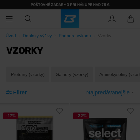
POŠTOVNÉ ZADARMO PRI NÁKUPE NAD 75 €
Úvod
Doplnky výživy
Podpora výkonu
Vzorky
VZORKY
Proteíny (vzorky)
Gainery (vzorky)
Aminokyseliny (vzor
Filter
Najpredávanejšie
-17%
-22%