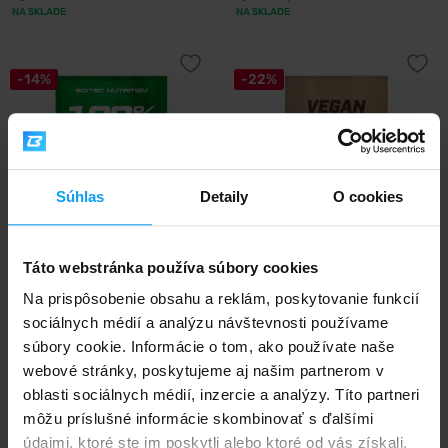
NA SKLADE
NA SKLADE
-14%
-22%
Súhlas
Detaily
O cookies
Scitec Nutrition
BioTech USA
Táto webstránka používa súbory cookies
100% Whey Isolate 25 g
Vegan Protein 25 g
Na prispôsobenie obsahu a reklám, poskytovanie funkcií
sociálnych médií a analýzu návštevnosti používame
2,50
1,79
2,90
2,30
€
€
€
€
NA SKLADE
NA SKLADE
súbory cookie. Informácie o tom, ako používate naše
webové stránky, poskytujeme aj našim partnerom v
oblasti sociálnych médií, inzercie a analýzy. Títo partneri
-23%
môžu príslušné informácie skombinovať s ďalšími
údajmi, ktoré ste im poskytli alebo ktoré od vás získali,