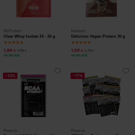
MyProtein
Nutrend
Clear Whey Isolate 24 - 26 g
Delicious Vegan Protein 30 g
1,89
1,59
3,99
1,79
€
€
€
€
NA SKLADE
NA SKLADE
-10%
-17%
Prom-In
Prom-In