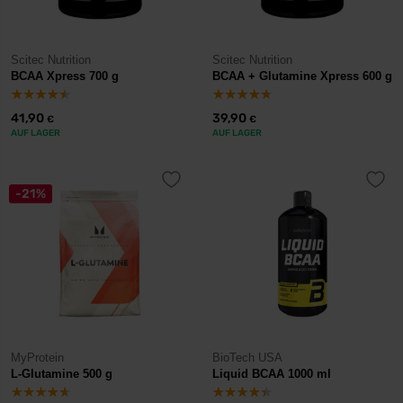
Scitec Nutrition
Scitec Nutrition
BCAA Xpress 700 g
BCAA + Glutamine Xpress 600 g
41,90
39,90
€
€
AUF LAGER
AUF LAGER
-21%
MyProtein
BioTech USA
L-Glutamine 500 g
Liquid BCAA 1000 ml