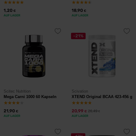
1,20
18,90
€
€
AUF LAGER
AUF LAGER
-21%
Scitec Nutrition
Scivation
Mega Carni 1000 60 Kapseln
XTEND Original BCAA 423-456 g
21,90
20,99
26,49
€
€
€
AUF LAGER
AUF LAGER