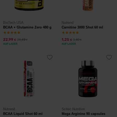
BioTech USA
Nutrend
BCAA + Glutamine Zero 480 g
Carnitine 3000 Shot 60 ml
22,99
1,25
26,49
1,40
€
€
€
€
AUF LAGER
AUF LAGER
Nutrend
Scitec Nutrition
BCAA Liquid Shot 60 ml
Mega Arginine 90 capsules