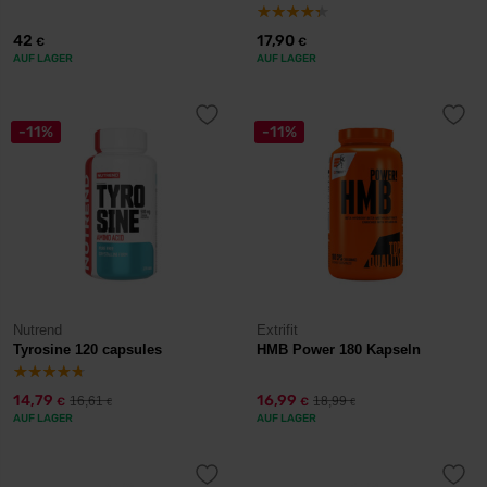
42
17,90
€
€
AUF LAGER
AUF LAGER
-11%
-11%
Nutrend
Extrifit
Tyrosine 120 capsules
HMB Power 180 Kapseln
14,79
16,99
16,61
18,99
€
€
€
€
AUF LAGER
AUF LAGER