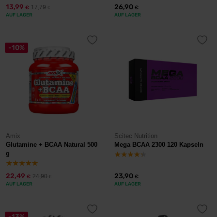
13,99
26,90
17,79
€
€
€
AUF LAGER
AUF LAGER
-10%
Amix
Scitec Nutrition
Glutamine + BCAA Natural 500
Mega BCAA 2300 120 Kapseln
g
22,49
23,90
24,90
€
€
€
AUF LAGER
AUF LAGER
-13%