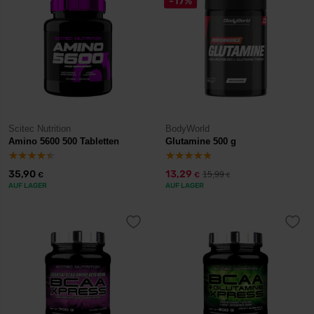
-17%
Scitec Nutrition
BodyWorld
Amino 5600 500 Tabletten
Glutamine 500 g
35,90
13,29
15,99
€
€
€
AUF LAGER
AUF LAGER