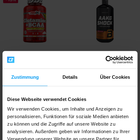
Amix
BioTech USA
Glutamine + BCAA 360 Kapseln
AAKG Shock 1000 ml
Zustimmung
Details
Über Cookies
19,49
36,90
22,29
€
€
€
AUF LAGER
AUF LAGER
Diese Webseite verwendet Cookies
-24%
Wir verwenden Cookies, um Inhalte und Anzeigen zu
personalisieren, Funktionen für soziale Medien anbieten
zu können und die Zugriffe auf unsere Website zu
analysieren. Außerdem geben wir Informationen zu Ihrer
Verwendung unserer Website an unsere Partner für