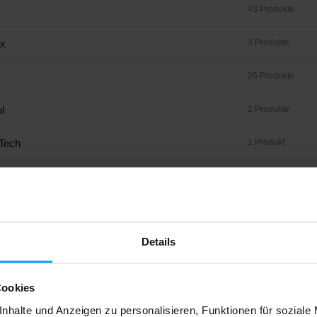
43 Produkte
x
3 Produkte
26 Produkte
l
2 Produkte
Tech
1 Produkt
29 Produkte
ein
94 Produkte
Details
z
13 Produkte
26 Produkte
Cookies
O
3 Produkte
nhalte und Anzeigen zu personalisieren, Funktionen für soziale