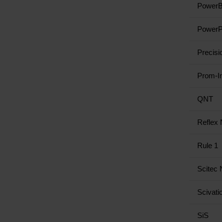
PowerB
PowerP
Precisi
Prom-I
QNT
Reflex N
Rule 1
Scitec N
Scivati
SiS