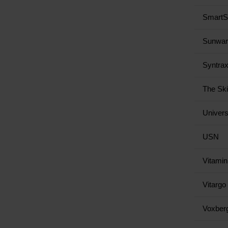
SmartS
Sunwarr
Syntra
The Sk
Univers
USN
Vitamin
Vitargo
Voxber