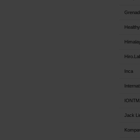
Grenad
Health
Himala
Hiro.La
Inca
Internat
IONTM
Jack Li
Kompa