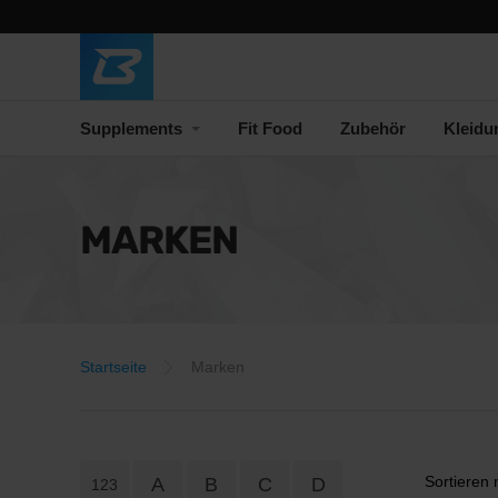
Supplements
Fit Food
Zubehör
Kleidu
MARKEN
Startseite
Marken
Sortieren
A
B
C
D
123