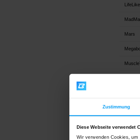
LifeLike
MadMa
Mars
Megabo
Muscle
Mutant
MyProt
Zustimmung
Nduran
Nebbia
Diese Webseite verwendet 
NOCC
Wir verwenden Cookies, um I