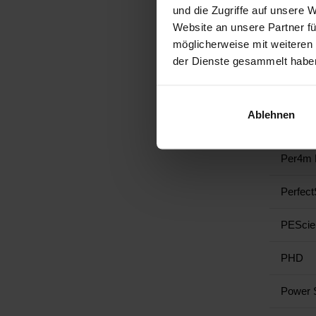
und die Zugriffe auf unsere 
Nutren
Website an unsere Partner fü
möglicherweise mit weiteren
Nutrex
der Dienste gesammelt habe
Optimum
Ablehnen
Peak P
Per4m N
Perfec
PEScie
PHD
Power 