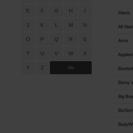
E
F
G
H
I
Alavis
J
K
L
M
N
All Star
O
P
Q
R
S
Amix
T
U
V
W
X
Applied 
Y
Z
Alle
Barebel
Barny´
Big Bo
BioTec
BodyWo