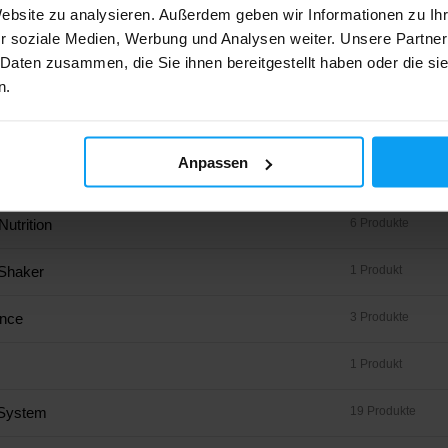
Website zu analysieren. Außerdem geben wir Informationen zu I
d
140 Produkte
r soziale Medien, Werbung und Analysen weiter. Unsere Partner
 Daten zusammen, die Sie ihnen bereitgestellt haben oder die s
10 Produkte
n.
 Nutrition
21 Produkte
Anpassen
erformance
8 Produkte
utrition
6 Produkte
tShaker
1 Produkt
nce
3 Produkte
1 Produkt
System
19 Produkte