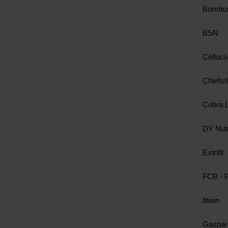
Bombu
BSN
Celluco
Chiefs
Cobra 
DY Nutr
Extrifit
FCB -
fitwin
Gaspari