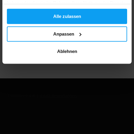
haben oder die sie im Rahmen Ihrer Nutzung der Dienste
Über 3000 Produkte auf Lager
gesammelt haben.
Alle zulassen
1.000.000+ Kunden
Anpassen
Ablehnen
Professionelle Kundenbetreuung