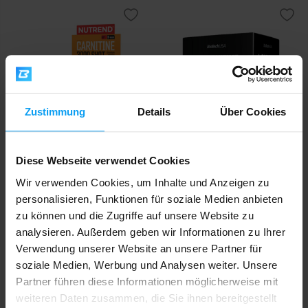
Zustimmung
Details
Über Cookies
Nutrend
BioTech USA
Diese Webseite verwendet Cookies
Carnitine 3000 Shot 20 x 60 ml
L-Carnitine Ampoule 3000 mg
20 x 25 ml
Wir verwenden Cookies, um Inhalte und Anzeigen zu
personalisieren, Funktionen für soziale Medien anbieten
50
€
zu können und die Zugriffe auf unsere Website zu
25
€
AUF LAGER
- NUR NOCH WENIGE ARTIKEL
AUF LAGER
VERFÜGBAR
analysieren. Außerdem geben wir Informationen zu Ihrer
Verwendung unserer Website an unsere Partner für
soziale Medien, Werbung und Analysen weiter. Unsere
Schneller Versand
Partner führen diese Informationen möglicherweise mit
weiteren Daten zusammen, die Sie ihnen bereitgestellt