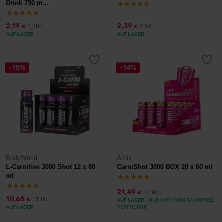
Drink 750 m...
2,19
2,39
2,39
2,59
€
€
€
€
AUF LAGER
AUF LAGER
-10%
-14%
BodyWorld
Amix
L-Carnitine 3000 Shot 12 x 80
CarniShot 3000 BOX 20 x 60 ml
ml
21,49
24,90
€
€
10,68
11,88
€
€
AUF LAGER
- NUR NOCH WENIGE ARTIKEL
AUF LAGER
VERFÜGBAR