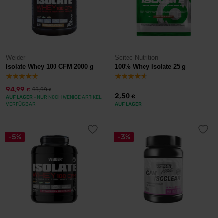
Weider
Scitec Nutrition
Isolate Whey 100 CFM 2000 g
100% Whey Isolate 25 g
94,99
99,99
€
€
2,50
€
AUF LAGER
- NUR NOCH WENIGE ARTIKEL
VERFÜGBAR
AUF LAGER
-5%
-3%