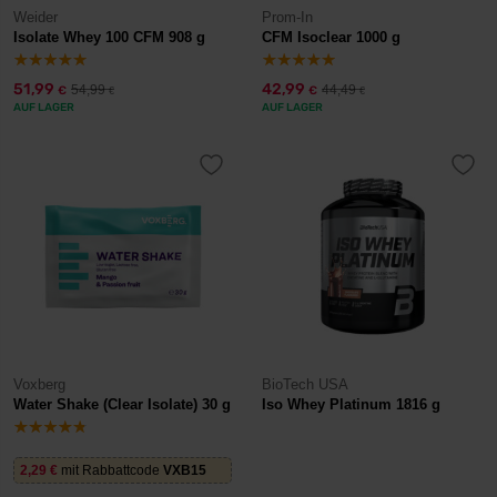
Weider
Prom-In
Isolate Whey 100 CFM 908 g
CFM Isoclear 1000 g
51,99
42,99
54,99
44,49
€
€
€
€
AUF LAGER
AUF LAGER
Voxberg
BioTech USA
Water Shake (Clear Isolate) 30 g
Iso Whey Platinum 1816 g
2,29
€
mit Rabbattcode
VXB15