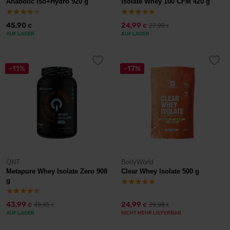
Anabolic Iso+Hydro 920 g
Isolate Whey 100 CFM 420 g
45,90
24,99
27,99
€
€
€
AUF LAGER
AUF LAGER
-11%
-17%
QNT
BodyWorld
Metapure Whey Isolate Zero 908
Clear Whey Isolate 500 g
g
43,99
24,99
49,45
29,99
€
€
€
€
AUF LAGER
NICHT MEHR LIEFERBAR