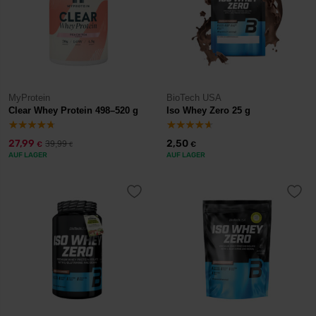
MyProtein
BioTech USA
Clear Whey Protein 498–520 g
Iso Whey Zero 25 g
27,99
2,50
39,99
€
€
€
AUF LAGER
AUF LAGER