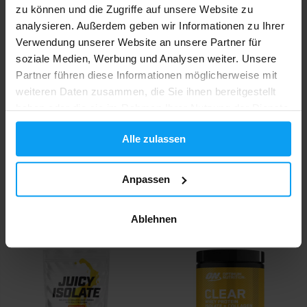
zu können und die Zugriffe auf unsere Website zu
-8%
analysieren. Außerdem geben wir Informationen zu Ihrer
Verwendung unserer Website an unsere Partner für
soziale Medien, Werbung und Analysen weiter. Unsere
Partner führen diese Informationen möglicherweise mit
weiteren Daten zusammen, die Sie ihnen bereitgestellt
haben oder die sie im Rahmen Ihrer Nutzung der Dienste
gesammelt haben.
Alle zulassen
BioTech USA
Scitec Nutrition
Iso Whey Platinum 908 g
Anabolic Iso+Hydro 2000 g
Anpassen
41,90
86,90
94,90
€
€
€
AUF LAGER
AUF LAGER
Ablehnen