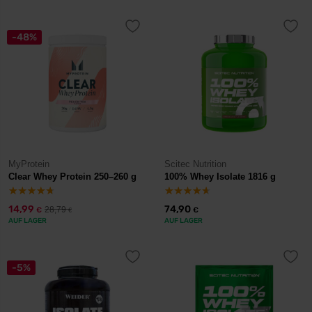
-48%
MyProtein
Scitec Nutrition
Clear Whey Protein 250–260 g
100% Whey Isolate 1816 g
14,99
74,90
28,79
€
€
€
AUF LAGER
AUF LAGER
-5%