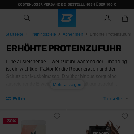
KOSTENLOSER VERSAND BEI BESTELLUNGEN ÜBER 100 €
Startseite
Trainingsziele
Abnehmen
Erhöhte Proteinzufuhr
ERHÖHTE PROTEINZUFUHR
Eine ausreichende Eiweißzufuhr während der Ernährung
ist ein wichtiger Faktor für die Regeneration und den
Schutz der Muskelmasse. Darüber hinaus sorgt eine
ausreichende Eiweißzufuhr für ein Sättigungsgefühl.
Mehr anzeigen
Proteine haben auch den höchsten thermischen Effekt,
Filter
Topseller
d.h. Energieverbrauch für ihre Verarbeitung durch den
Körper.
-30%