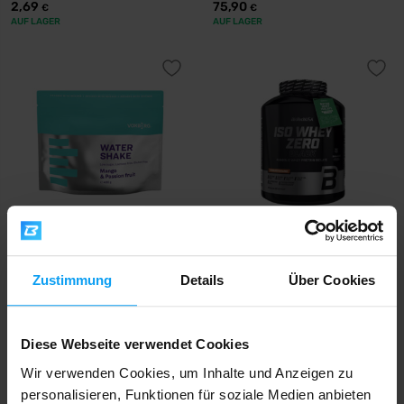
2,69
75,90
€
€
AUF LAGER
AUF LAGER
Voxberg
BioTech USA
Water Shake (Clear Isolate) 480
Iso Whey Zero Black 1816 g
g
Zustimmung
Details
Über Cookies
22,77
€
mit Rabbattcode
VXB15
Diese Webseite verwendet Cookies
26,79
89,90
€
€
Wir verwenden Cookies, um Inhalte und Anzeigen zu
AUF LAGER
AUF LAGER
personalisieren, Funktionen für soziale Medien anbieten