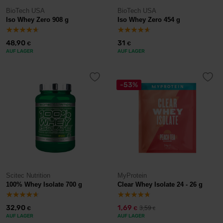
BioTech USA
BioTech USA
Iso Whey Zero 908 g
Iso Whey Zero 454 g
48,90
31
€
€
AUF LAGER
AUF LAGER
-53%
Scitec Nutrition
MyProtein
100% Whey Isolate 700 g
Clear Whey Isolate 24 - 26 g
32,90
1,69
3,59
€
€
€
AUF LAGER
AUF LAGER