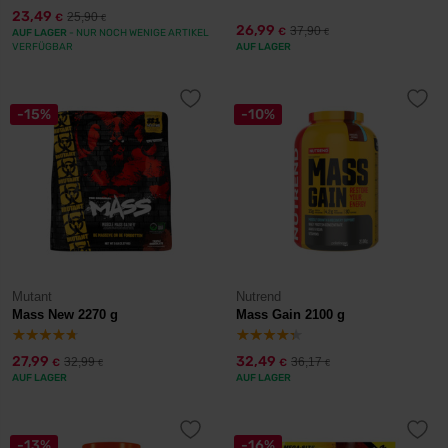
23,49
25,90
€
€
26,99
37,90
€
AUF LAGER
- NUR NOCH WENIGE ARTIKEL
€
VERFÜGBAR
AUF LAGER
-15%
-10%
Mutant
Nutrend
Mass New 2270 g
Mass Gain 2100 g
27,99
32,49
32,99
36,17
€
€
€
€
AUF LAGER
AUF LAGER
-13%
-16%