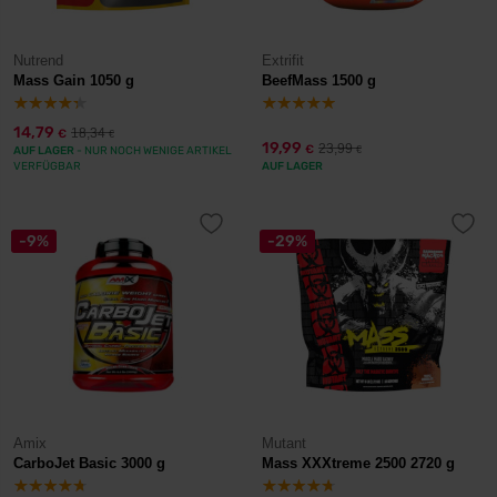
Nutrend
Extrifit
Mass Gain 1050 g
BeefMass 1500 g
14,79
18,34
€
€
19,99
23,99
€
AUF LAGER
- NUR NOCH WENIGE ARTIKEL
€
VERFÜGBAR
AUF LAGER
-9%
-29%
Amix
Mutant
CarboJet Basic 3000 g
Mass XXXtreme 2500 2720 g