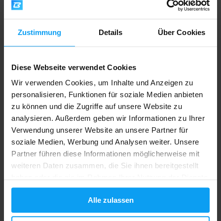
54,99
77,99
€
€
64,99
69,90
€
AUF LAGER
- NUR NOCH WENIGE ARTIKEL
€
VERFÜGBAR
AUF LAGER
Zustimmung
Details
Über Cookies
-19%
-11%
Diese Webseite verwendet Cookies
Wir verwenden Cookies, um Inhalte und Anzeigen zu
personalisieren, Funktionen für soziale Medien anbieten
zu können und die Zugriffe auf unsere Website zu
analysieren. Außerdem geben wir Informationen zu Ihrer
Verwendung unserer Website an unsere Partner für
soziale Medien, Werbung und Analysen weiter. Unsere
Mutant
Mutant
Mass New 6800 g
Mass XXXtreme 2500 48 g
Partner führen diese Informationen möglicherweise mit
weiteren Daten zusammen, die Sie ihnen bereitgestellt
64,99
0,79
79,90
0,89
€
€
haben oder die sie im Rahmen Ihrer Nutzung der Dienste
€
€
AUF LAGER
NICHT MEHR LIEFERBAR
gesammelt haben.
Alle zulassen
-33%
-3%