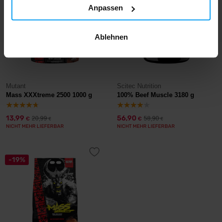
Anpassen
Ablehnen
Mutant
Scitec Nutrition
Mass XXXtreme 2500 1000 g
100% Beef Muscle 3180 g
13,99
56,90
20,99
58,90
€
€
€
€
NICHT MEHR LIEFERBAR
NICHT MEHR LIEFERBAR
-19%