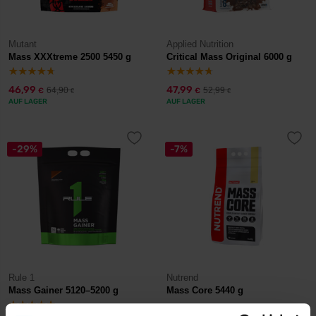
Mutant
Applied Nutrition
Mass XXXtreme 2500 5450 g
Critical Mass Original 6000 g
46,99
47,99
64,90
52,99
€
€
€
€
AUF LAGER
AUF LAGER
-29%
-7%
Rule 1
Nutrend
Mass Gainer 5120–5200 g
Mass Core 5440 g