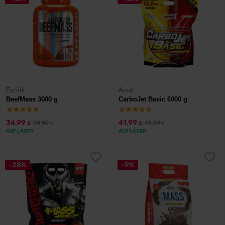
Extrifit
Amix
BeefMass 3000 g
CarboJet Basic 6000 g
34,99
41,99
39,99
49,90
€
€
€
€
AUF LAGER
AUF LAGER
-28%
-9%