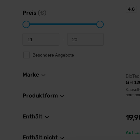
4,8
Preis
(€)
-
Minimum price
Maximum price
Besondere Angebote
Marke
BioTe
GH 12
Kapself
Produktform
hormone
Enthält
19,
Auf La
Enthält nicht