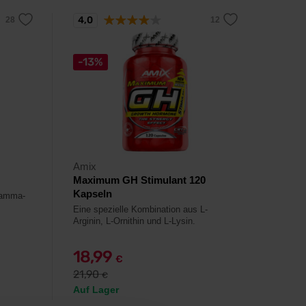
4,0
-13%
Amix
Maximum GH Stimulant 120
Kapseln
Gamma-
Eine spezielle Kombination aus L-
Arginin, L-Ornithin und L-Lysin.
18,99
€
21,90
€
Auf Lager