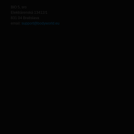
BIO 5, sro
Elektrárenská 13412/1
831 04 Bratislava
email:
support@bodyworld.eu