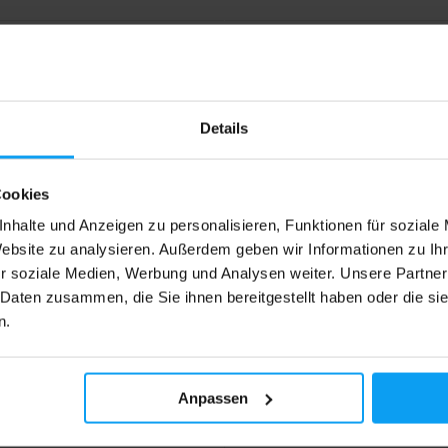
4,6
Details
Cookies
nhalte und Anzeigen zu personalisieren, Funktionen für soziale
Website zu analysieren. Außerdem geben wir Informationen zu I
r soziale Medien, Werbung und Analysen weiter. Unsere Partner
ch USA
Scitec Nutrition
60 Kapseln
GH Surge 90 capsules
 Daten zusammen, die Sie ihnen bereitgestellt haben oder die s
sergänzungsmittel mit Gamma-
Nahrungsergänzungsmittel mit 
n.
ttersäure (GABA) zur
Gehalt an L-Arginin, L-Ornithin un
ützung von Schlaf, Regeneration
Lysin.
rvensystem.
Anpassen
89
13,90
€
€
€