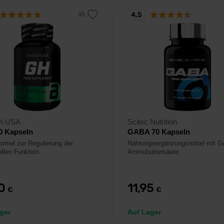
4,5
ch USA
Scitec Nutrition
0 Kapseln
GABA 70 Kapseln
ormel zur Regulierung der
Nahrungsergänzungsmittel mit 
llen Funktion.
Aminobuttersäure.
90
11,95
€
€
ger
Auf Lager