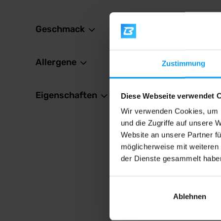
Geschmack
-10%
Allergene
Zustimmung
Eigenschaften
Diese Webseite verwendet 
Wir verwenden Cookies, um I
und die Zugriffe auf unsere 
Website an unsere Partner fü
BioTe
GABA 
möglicherweise mit weiteren
Nahrung
der Dienste gesammelt habe
Aminobu
Unterst
und Ne
Ablehnen
12,
14,29