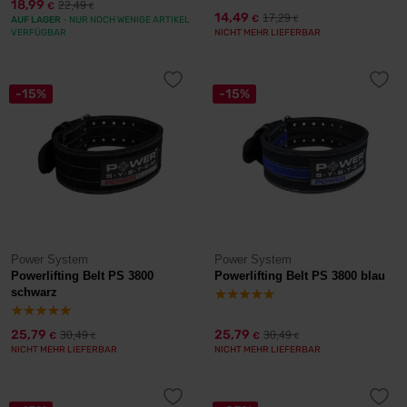
18,99
22,49
€
€
14,49
17,29
€
AUF LAGER
- NUR NOCH WENIGE ARTIKEL
€
VERFÜGBAR
NICHT MEHR LIEFERBAR
-15%
-15%
Power System
Power System
Powerlifting Belt PS 3800
Powerlifting Belt PS 3800 blau
schwarz
25,79
25,79
30,49
30,49
€
€
€
€
NICHT MEHR LIEFERBAR
NICHT MEHR LIEFERBAR