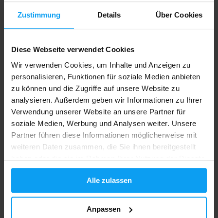
Zustimmung
Details
Über Cookies
Power System
Power System
Diese Webseite verwendet Cookies
Neoprene Dip Belt with Chain
Weightlifting Belt Power PS
Dipping Bea...
3100 schwarz
Wir verwenden Cookies, um Inhalte und Anzeigen zu
personalisieren, Funktionen für soziale Medien anbieten
20,29
22,29
26,99
30,49
€
€
€
€
zu können und die Zugriffe auf unsere Website zu
NICHT MEHR LIEFERBAR
NICHT MEHR LIEFERBAR
analysieren. Außerdem geben wir Informationen zu Ihrer
Verwendung unserer Website an unsere Partner für
soziale Medien, Werbung und Analysen weiter. Unsere
-19%
Partner führen diese Informationen möglicherweise mit
weiteren Daten zusammen, die Sie ihnen bereitgestellt
haben oder die sie im Rahmen Ihrer Nutzung der Dienste
gesammelt haben.
Alle zulassen
Anpassen
MadMax