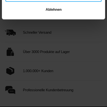
Restless and Wild Belt MFB-999
schwarz
Ablehnen
44,49
54,99
€
€
NICHT MEHR LIEFERBAR
Schneller Versand
Über 3000 Produkte auf Lager
1.000.000+ Kunden
Professionelle Kundenbetreuung