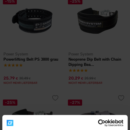
-15%
-25%
Power System
Power System
Powerlifting Belt PS 3800 grau
Neoprene Dip Belt with Chain
Dipping Bea...
25,79
20,29
30,49
26,99
€
€
€
€
NICHT MEHR LIEFERBAR
NICHT MEHR LIEFERBAR
-25%
-27%