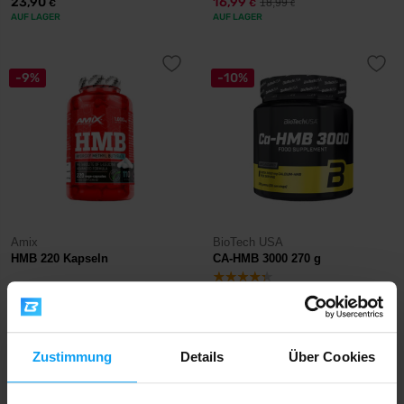
23,90
16,99
18,99
€
€
€
AUF LAGER
AUF LAGER
-9%
-10%
Amix
BioTech USA
HMB 220 Kapseln
CA-HMB 3000 270 g
23,99
44,90
26,49
49,90
€
€
€
€
AUF LAGER
NICHT MEHR LIEFERBAR
Zustimmung
Details
Über Cookies
Schneller Versand