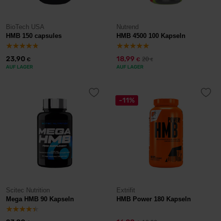
BioTech USA
Nutrend
HMB 150 capsules
HMB 4500 100 Kapseln
23,90
18,99
20
€
€
€
AUF LAGER
AUF LAGER
-11%
Scitec Nutrition
Extrifit
Mega HMB 90 Kapseln
HMB Power 180 Kapseln