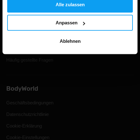
Ihre Bestellung verfolgen
Alle zulassen
Konto Anmeldung
Anpassen
Geschenkkarten
Versand & Lieferung
Ablehnen
Rücktritt vom Kaufvertrag
Häufig gestellte Fragen
BodyWorld
Geschäftsbedingungen
Datenschutzrichtlinie
Cookie-Erklärung
Cookie-Einstellungen