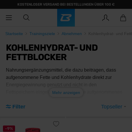
KOSTENLOSER VERSAND BEI BESTELLUNGEN ÜBER 100 €
Startseite
Trainingsziele
Abnehmen
Kohlenhydrat- und Fett
KOHLENHYDRAT- UND
FETTBLOCKER
Nahrungsergänzungsmittel, die dazu beitragen, dass
aufgenommene Fette und Kohlenhydrate direkt zur
Energiegewinnung genutzt und nicht in den
Fettspeichern eingelagert werden. Die aufgenommenen
Mehr anzeigen
Kohlenhydrate werden weniger in Fettsäuren
Filter
Topseller
umgewandelt, verbleiben länger im Blut und werden
stärker in Glykogenspeichern in den Muskeln und der
Leber gespeichert.
-9%