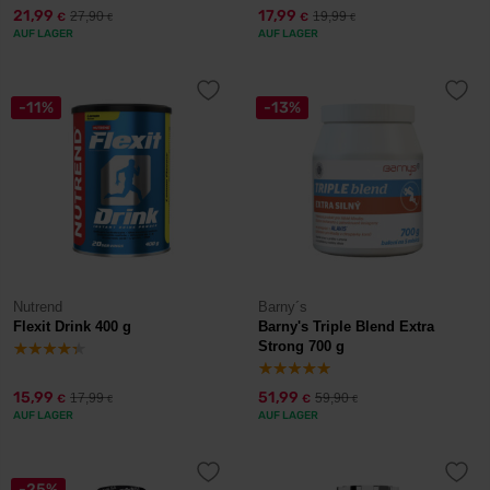
21,99
17,99
27,90
19,99
€
€
€
€
AUF LAGER
AUF LAGER
-11%
-13%
Nutrend
Barny´s
Flexit Drink 400 g
Barny's Triple Blend Extra
Strong 700 g
15,99
51,99
17,99
59,90
€
€
€
€
AUF LAGER
AUF LAGER
-25%