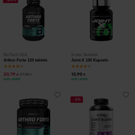
BioTech USA
Scitec Nutrition
Arthro Forte 120 tablets
Joint-X 100 Kapseln
20,79
15,90
27,90
€
€
€
AUF LAGER
AUF LAGER
-3%