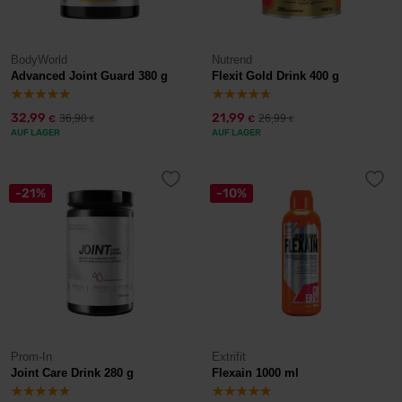
BodyWorld
Nutrend
Advanced Joint Guard 380 g
Flexit Gold Drink 400 g
32,99
21,99
36,90
26,99
€
€
€
€
AUF LAGER
AUF LAGER
-21%
-10%
Prom-In
Extrifit
Joint Care Drink 280 g
Flexain 1000 ml