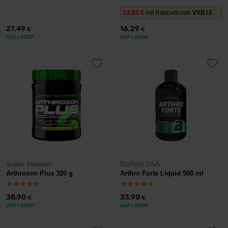
13,85
€
mit Rabbattcode
VXB15
27,49
16,29
€
€
AUF LAGER
AUF LAGER
Scitec Nutrition
BioTech USA
Arthroxon Plus 320 g
Arthro Forte Liquid 500 ml
38,90
33,90
€
€
AUF LAGER
AUF LAGER