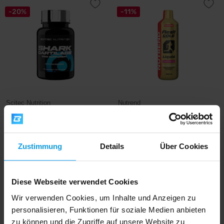
-20%
-11%
Scitec Nutrition
Nutrend
Shark Cartilage 75 capsules
Flexit Gold Liquid 1000 ml
14,29
17,79
€
€
16,99
18,99
€
AUF LAGER
- NUR NOCH WENIGE ARTIKEL
€
Zustimmung
Details
Über Cookies
VERFÜGBAR
AUF LAGER
Diese Webseite verwendet Cookies
-12%
Wir verwenden Cookies, um Inhalte und Anzeigen zu
personalisieren, Funktionen für soziale Medien anbieten
zu können und die Zugriffe auf unsere Website zu