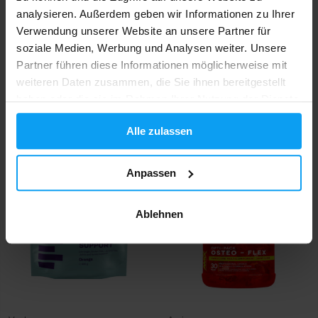
analysieren. Außerdem geben wir Informationen zu Ihrer
Verwendung unserer Website an unsere Partner für
soziale Medien, Werbung und Analysen weiter. Unsere
Partner führen diese Informationen möglicherweise mit
Scitec Nutrition
Amix
weiteren Daten zusammen, die Sie ihnen bereitgestellt
Arthroxon Plus 108 Kapseln
Osteo TriplePhase Concentrate
haben oder die sie im Rahmen Ihrer Nutzung der Dienste
700 g
gesammelt haben.
Alle zulassen
29,90
34,99
39,90
€
€
€
AUF LAGER
AUF LAGER
Anpassen
-14%
Ablehnen