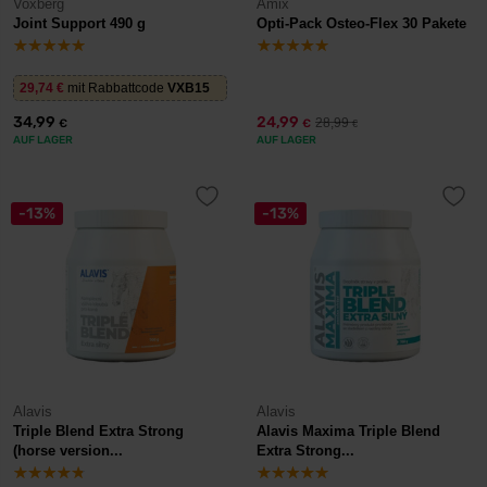
Voxberg
Amix
Joint Support 490 g
Opti-Pack Osteo-Flex 30 Pakete
29,74
€
mit Rabbattcode
VXB15
34,99
24,99
28,99
€
€
€
AUF LAGER
AUF LAGER
-13%
-13%
Alavis
Alavis
Triple Blend Extra Strong
Alavis Maxima Triple Blend
(horse version...
Extra Strong...