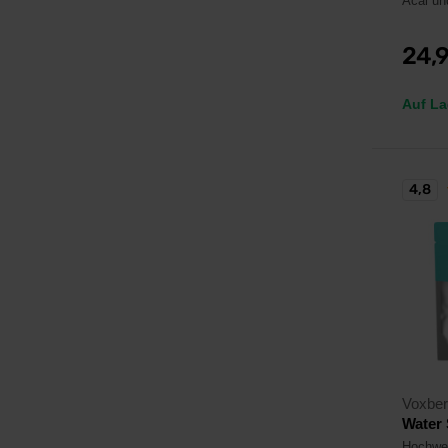
Acai un
24,
Auf La
4,8
Voxbe
Water 
Hochwer