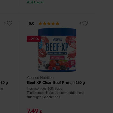
Auf Lager
5,0
-25%
Applied Nutrition
 30 g
Beef-XP Clear Beef Protein 150 g
ner
Hochwertiges 100%iges
Rinderproteinisolat in einem erfrischend
fruchtigen Geschmack.
7,49
€