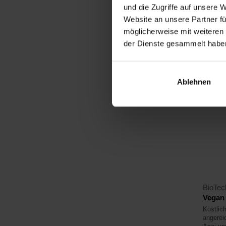
und die Zugriffe auf unsere 
17,
Website an unsere Partner fü
19,79
möglicherweise mit weiteren
Auf La
der Dienste gesammelt habe
4,5
Ablehnen
BioTe
Vegan 
Köstlic
angerei