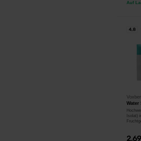
Auf La
4,8
Voxbe
Water 
Hochwer
Isolat) 
Fruchtg
2,6