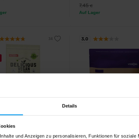
7,45
€
ger
Auf Lager
3,0
d
Voxberg
Details
ous Vegan Protein 450 g
Vegan Protein 480 g
tlicher und cremiger veganer
Leckeres Pflanzenprotein aus Er
-Superfood-Cocktail.
und Bohnenisolat.
Cookies
nhalte und Anzeigen zu personalisieren, Funktionen für soziale