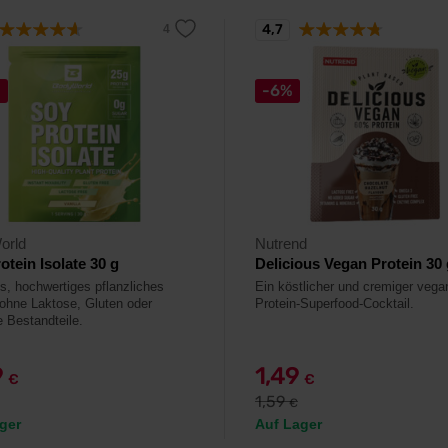
4,7
%
-6%
orld
Nutrend
otein Isolate 30 g
Delicious Vegan Protein 30 
s, hochwertiges pflanzliches
Ein köstlicher und cremiger vega
 ohne Laktose, Gluten oder
Protein-Superfood-Cocktail.
e Bestandteile.
9
1,49
€
€
1,59
€
ger
Auf Lager