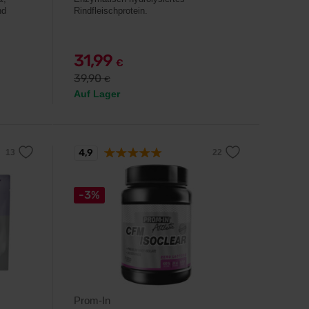
nd
Rindfleischprotein.
31,99
€
39,90
€
Auf Lager
4,9
-3%
Prom-In