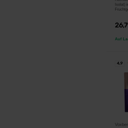
Isolat) 
Fruchtg
26,
Auf La
4,9
Voxbe