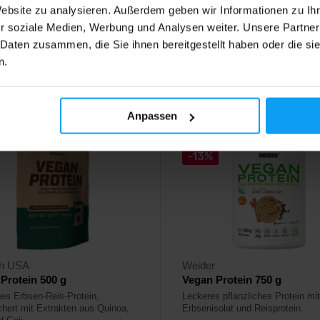
Website zu analysieren. Außerdem geben wir Informationen zu I
49
20,49
€
€
r soziale Medien, Werbung und Analysen weiter. Unsere Partner
€
 Daten zusammen, die Sie ihnen bereitgestellt haben oder die s
ger
Auf Lager
n.
4,3
Anpassen
-13%
ch USA
Weider
Protein 500 g
Vegan Protein 750 g
hes Erbsen-Reis-Protein,
Leckeres pflanzliches Protein mit
chert mit Extrakten aus Quinoa,
Erbsenisolat und Reisprotein.