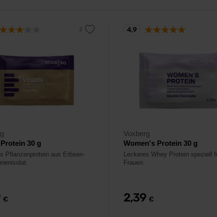
4,9
rg
Voxberg
Protein 30 g
Women's Protein 30 g
s Pflanzenprotein aus Erbsen-
Leckeres Whey Protein speziell f
nenisolat.
Frauen.
9
2,39
€
€