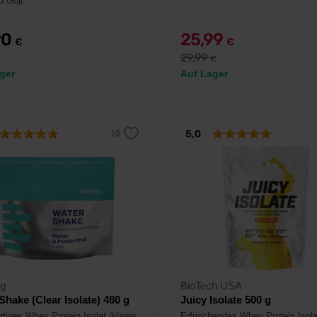
d Goji.
90
25,99
€
€
29,99
€
ger
Auf Lager
5,0
rg
BioTech USA
Shake (Clear Isolate) 480 g
Juicy Isolate 500 g
tiges Whey Protein Isolat (klares
Erfrischendes Whey Protein Isola