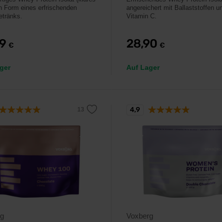
in Form eines erfrischenden
angereichert mit Ballaststoffen u
etränks.
Vitamin C.
79
28,90
€
€
ger
Auf Lager
4,9
rg
Voxberg