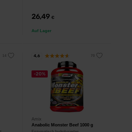
26,49
€
Auf Lager
4,6
-20%
Amix
Anabolic Monster Beef 1000 g
t,
Enzymatisch hydrolysiertes