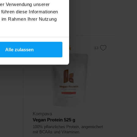
hrer Verwendung unserer
21,90
€
 führen diese Informationen
ie im Rahmen Ihrer Nutzung
Auf Lager
4,7
Alle zulassen
Kompava
Vegan Protein 525 g
100% pflanzliches Protein, angereichert
mit BCAAs und Vitaminen.