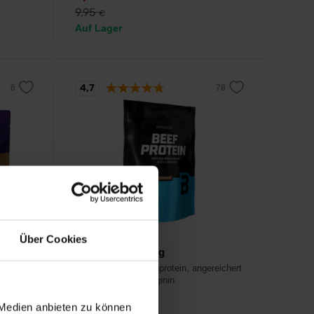
9,95
€
Auf Lager
4,7
BioTech USA
Über Cookies
Beef Protein 500 g
bsen-
Premium-Rindfleischprotein, angereichert
mit Glutamin und Arginin.
 Medien anbieten zu können