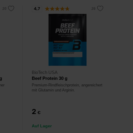
4,7
BioTech USA
g
Beef Protein 30 g
ner
Premium-Rindfleischprotein, angereichert
mit Glutamin und Arginin.
2
€
Auf Lager