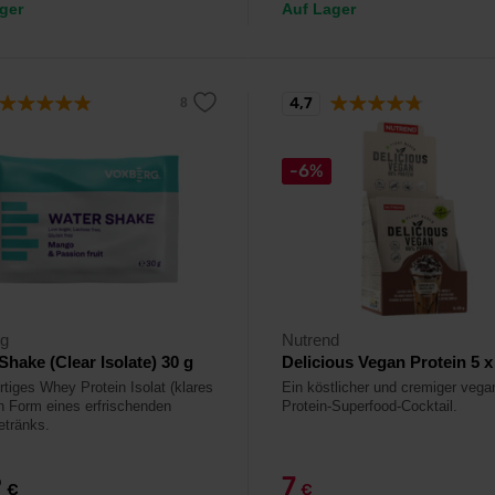
ger
Auf Lager
4,7
-6%
rg
Nutrend
Shake (Clear Isolate) 30 g
Delicious Vegan Protein 5 x
tiges Whey Protein Isolat (klares
Ein köstlicher und cremiger vega
in Form eines erfrischenden
Protein-Superfood-Cocktail.
etränks.
9
7
€
€