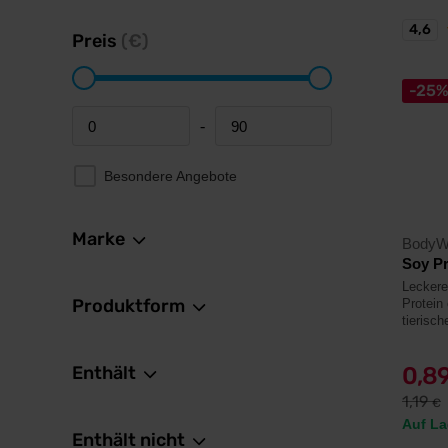
4,6
Preis
(€)
-25
-
Minimum price
Maximum price
Besondere Angebote
Marke
BodyW
Soy Pr
Leckere
Produktform
Protein
tierisch
Enthält
0,8
1,19
€
Auf La
Enthält nicht