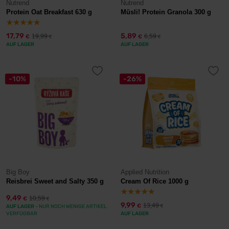
Nutrend
Nutrend
Protein Oat Breakfast 630 g
Müsli! Protein Granola 300 g
17,79
5,89
19,99
6,59
€
€
€
€
AUF LAGER
AUF LAGER
-10%
-26%
Big Boy
Applied Nutrition
Reisbrei Sweet and Salty 350 g
Cream Of Rice 1000 g
9,49
10,59
€
€
9,99
13,49
€
AUF LAGER
- NUR NOCH WENIGE ARTIKEL
€
VERFÜGBAR
AUF LAGER