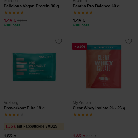
Nutrend
Prom-In
Delicious Vegan Protein 30 g
Pentha Pro Balance 40 g
1,49
1,49
1,59
€
€
€
AUF LAGER
AUF LAGER
-53%
Voxberg
MyProtein
Preworkout Elite 18 g
Clear Whey Isolate 24 - 26 g
1,35
€
mit Rabbattcode
VXB15
1,59
1,69
3,59
€
€
€