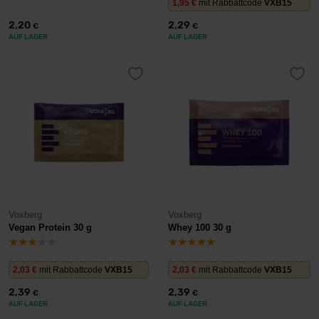
1,95
€
mit Rabbattcode
VXB15
2,20
2,29
€
€
AUF LAGER
AUF LAGER
Voxberg
Voxberg
Vegan Protein 30 g
Whey 100 30 g
2,03
€
mit Rabbattcode
VXB15
2,03
€
mit Rabbattcode
VXB15
2,39
2,39
€
€
AUF LAGER
AUF LAGER