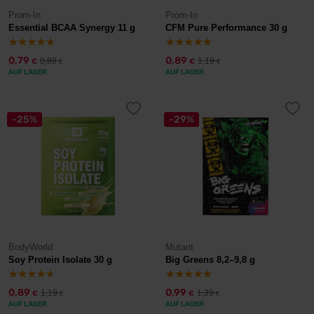
Prom-In
Prom-In
Essential BCAA Synergy 11 g
CFM Pure Performance 30 g
0,79
0,89
0,89
1,19
€
€
€
€
AUF LAGER
AUF LAGER
-25%
-29%
BodyWorld
Mutant
Soy Protein Isolate 30 g
Big Greens 8,2–9,8 g
0,89
0,99
1,19
1,39
€
€
€
€
AUF LAGER
AUF LAGER