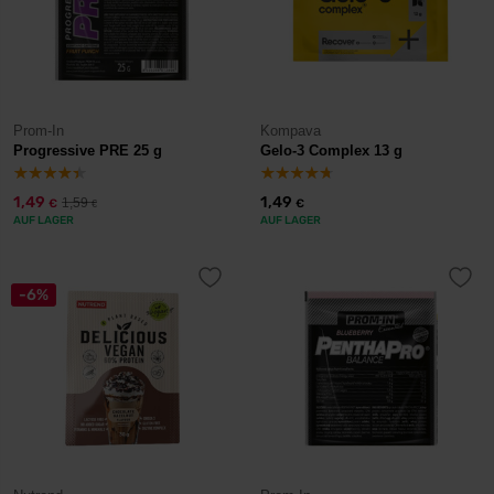
Prom-In
Kompava
Progressive PRE 25 g
Gelo-3 Complex 13 g
1,49
1,49
1,59
€
€
€
AUF LAGER
AUF LAGER
-6%