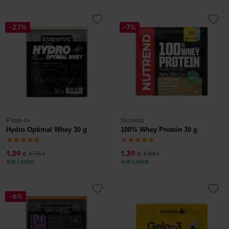
-27%
-7%
Prom-In
Nutrend
Hydro Optimal Whey 30 g
100% Whey Protein 30 g
1,29
1,39
1,76
1,49
€
€
€
€
AUF LAGER
AUF LAGER
-6%