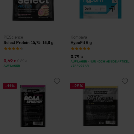
PEScience
Kompava
Select Protein 15,75–16,8 g
HypoFit 6 g
0,79
€
0,69
0,89
€
€
AUF LAGER
- NUR NOCH WENIGE ARTIKEL
AUF LAGER
VERFÜGBAR
-11%
-25%