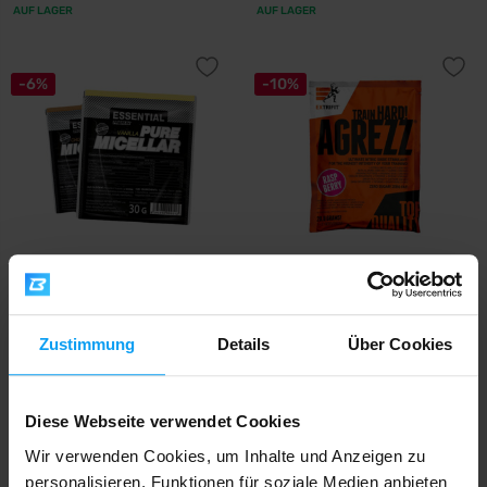
AUF LAGER
AUF LAGER
-6%
-10%
Prom-In
Extrifit
Essential Pure Micellar 30 g
Agrezz 20,8 g
Zustimmung
Details
Über Cookies
1,69
1,79
1,79
1,99
€
€
€
€
AUF LAGER
AUF LAGER
Diese Webseite verwendet Cookies
-9%
Wir verwenden Cookies, um Inhalte und Anzeigen zu
personalisieren, Funktionen für soziale Medien anbieten