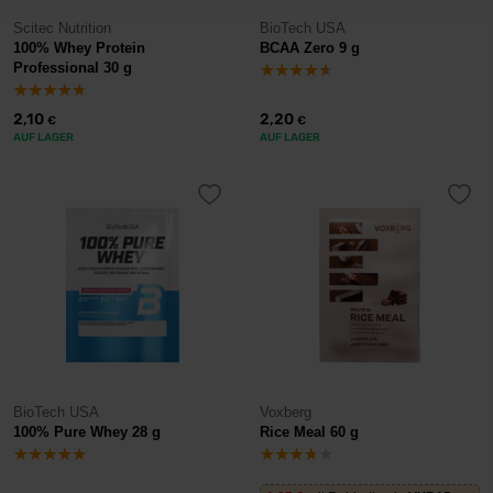
Scitec Nutrition
BioTech USA
100% Whey Protein
BCAA Zero 9 g
Professional 30 g
2,10
2,20
€
€
AUF LAGER
AUF LAGER
BioTech USA
Voxberg
100% Pure Whey 28 g
Rice Meal 60 g