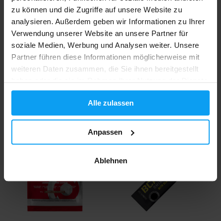
zu können und die Zugriffe auf unsere Website zu
analysieren. Außerdem geben wir Informationen zu Ihrer
Verwendung unserer Website an unsere Partner für
soziale Medien, Werbung und Analysen weiter. Unsere
Partner führen diese Informationen möglicherweise mit
weiteren Daten zusammen, die Sie ihnen bereitgestellt
Nutrend
BioTech USA
Regener 75 g (Tütchen)
Beef Protein 30 g
haben oder die sie im Rahmen Ihrer Nutzung der Dienste
gesammelt haben.
1,99
2
Alle zulassen
2,19
€
€
€
AUF LAGER
AUF LAGER
Anpassen
Ablehnen