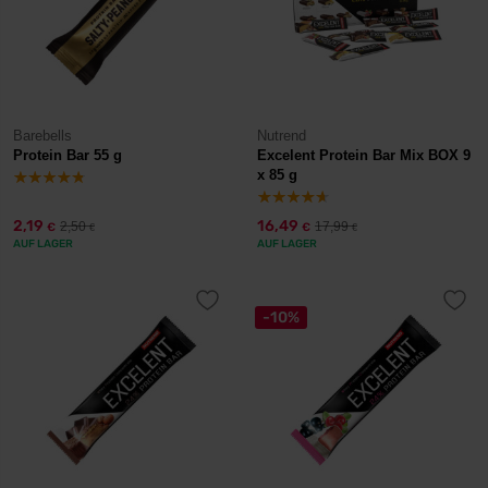
Barebells
Nutrend
Protein Bar 55 g
Excelent Protein Bar Mix BOX 9
x 85 g
2,19
16,49
2,50
17,99
€
€
€
€
AUF LAGER
AUF LAGER
-10%