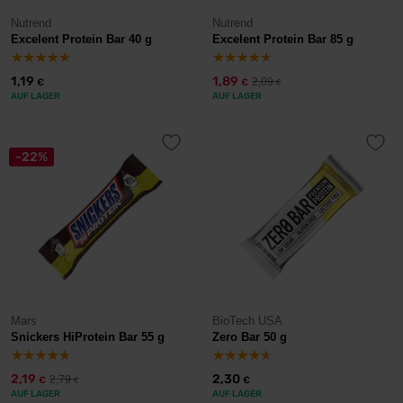
Nutrend
Nutrend
Excelent Protein Bar 40 g
Excelent Protein Bar 85 g
1,19
1,89
2,09
€
€
€
AUF LAGER
AUF LAGER
-22%
Mars
BioTech USA
Snickers HiProtein Bar 55 g
Zero Bar 50 g
2,19
2,30
2,79
€
€
€
AUF LAGER
AUF LAGER