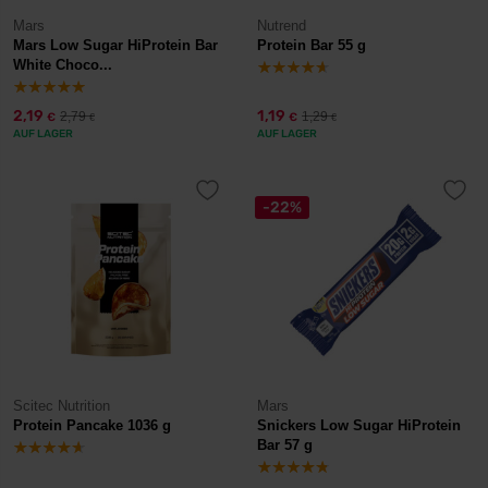
Mars
Nutrend
Mars Low Sugar HiProtein Bar
Protein Bar 55 g
White Choco...
2,19
1,19
2,79
1,29
€
€
€
€
AUF LAGER
AUF LAGER
-22%
Scitec Nutrition
Mars
Protein Pancake 1036 g
Snickers Low Sugar HiProtein
Bar 57 g