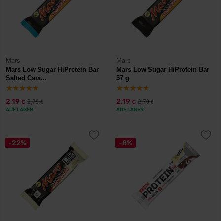
Mars
Mars
Mars Low Sugar HiProtein Bar
Mars Low Sugar HiProtein Bar
Salted Cara...
57 g
2,19
2,19
2,79
2,79
€
€
€
€
AUF LAGER
AUF LAGER
-22%
-8%