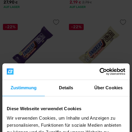
27,90
2,19
2,79
€
€
€
AUF LAGER
AUF LAGER
-22%
-22%
Mars
Mars
Snickers Dark Low Sugar
Snickers White Low Sugar
Zustimmung
Details
Über Cookies
HiProtein Bar 57...
HiProtein Bar 5...
2,19
2,19
2,79
2,79
€
€
€
€
Diese Webseite verwendet Cookies
AUF LAGER
AUF LAGER
Wir verwenden Cookies, um Inhalte und Anzeigen zu
personalisieren, Funktionen für soziale Medien anbieten
-22%
-22%