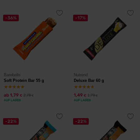
-36%
-17%
Barebells
Nutrend
Soft Protein Bar 55 g
Deluxe Bar 60 g
ab
1,79
1,49
2,79
1,79
€
€
€
€
AUF LAGER
AUF LAGER
-22%
-22%