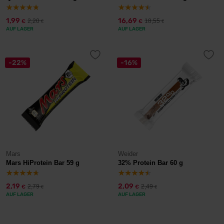
1,99
16,69
2,20
18,55
€
€
€
€
AUF LAGER
AUF LAGER
-22%
-16%
Mars
Weider
Mars HiProtein Bar 59 g
32% Protein Bar 60 g
2,19
2,09
2,79
2,49
€
€
€
€
AUF LAGER
AUF LAGER