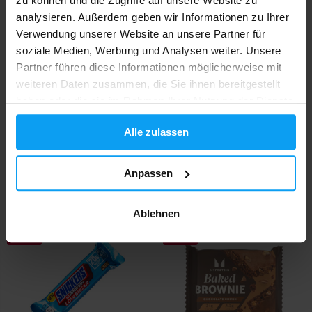
zu können und die Zugriffe auf unsere Website zu
analysieren. Außerdem geben wir Informationen zu Ihrer
Verwendung unserer Website an unsere Partner für
soziale Medien, Werbung und Analysen weiter. Unsere
Partner führen diese Informationen möglicherweise mit
weiteren Daten zusammen, die Sie ihnen bereitgestellt
haben oder die sie im Rahmen Ihrer Nutzung der Dienste
gesammelt haben.
Mars
Mars
Alle zulassen
Snickers Hazelnut Low Sugar
Snickers Peanut Butter Low
HiProtein Ba...
Sugar HiProte...
Anpassen
2,19
2,19
2,79
2,79
€
€
€
€
AUF LAGER
AUF LAGER
Ablehnen
-22%
-35%