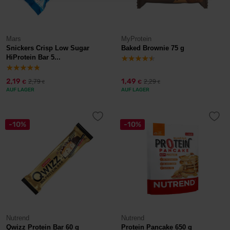
Mars
MyProtein
Snickers Crisp Low Sugar
Baked Brownie 75 g
HiProtein Bar 5...
2,19
1,49
2,79
2,29
€
€
€
€
AUF LAGER
AUF LAGER
-10%
-10%
Nutrend
Nutrend
Qwizz Protein Bar 60 g
Protein Pancake 650 g