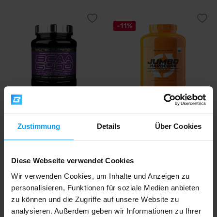
-11%
Scitec Nutrition
Scitec Nutrition
BCAA 6400 375 tablets
Jumbo Hardcore 3060 g
Zustimmung
Details
Über Cookies
31,90
69,90
78,90
€
€
€
AUF LAGER
AUF LAGER
Diese Webseite verwendet Cookies
Wir verwenden Cookies, um Inhalte und Anzeigen zu
-41%
personalisieren, Funktionen für soziale Medien anbieten
zu können und die Zugriffe auf unsere Website zu
analysieren. Außerdem geben wir Informationen zu Ihrer