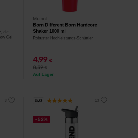
Mutant
Born Different Born Hardcore
Shaker 1000 ml
, die
low Gel
Robuster Hochleistungs-Schüttler.
4,99
€
8,39
€
Auf Lager
5,0
-52%