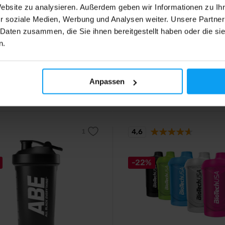
Website zu analysieren. Außerdem geben wir Informationen zu I
 WAVE + 600 ml + 350 ml
Shaker 600 ml
r soziale Medien, Werbung und Analysen weiter. Unsere Partner
er Wellenschüttler.
Einzigartig gestaltete Shaker-Fla
 Daten zusammen, die Sie ihnen bereitgestellt haben oder die s
n.
0
2,99
€
€
3,99
€
Anpassen
ger
Auf Lager
4,6
-22%