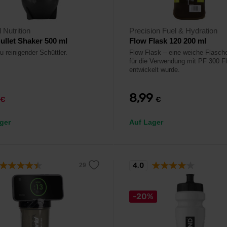
 Nutrition
Precision Fuel & Hydration
llet Shaker 500 ml
Flow Flask 120 200 ml
u reinigender Schüttler.
Flow Flask – eine weiche Flasche
für die Verwendung mit PF 300 F
entwickelt wurde.
8,99
€
€
ger
Auf Lager
4,0
-20%