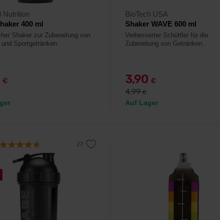
 Nutrition
BioTech USA
haker 400 ml
Shaker WAVE 600 ml
cher Shaker zur Zubereitung von
Verbesserter Schüttler für die
- und Sportgetränken.
Zubereitung von Getränken.
9
3,90
€
€
4,99
€
ger
Auf Lager