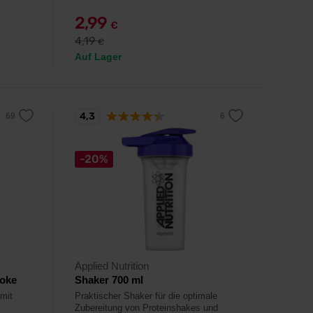
2,99
€
4,19
€
Auf Lager
4,3
-20%
Applied Nutrition
oke
Shaker 700 ml
 mit
Praktischer Shaker für die optimale
Zubereitung von Proteinshakes und