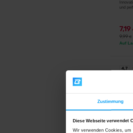
Innovat
und perf
7,19
9,99
€
Auf La
4,7
Zustimmung
Diese Webseite verwendet 
Wir verwenden Cookies, um I
BioTe