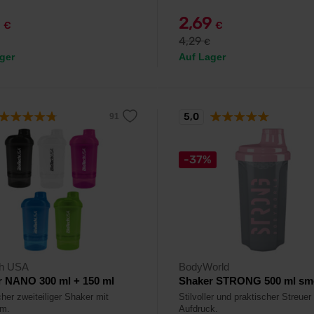
9
2,69
€
€
4,29
€
ger
Auf Lager
5,0
-37%
ch USA
BodyWorld
r NANO 300 ml + 150 ml
Shaker STRONG 500 ml sm
her zweiteiliger Shaker mit
Stilvoller und praktischer Streuer
um.
Aufdruck.