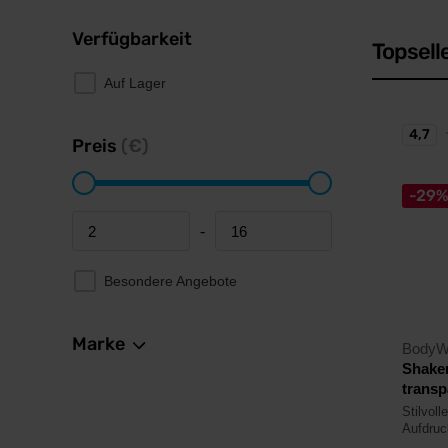
Verfügbarkeit
Topsell
Auf Lager
4,7
Preis
(€)
-29
-
Minimum price
Maximum price
Besondere Angebote
Marke
BodyW
Shake
trans
Stilvoll
Aufdruc