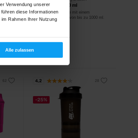
hrer Verwendung unserer
PF&H Bottle 1000 ml
 führen diese Informationen
sche.
Stilvolle Sportflasche mit einem
Fassungsvermögen von bis zu 1000 ml.
ie im Rahmen Ihrer Nutzung
7,99
€
Alle zulassen
Auf Lager
4,2
-25%