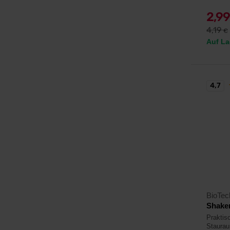
2,9
4,19
€
Auf La
4,7
BioTe
Shake
Praktisc
Staura