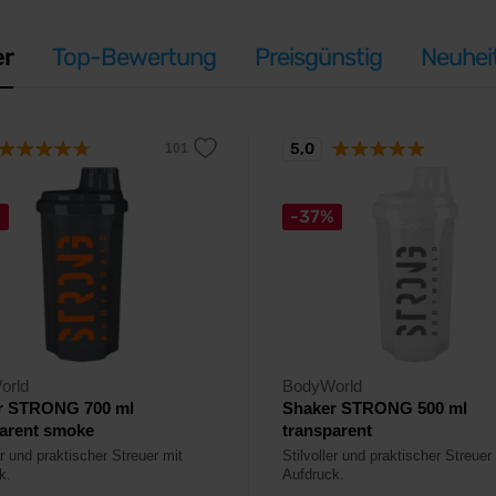
er
Top-Bewertung
Preisgünstig
Neuhei
5,0
%
-37%
orld
BodyWorld
r STRONG 700 ml
Shaker STRONG 500 ml
parent smoke
transparent
er und praktischer Streuer mit
Stilvoller und praktischer Streuer
k.
Aufdruck.