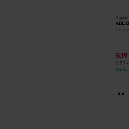
Applied
ABE Bu
Leicht z
5,19
6,59
€
Auf La
4,4