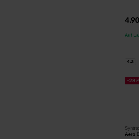
4,9
Auf La
4,3
-28
Syntra
Aero B