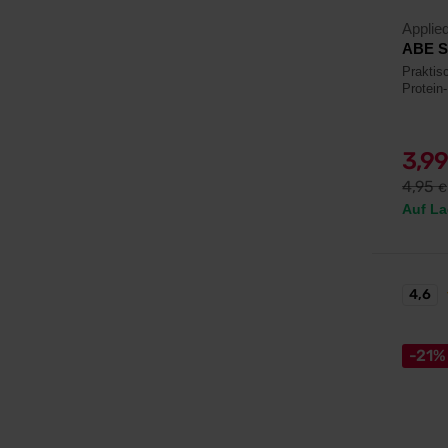
Applied
ABE S
Praktis
Protein
3,9
4,95
€
Auf La
4,6
-21%