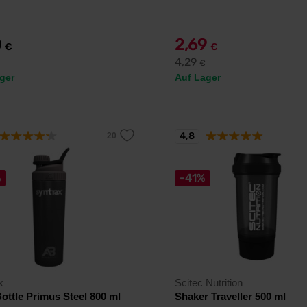
0
2,69
€
€
4,29
€
ger
Auf Lager
4,8
%
-41%
x
Scitec Nutrition
ottle Primus Steel 800 ml
Shaker Traveller 500 ml