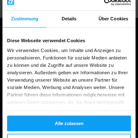
Zustimmung
Details
Über Cookies
Diese Webseite verwendet Cookies
Wir verwenden Cookies, um Inhalte und Anzeigen zu
personalisieren, Funktionen für soziale Medien anbieten
zu können und die Zugriffe auf unsere Website zu
analysieren. Außerdem geben wir Informationen zu Ihrer
Verwendung unserer Website an unsere Partner für
Einkaufen
soziale Medien, Werbung und Analysen weiter. Unsere
Partner führen diese Informationen möglicherweise mit
weiteren Daten zusammen, die Sie ihnen bereitgestellt
Ihre Bestellung verfolgen
haben oder die sie im Rahmen Ihrer Nutzung der Dienste
Konto Anmeldung
gesammelt haben.
Alle zulassen
Geschenkkarten
Versand & Lieferung