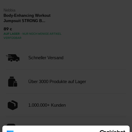
Nebbia
Body-Enhancing Workout
Jumpsuit STRONG B...
89
€
AUF LAGER
- NUR NOCH WENIGE ARTIKEL
VERFÜGBAR
Schneller Versand
Über 3000 Produkte auf Lager
1.000.000+ Kunden
Professionelle Kundenbetreuung