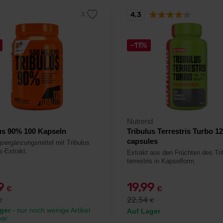
4,3
-11%
Nutrend
us 90% 100 Kapseln
Tribulus Terrestris Turbo 1
capsules
sergänzungsmittel mit Tribulus
is-Extrakt.
Extrakt aus den Früchten des Tri
terrestris in Kapselform.
79
19,99
€
€
22,34
€
€
ger
- nur noch wenige Artikel
Auf Lager
bar