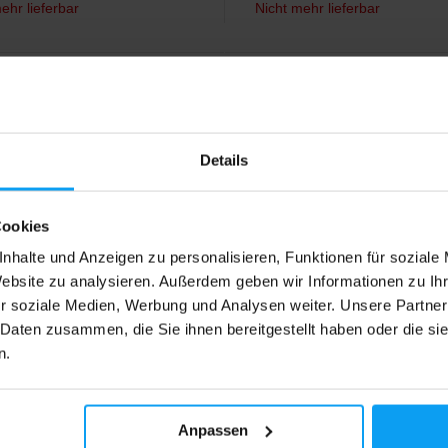
ehr lieferbar
Nicht mehr lieferbar
4,2
%
-11%
Details
Cookies
nhalte und Anzeigen zu personalisieren, Funktionen für soziale
Website zu analysieren. Außerdem geben wir Informationen zu I
r soziale Medien, Werbung und Analysen weiter. Unsere Partner
 Nutrition
Amix
us 90 capsules
TribuLyn™ 90% Max 90 cap
 Daten zusammen, die Sie ihnen bereitgestellt haben oder die s
 aus bulgarischem Tribulus
Reiner Tribulus Terrestris mit 90
n.
is, standardisiert auf 90%
Steroidsaponingehalt.
e.
Anpassen
29
18,29
€
€