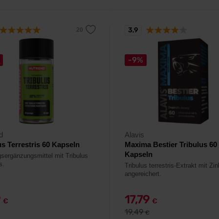
3,9
-9%
d
Alavis
us Terrestris 60 Kapseln
Maxima Bestier Tribulus 60
Kapseln
sergänzungsmittel mit Tribulus
s.
Tribulus terrestris-Extrakt mit Zin
angereichert.
9
17,79
€
€
19,49
€