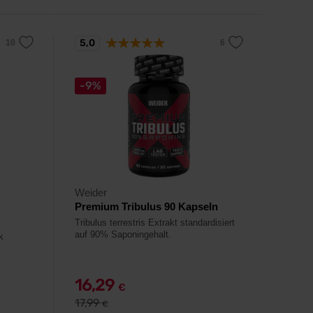
5,0
-9%
Weider
Premium Tribulus 90 Kapseln
Tribulus terrestris Extrakt standardisiert
auf 90% Saponingehalt.
k
16,29
€
17,99
€