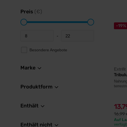
Preis
(€)
-19%
-
Minimum price
Maximum price
Besondere Angebote
Marke
Extrifit
Tribul
Nahrung
Produktform
terrestr
Enthält
13,
16,99
Auf La
Enthält nicht
verfüg