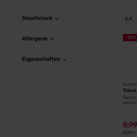
Geschmack
5,0
-10%
Allergene
Eigenschaften
Nutren
Tribul
Nahrung
terrestri
8,9
9,99
€