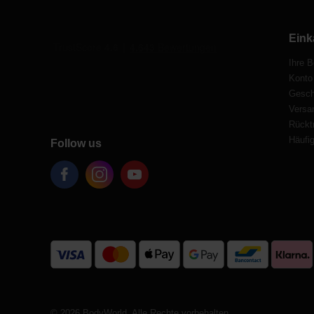
Eink
Ihre B
Konto
Gesch
Versa
Rücktr
Häufig
Follow us
© 2026 BodyWorld. Alle Rechte vorbehalten.