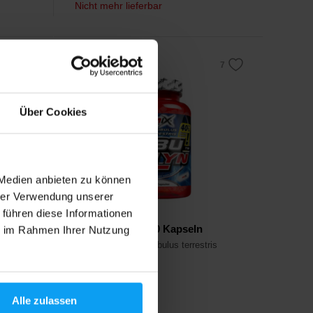
Nicht mehr lieferbar
-9%
Über Cookies
 Medien anbieten zu können
hrer Verwendung unserer
 führen diese Informationen
Amix
sules
TribuLyn 40% 220 Kapseln
ie im Rahmen Ihrer Nutzung
%
Sportnahrung mit Tribulus terrestris
Fruchtextrakt.
Alle zulassen
19,99
€