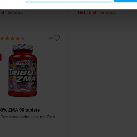
20,50
€
€
ehr lieferbar
Nicht mehr lieferbar
90% ZMA 90 tablets
 Testosteronstimulans mit ZMA.