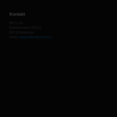
Kontakt
BIO 5, sro
Elektrárenská 13412/1
831 04 Bratislava
email:
support@bodyworld.eu