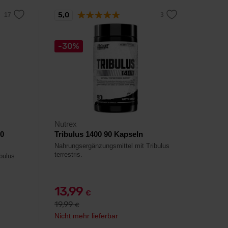
5,0
-30%
Nutrex
20
Tribulus 1400 90 Kapseln
Nahrungsergänzungsmittel mit Tribulus
terrestris.
bulus
13,99
€
19,99
€
Nicht mehr lieferbar