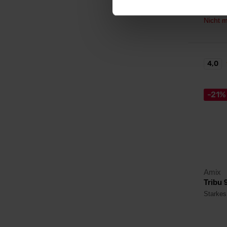
19,49
Nicht m
4,0
-21%
Amix
Tribu 
Starkes