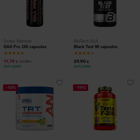
Scitec Nutrition
BioTech USA
DAA Pro 100 capsules
Black Test 90 capsules
11,79
29,90
12,99
€
€
€
AUF LAGER
AUF LAGER
-10%
-19%