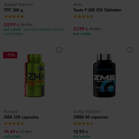
Applied Nutrition
Amix
TRT 300 g
Testo F-200 250 Tabletten
23,99
26,79
€
€
37,99
46,90
€
AUF LAGER
- NUR NOCH WENIGE ARTIKEL
€
VERFÜGBAR
AUF LAGER
-11%
Nutrend
Scitec Nutrition
ZMA 120 capsules
ZMB6 60 capsules
19,49
12,90
21,99
€
€
€
AUF LAGER
AUF LAGER