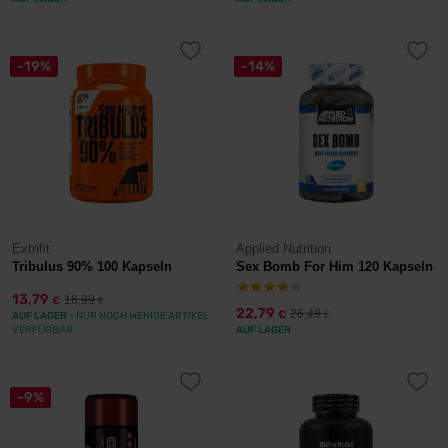
-19%
-14%
Extrifit
Applied Nutrition
Tribulus 90% 100 Kapseln
Sex Bomb For Him 120 Kapseln
13,79
16,99
€
€
22,79
26,49
€
AUF LAGER
- NUR NOCH WENIGE ARTIKEL
€
VERFÜGBAR
AUF LAGER
-9%