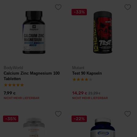
-33%
BodyWorld
Mutant
Calcium Zinc Magnesium 100
Test 90 Kapseln
Tabletten
7,99
14,29
21,29
€
€
€
NICHT MEHR LIEFERBAR
NICHT MEHR LIEFERBAR
-35%
-22%