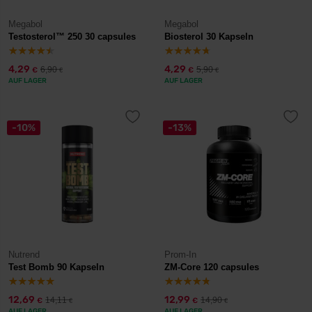
Megabol
Megabol
Testosterol™ 250 30 capsules
Biosterol 30 Kapseln
4,29
4,29
6,90
5,90
€
€
€
€
AUF LAGER
AUF LAGER
-10%
-13%
Nutrend
Prom-In
Test Bomb 90 Kapseln
ZM-Core 120 capsules
12,69
12,99
14,11
14,90
€
€
€
€
AUF LAGER
AUF LAGER