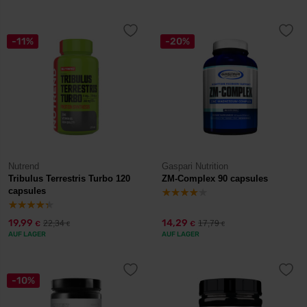
-11%
-20%
Nutrend
Gaspari Nutrition
Tribulus Terrestris Turbo 120
ZM-Complex 90 capsules
capsules
19,99
14,29
22,34
17,79
€
€
€
€
AUF LAGER
AUF LAGER
-10%