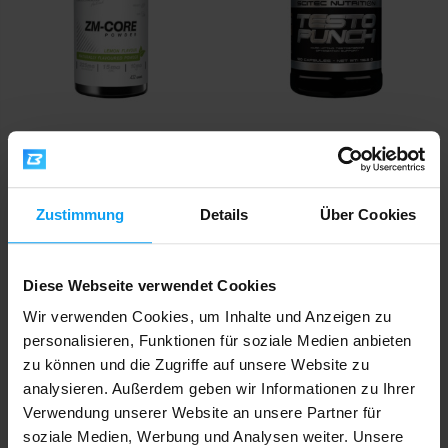
Prom-In
Scitec Nutrition
ZM-Core Powder 432 g
Testo Punch 120 capsules
21,19
32,90
23,50
€
€
€
Zustimmung
Details
Über Cookies
AUF LAGER
AUF LAGER
Diese Webseite verwendet Cookies
-10%
-10%
Wir verwenden Cookies, um Inhalte und Anzeigen zu
personalisieren, Funktionen für soziale Medien anbieten
zu können und die Zugriffe auf unsere Website zu
analysieren. Außerdem geben wir Informationen zu Ihrer
Verwendung unserer Website an unsere Partner für
soziale Medien, Werbung und Analysen weiter. Unsere