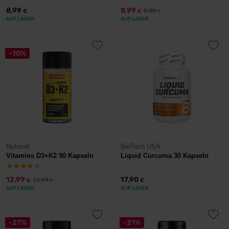
8,99
8,99
9,90
€
€
€
AUF LAGER
AUF LAGER
-10%
Nutrend
BioTech USA
Vitamins D3+K2 90 Kapseln
Liquid Curcuma 30 Kapseln
12,99
17,90
14,49
€
€
€
AUF LAGER
AUF LAGER
-27%
-21%