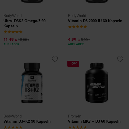
BodyWorld
BodyWorld
Ultra+D3K2 Omega-3 90
Vitamin D3 2000 IU 60 Kapseln
Kapseln
11,49
4,99
15,99
5,90
€
€
€
€
AUF LAGER
AUF LAGER
-9%
BodyWorld
Prom-In
Vitamin D3+K2 90 Kapseln
Vitamin MK7 + D3 60 Kapseln