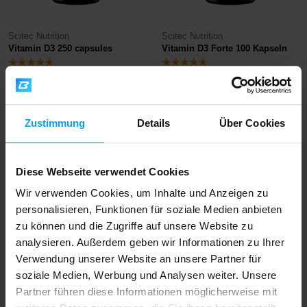
Scitec Nutrition
Scitec Nutrition
Vitamin D3 250 capsules
Vitamin D3 Forte 100 Kapseln
18,90
9,90
€
€
NICHT MEHR LIEFERBAR
NICHT MEHR LIEFERBAR
Zustimmung
Details
Über Cookies
Diese Webseite verwendet Cookies
Wir verwenden Cookies, um Inhalte und Anzeigen zu
personalisieren, Funktionen für soziale Medien anbieten
zu können und die Zugriffe auf unsere Website zu
analysieren. Außerdem geben wir Informationen zu Ihrer
Verwendung unserer Website an unsere Partner für
BioTech USA
BioTech USA
soziale Medien, Werbung und Analysen weiter. Unsere
Ca D3 K2 90 capsules
Vitamin D3 60 tablets
Partner führen diese Informationen möglicherweise mit