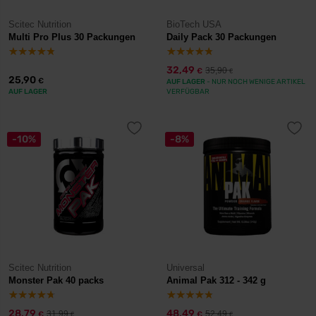
Scitec Nutrition
BioTech USA
Multi Pro Plus 30 Packungen
Daily Pack 30 Packungen
32,49
35,90
€
€
25,90
€
AUF LAGER
- NUR NOCH WENIGE ARTIKEL
AUF LAGER
VERFÜGBAR
-10%
-8%
Scitec Nutrition
Universal
Monster Pak 40 packs
Animal Pak 312 - 342 g
28,79
48,49
31,99
52,49
€
€
€
€