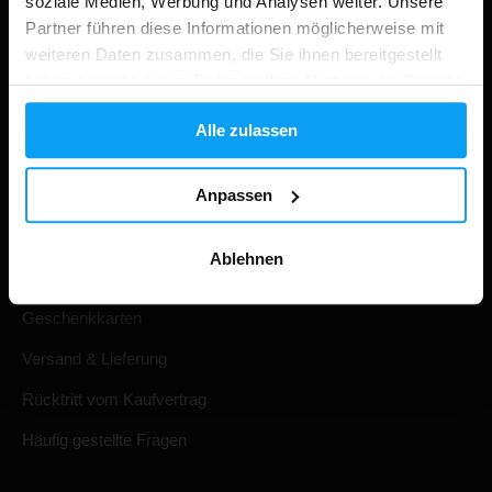
soziale Medien, Werbung und Analysen weiter. Unsere
Partner führen diese Informationen möglicherweise mit
weiteren Daten zusammen, die Sie ihnen bereitgestellt
haben oder die sie im Rahmen Ihrer Nutzung der Dienste
gesammelt haben.
Alle zulassen
Einkaufen
Anpassen
Ihre Bestellung verfolgen
Ablehnen
Konto Anmeldung
Geschenkkarten
Versand & Lieferung
Rücktritt vom Kaufvertrag
Häufig gestellte Fragen