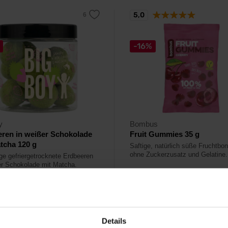
5,0
-16%
y
Bombus
ren in weißer Schokolade
Fruit Gummies 35 g
tcha 120 g
Saftige, natürlich süße Fruchtbo
ohne Zuckerzusatz und Gelatine.
ge gefriergetrocknete Erdbeeren
er Schokolade mit Matcha.
49
1,09
€
€
1,29
€
€
ger
Auf Lager
Details