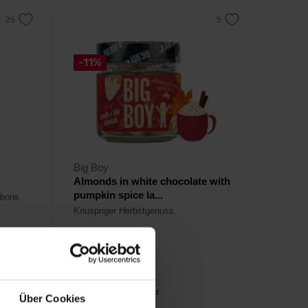
-11%
Big Boy
Almonds in white chocolate with
pumpkin spice la...
nbons
Knuspriger Herbstgenuss.
5,69
€
6,39
€
Nicht mehr lieferbar
Über Cookies