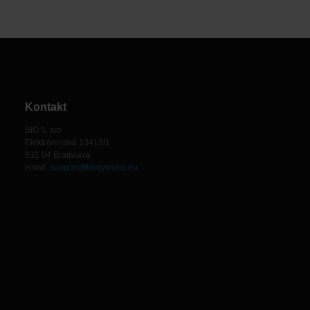
Kontakt
BIO 5, sro
Elektrárenská 13412/1
831 04 Bratislava
email:
support@bodyworld.eu