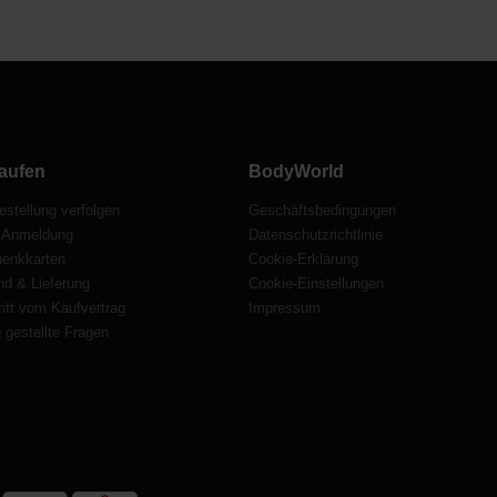
aufen
BodyWorld
estellung verfolgen
Geschäftsbedingungen
 Anmeldung
Datenschutzrichtlinie
enkkarten
Cookie-Erklärung
nd & Lieferung
Cookie-Einstellungen
itt vom Kaufvertrag
Impressum
 gestellte Fragen