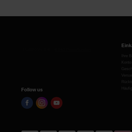
Eink
Ihre B
Konto
Gesch
Versa
Rücktr
Häufig
Follow us