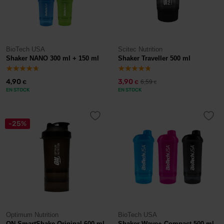
BioTech USA
Scitec Nutrition
Shaker NANO 300 ml + 150 ml
Shaker Traveller 500 ml
4,90
3,90
6,59
€
€
€
EN STOCK
EN STOCK
-25%
Optimum Nutrition
BioTech USA
ON SmartShake Original 600 ml
Shaker Wave+ Compact 500 ml