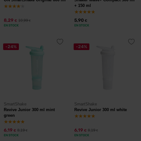
+ 150 ml
8,29
5,90
10,99
€
€
€
EN STOCK
EN STOCK
-24%
-24%
SmartShake
SmartShake
Revive Junior 300 ml mint
Revive Junior 300 ml white
green
6,19
6,19
8,19
8,19
€
€
€
€
EN STOCK
EN STOCK