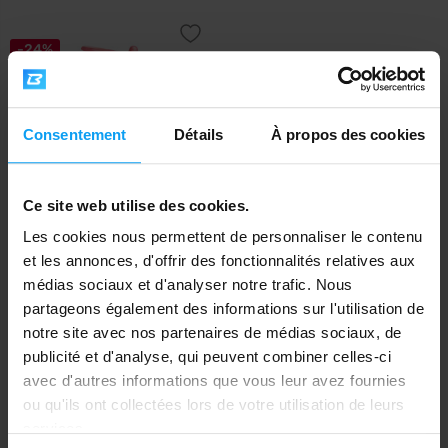
-24%
Consentement
Détails
À propos des cookies
Ce site web utilise des cookies.
SmartShake
Les cookies nous permettent de personnaliser le contenu
Revive Junior 300 ml light pink
et les annonces, d'offrir des fonctionnalités relatives aux
médias sociaux et d'analyser notre trafic. Nous
6,19
8,19
€
€
partageons également des informations sur l'utilisation de
EN RUPTURE DE STOCK
notre site avec nos partenaires de médias sociaux, de
publicité et d'analyse, qui peuvent combiner celles-ci
Expédition rapide
avec d'autres informations que vous leur avez fournies
ou qu'ils ont collectées lors de votre utilisation de leurs
services.