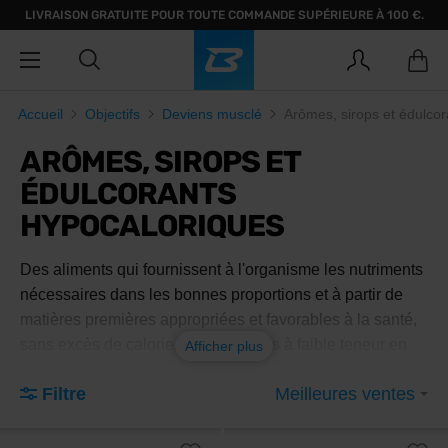
LIVRAISON GRATUITE POUR TOUTE COMMANDE SUPÉRIEURE À 100 €.
Accueil
Objectifs
Deviens musclé
Arômes, sirops et édulco
ARÔMES, SIROPS ET
ÉDULCORANTS
HYPOCALORIQUES
Des aliments qui fournissent à l'organisme les nutriments
nécessaires dans les bonnes proportions et à partir de
matières premières appropriées et favorables à la santé,
sans excès de calories. Les aliments à faible teneur en
Afficher plus
calories, tels que les arômes et les sirops, ajoutent de la
Filtre
Meilleures ventes
saveur aux plats préparés sans augmenter le nombre de
calories.