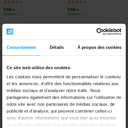
7,50
7,50
€
€
EN STOCK
EN STOCK
-10%
Consentement
Détails
À propos des cookies
Ce site web utilise des cookies.
Les cookies nous permettent de personnaliser le contenu
et les annonces, d'offrir des fonctionnalités relatives aux
Big Boy
médias sociaux et d'analyser notre trafic. Nous
Salty Toffee 220 g
partageons également des informations sur l'utilisation de
7,69
8,59
€
€
notre site avec nos partenaires de médias sociaux, de
EN STOCK
- IL NE RESTE QUE QUELQUES
ARTICLES
publicité et d'analyse, qui peuvent combiner celles-ci
avec d'autres informations que vous leur avez fournies
ou qu'ils ont collectées lors de votre utilisation de leurs
Expédition rapide