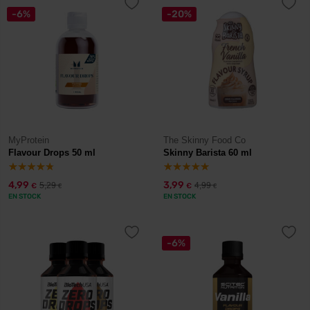
-6%
-20%
MyProtein
The Skinny Food Co
Flavour Drops 50 ml
Skinny Barista 60 ml
4,99
3,99
5,29
4,99
€
€
€
€
EN STOCK
EN STOCK
-6%