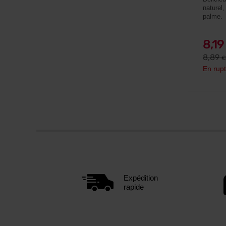
naturel,
palme.
8,1
8,89
€
En rupt
Expédition
rapide