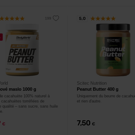
5,0
%
orld
Scitec Nutrition
ové maslo 1000 g
Peanut Butter 400 g
de cacahuète 100% naturel à
Uniquement du beurre de cacahu
 cacahuètes torréfiées de
et rien d'autre.
e qualité – sans sucre, sans huile
e.
9
7,50
€
€