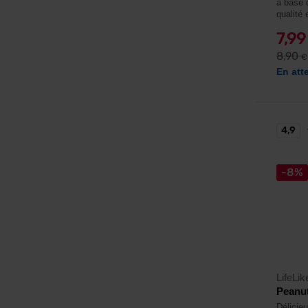
à base 
qualité 
7,9
8,90
€
En att
4,9
-8%
LifeLik
Peanut
Délicie