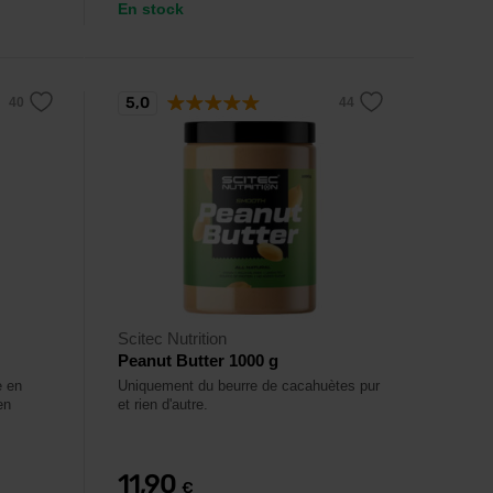
En stock
5,0
Scitec Nutrition
Peanut Butter 1000 g
e en
Uniquement du beurre de cacahuètes pur
en
et rien d'autre.
11,90
€