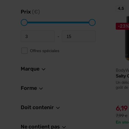
4,5
Prix
(€)
-23
-
Minimum price
Maximum price
Offres spéciales
Marque
BodyW
Salty 
Un déli
Forme
goût de
Doit contenir
6,19
7,99
€
En sto
Ne contient pas