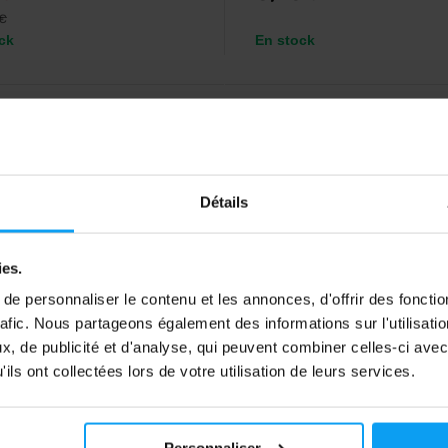
€
ck
En stock
5,0
-10%
Détails
ies.
e personnaliser le contenu et les annonces, d'offrir des fonctio
rafic. Nous partageons également des informations sur l'utilisati
ch USA
Prom-In
, de publicité et d'analyse, qui peuvent combiner celles-ci avec
 Butter 1000 g
Orieshock Peanut 180 g
ils ont collectées lors de votre utilisation de leurs services.
de cacahuète naturel riche en
Une crème d'arachides 100 % nat
es, en graisses saines et en
élaborée à partir d'arachides de 
qualité.
Personnaliser