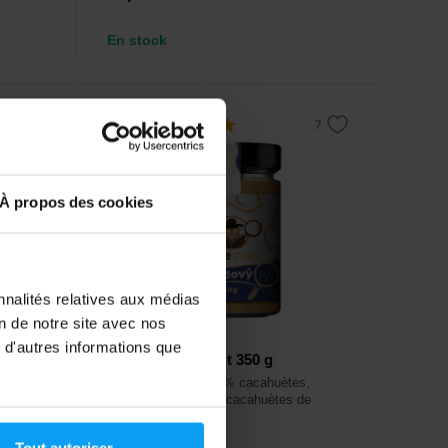
En stock
5,0
-9%
À propos des cookies
nnalités relatives aux médias
on de notre site avec nos
Prom-In
 d'autres informations que
Orieshock Peanut 350 g
urelle,
Crème naturelle 100% cacahuètes,
première
fabriquée à partir de cacahuètes de
première qualité.
Tout autoriser