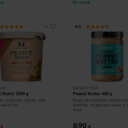
ck
En stock
4,5
%
ein
BioTech USA
 Butter 1000 g
Peanut Butter 400 g
de cacahuètes naturel, sans
Beurre de cacahuète naturel rich
outé ni sel.
protéines, en graisses saines et 
fibres.
9
8,90
€
€