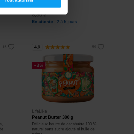
6,19
€
6,80
€
En attente
- 2 à 5 jours
4,9
-3%
LifeLike
Peanut Butter 300 g
s,
Délicieux beurre de cacahuète 100 %
de
naturel sans sucre ajouté ni huile de