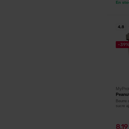
En sto
4,8
-39
MyProt
Peanut
Beurre 
sucre aj
8,1