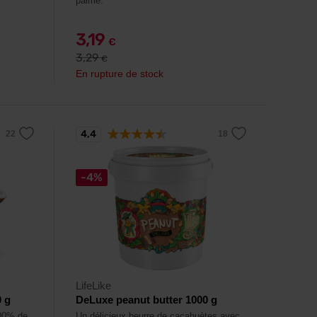
palme.
3,19
€
3,29
€
En rupture de stock
4,4
-4%
LifeLike
0 g
DeLuxe peanut butter 1000 g
100% de
Un délicieux beurre de cacahuètes avec