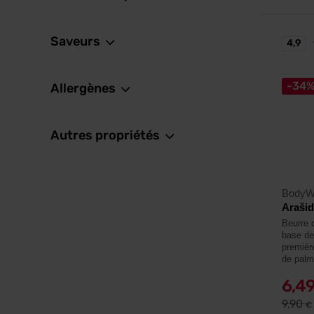
Saveurs
4,9
-34
Allergènes
Autres propriétés
BodyW
Arašid
Beurre 
base de
premièr
de palm
6,4
9,90
€