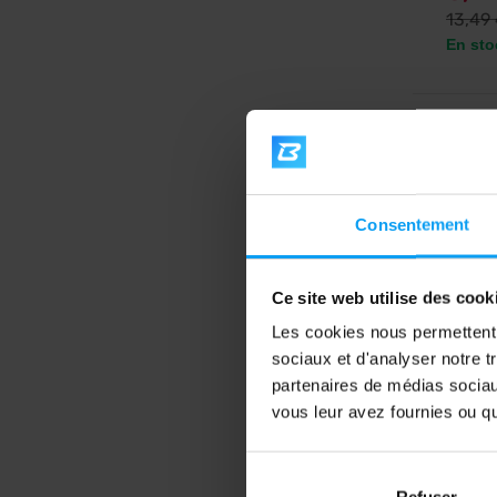
13,49
En sto
4,5
Consentement
Ce site web utilise des cook
Les cookies nous permettent d
sociaux et d'analyser notre t
BioTe
partenaires de médias sociaux
Peanut
vous leur avez fournies ou qu'
Beurre 
protéin
fibres.
Refuser