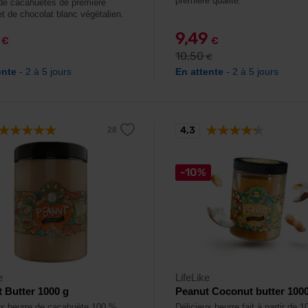
première qualité.
de cacahuètes de première
et de chocolat blanc végétalien.
9
9,49
€
€
10,50
€
ente
- 2 à 5 jours
En attente
- 2 à 5 jours
4,3
-10%
e
LifeLike
 Butter 1000 g
Peanut Coconut butter 100
ux beurre de cacahuète 100 %
Délicieux beurre fait à partir de 