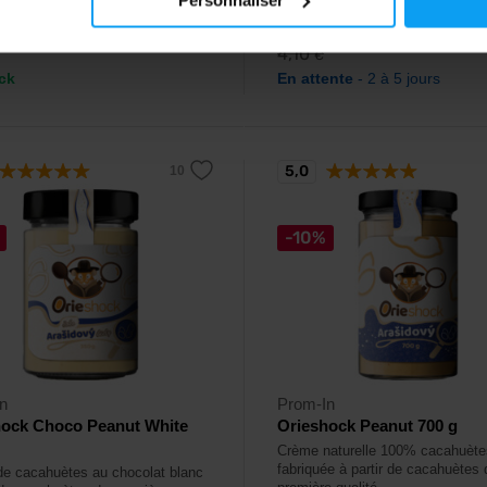
95
3,69
€
€
4,10
€
ck
En attente
- 2 à 5 jours
5,0
-10%
n
Prom-In
hock Choco Peanut White
Orieshock Peanut 700 g
Crème naturelle 100% cacahuète
fabriquée à partir de cacahuètes 
e cacahuètes au chocolat blanc