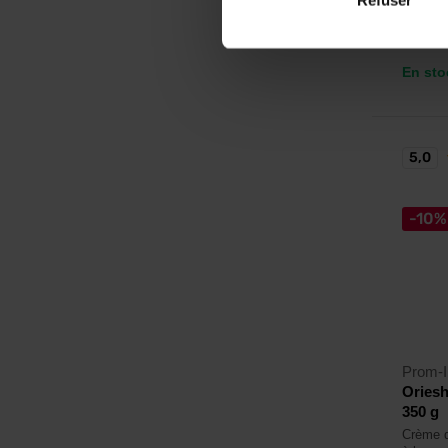
14,
En sto
5,0
-10%
Prom-I
Ories
350 g
Crème d