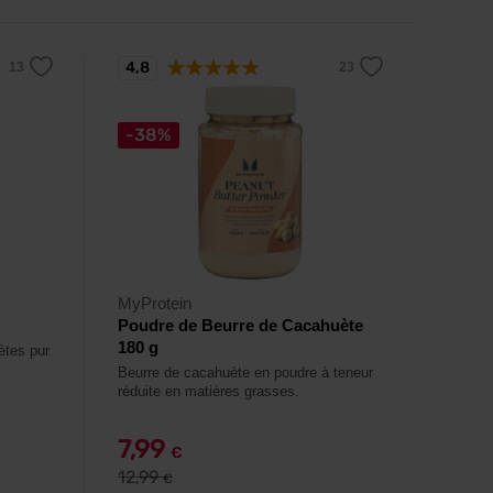
4,8
-38%
MyProtein
Poudre de Beurre de Cacahuète
180 g
ètes pur
Beurre de cacahuète en poudre à teneur
réduite en matières grasses.
7,99
€
12,99
€