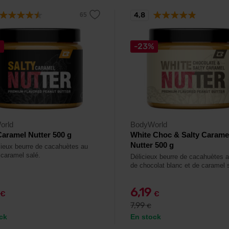
4,8
%
-23%
orld
BodyWorld
Caramel Nutter 500 g
White Choc & Salty Carame
Nutter 500 g
cieux beurre de cacahuètes au
 caramel salé.
Délicieux beurre de cacahuètes a
de chocolat blanc et de caramel 
6,19
€
€
7,99
€
ck
En stock