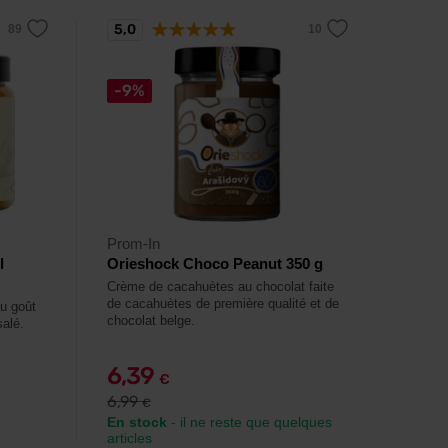
5,0
-9%
Prom-In
l
Orieshock Choco Peanut 350 g
Crème de cacahuètes au chocolat faite
de cacahuètes de première qualité et de
u goût
chocolat belge.
salé.
6,39
€
6,99
€
En stock
- il ne reste que quelques
articles