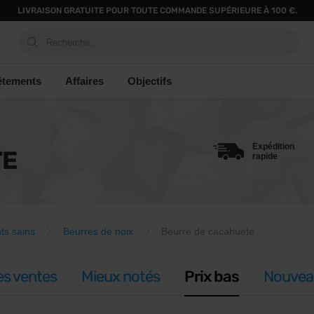
LIVRAISON GRATUITE POUR TOUTE COMMANDE SUPÉRIEURE À 100 €.
Recherche...
êtements
Affaires
Objectifs
Expédition
TE
rapide
ts sains
Beurres de noix
Beurre de cacahuète
es ventes
Mieux notés
Prix bas
Nouvea