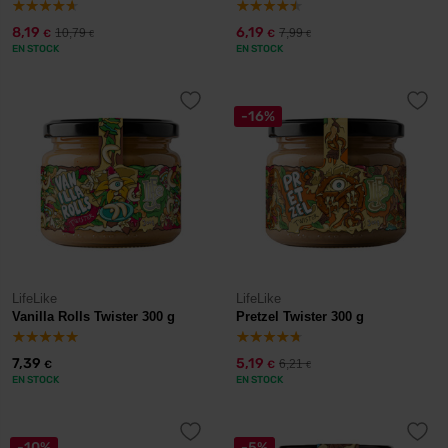
8,19
6,19
10,79
7,99
€
€
€
€
EN STOCK
EN STOCK
-16%
LifeLike
LifeLike
Vanilla Rolls Twister 300 g
Pretzel Twister 300 g
7,39
5,19
6,21
€
€
€
EN STOCK
EN STOCK
-10%
-5%