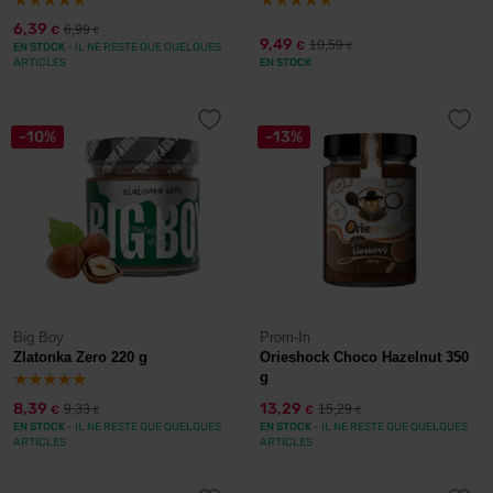
6,39
6,99
€
€
9,49
10,59
€
EN STOCK
- IL NE RESTE QUE QUELQUES
€
ARTICLES
EN STOCK
-10%
-13%
Big Boy
Prom-In
Zlatonka Zero 220 g
Orieshock Choco Hazelnut 350
g
8,39
13,29
9,33
15,29
€
€
€
€
EN STOCK
- IL NE RESTE QUE QUELQUES
EN STOCK
- IL NE RESTE QUE QUELQUES
ARTICLES
ARTICLES