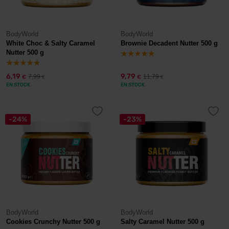
BodyWorld
BodyWorld
White Choc & Salty Caramel
Brownie Decadent Nutter 500 g
Nutter 500 g
6,19
9,79
7,99
11,79
€
€
€
€
EN STOCK
EN STOCK
-24%
-23%
BodyWorld
BodyWorld
Cookies Crunchy Nutter 500 g
Salty Caramel Nutter 500 g