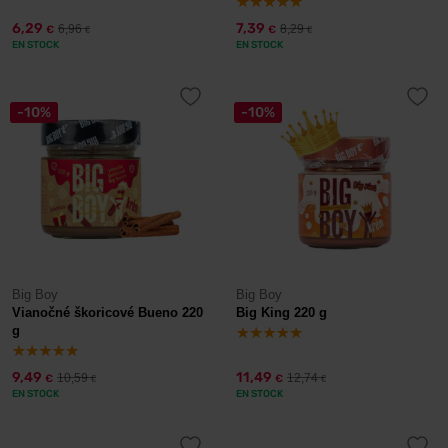
6,29
7,39
6,96
8,29
€
€
€
€
EN STOCK
EN STOCK
-10%
-10%
Big Boy
Big Boy
Vianočné škoricové Bueno 220
Big King 220 g
g
9,49
11,49
10,59
12,74
€
€
€
€
EN STOCK
EN STOCK