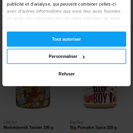
publicité et d'analyse, qui peuvent combiner celles-ci
avec d'autres informations que vous leur avez fournies
ou qu'ils ont collectées lors de votre utilisation de leurs
LifeLike
LifeLike
services.
Fall In Love Raspberry Twister
Taste Machine 333 790 g
190 g
Tout autoriser
6,59
14,79
6,99
18,49
€
€
€
€
EN STOCK
EN STOCK
Personnaliser
-10%
-11%
Refuser
LifeLike
Big Boy
Medvědovník Twister 190 g
Big Pumpkin Spice 220 g