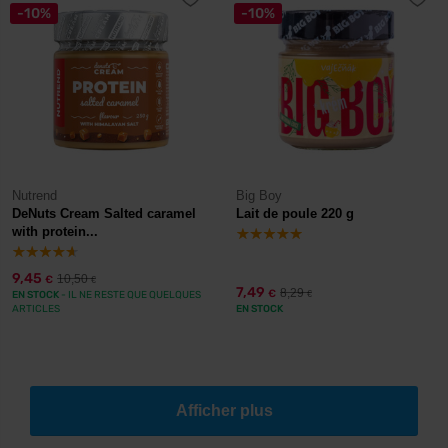
-10%
-10%
Nutrend
Big Boy
DeNuts Cream Salted caramel
Lait de poule 220 g
with protein...
9,45
10,50
€
€
7,49
8,29
€
EN STOCK
- IL NE RESTE QUE QUELQUES
€
ARTICLES
EN STOCK
Afficher plus