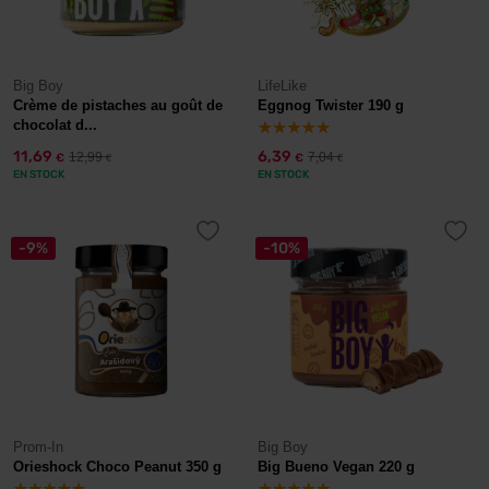
Big Boy
LifeLike
Crème de pistaches au goût de
Eggnog Twister 190 g
chocolat d...
11,69
6,39
12,99
7,04
€
€
€
€
EN STOCK
EN STOCK
-9%
-10%
Prom-In
Big Boy
Orieshock Choco Peanut 350 g
Big Bueno Vegan 220 g