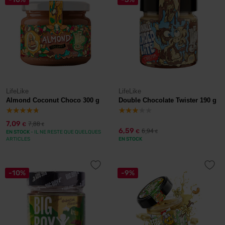
LifeLike
LifeLike
Almond Coconut Choco 300 g
Double Chocolate Twister 190 g
7,09
7,88
€
€
6,59
6,94
€
EN STOCK
- IL NE RESTE QUE QUELQUES
€
ARTICLES
EN STOCK
-10%
-9%