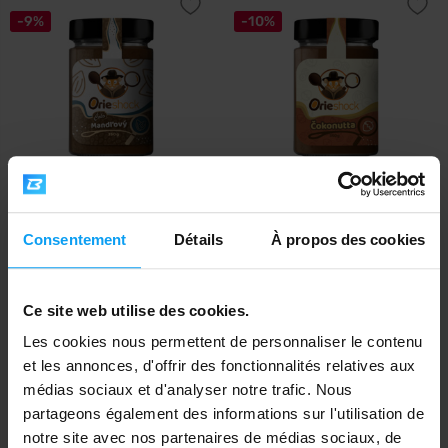
-9%
-10%
Prom-In
Prom-In
Orieshock Choco Almond 350 g
Orieshock Choconutta 350 g
Consentement
Détails
À propos des cookies
10,49
15,99
11,49
17,79
€
€
€
€
EN STOCK
- IL NE RESTE QUE QUELQUES
EN STOCK
- IL NE RESTE QUE QUELQUES
ARTICLES
ARTICLES
Ce site web utilise des cookies.
Les cookies nous permettent de personnaliser le contenu
-6%
-20%
et les annonces, d'offrir des fonctionnalités relatives aux
médias sociaux et d'analyser notre trafic. Nous
partageons également des informations sur l'utilisation de
notre site avec nos partenaires de médias sociaux, de