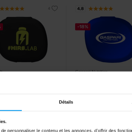
4,8
%
-18%
ab
Gaspari Nutrition
x
Pill Box
eur pratique pour les capsules et
Boîte à pilules à 5 compartiment
primés.
Détails
9
1,79
€
€
2,19
€
ies.
ck
En stock
e personnaliser le contenu et les annonces, d'offrir des fonctio