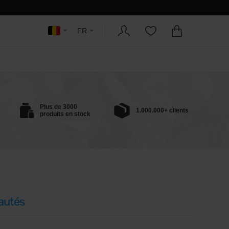
FR
Plus de 3000
1.000.000+ clients
produits en stock
autés