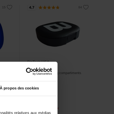
4,7
BioTech USA
Pill Box
s.
Boîte à pilules à cinq compartiments.
À propos des cookies
2,90
€
En rupture de stock
nnalités relatives aux médias