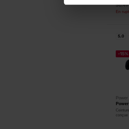
30,4
En rupt
5,0
-15%
Power
Powerl
Ceintur
conçue 