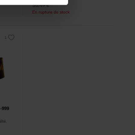
30,49
€
En rupture de stock
B-999
lité.