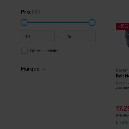
Prix
(€)
-15%
-
Minimum price
Maximum price
Offres spéciales
Marque
Power
Belt N
Ceintur
une âme
17,
20,29
En sto