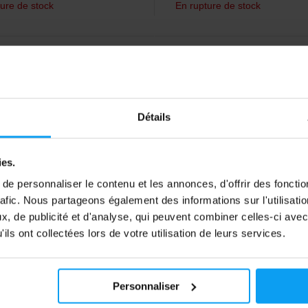
ure de stock
En rupture de stock
5,0
-15%
Détails
ies.
e personnaliser le contenu et les annonces, d'offrir des fonctio
rafic. Nous partageons également des informations sur l'utilisati
 System
Power System
, de publicité et d'analyse, qui peuvent combiner celles-ci avec
lifting Belt Power PS 3100
Powerlifting Belt PS 3800 n
ils ont collectées lors de votre utilisation de leurs services.
Ceinture de dynamophilie pour 
conçue pour renforcer le bas du 
e de musculation de qualité en
buffle épais de première qualité.
Personnaliser
29
25,79
€
€