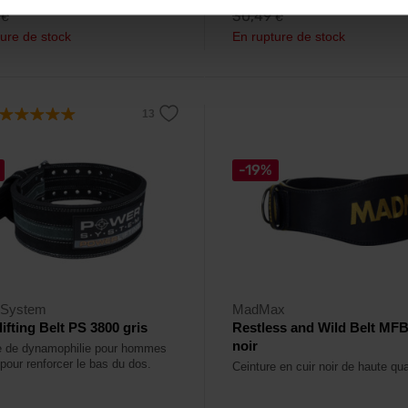
9
30,49
€
€
ure de stock
En rupture de stock
-19%
 System
MadMax
ifting Belt PS 3800 gris
Restless and Wild Belt MF
noir
e de dynamophilie pour hommes
pour renforcer le bas du dos.
Ceinture en cuir noir de haute qua