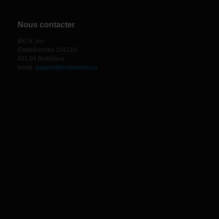
Nous contacter
BIO 5, sro
Elektrárenská 13412/1
831 04 Bratislava
email:
support@bodyworld.eu