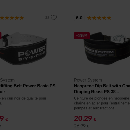
5,0
-25%
 System
Power System
lifting Belt Power Basic PS
Neoprene Dip Belt with Cha
oir
Dipping Beast PS 38...
 en cuir noir de qualité pour
Ceinture de plongée en néoprène
s.
chaîne en acier pour l'entraîneme
pompes et aux tractions.
49
20,29
€
€
26,99
€
€