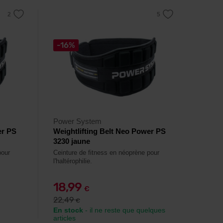
-16%
Power System
er PS
Weightlifting Belt Neo Power PS
3230 jaune
pour
Ceinture de fitness en néoprène pour
l'haltérophilie.
18,99
€
22,49
€
En stock
- il ne reste que quelques
articles