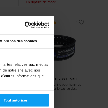
En rupture de stock
5,0
-15%
À propos des cookies
nnalités relatives aux médias
on de notre site avec nos
Power System
 d'autres informations que
oir
Powerlifting Belt PS 3800 bleu
hommes
Ceinture de dynamophilie pour hommes
dos.
conçue pour renforcer le bas du dos.
Tout autoriser
25,79
€