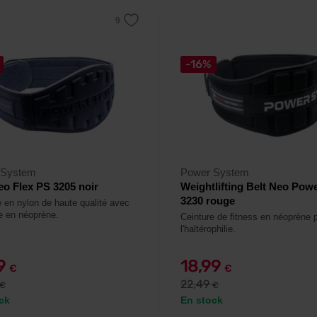
-16%
 System
Power System
eo Flex PS 3205 noir
Weightlifting Belt Neo Pow
3230 rouge
e en nylon de haute qualité avec
 en néoprène.
Ceinture de fitness en néoprène 
l'haltérophilie.
29
18,99
€
€
22,49
€
€
ck
En stock