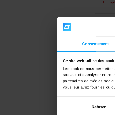
En rupt
5,0
-27%
Consentement
Ce site web utilise des cook
Les cookies nous permettent d
sociaux et d'analyser notre t
Power
partenaires de médias sociaux
Weight
vous leur avez fournies ou qu'
noir
Ceintur
cuir de 
Refuser
22,