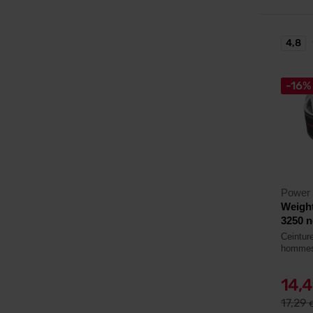
4,8
-16%
Power
Weight
3250 n
Ceinture
homme
14,
17,29