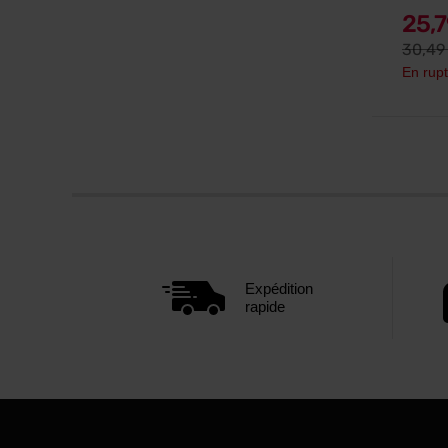
25,
30,4
En rupt
Expédition
rapide