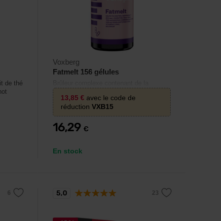
Voxberg
Fatmelt 156 gélules
it de thé
Brûleur complexe contenant de la
hot
carnitine, du yerba mate et du garcinia
13,85
€
avec le code de
cambogia.
réduction
VXB15
16,29
€
En stock
5,0