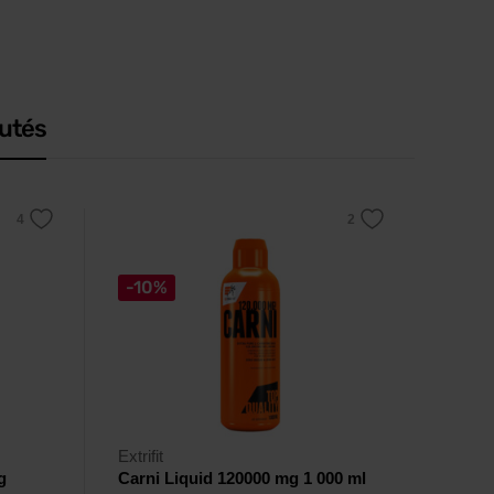
utés
-10%
Extrifit
g
Carni Liquid 120000 mg 1 000 ml