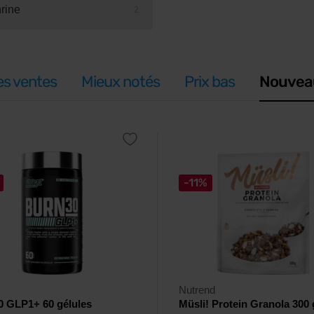
rine
2
es ventes
Mieux notés
Prix bas
Nouvea
-11%
Nutrend
0 GLP1+ 60 gélules
Müsli! Protein Granola 300 