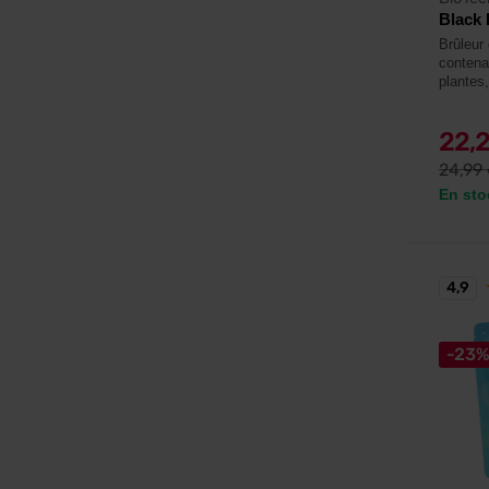
Black 
Brûleur
contenan
plantes
22,
24,99
En sto
4,9
-23