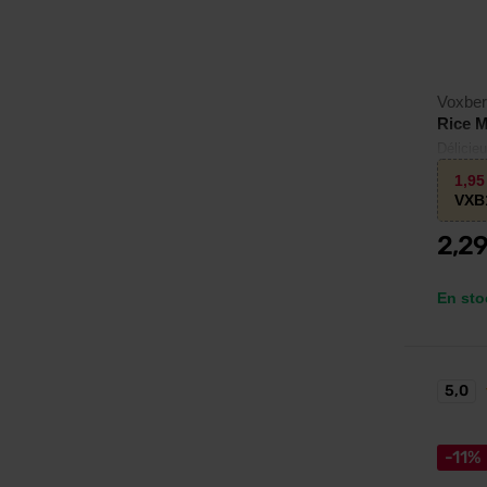
Voxbe
Rice M
Délicieu
sucre a
1,9
VXB
2,2
En sto
5,0
-11%