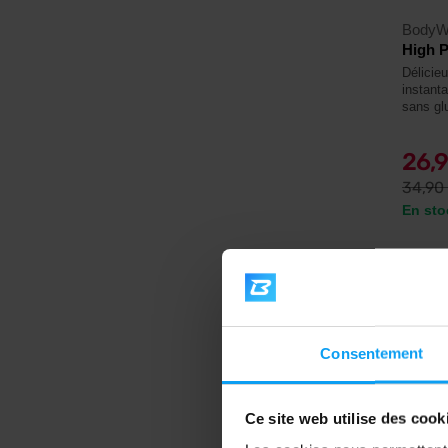
BodyW
High P
Délicieu
instanta
sans glu
26,
34,90
En sto
4,9
Consentement
Ce site web utilise des cook