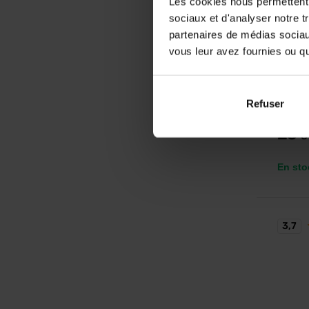
Les cookies nous permettent d
sociaux et d'analyser notre t
partenaires de médias sociaux
Nutren
vous leur avez fournies ou qu'
Carnit
L-carnit
dans un
Refuser
25
€
En sto
3,7