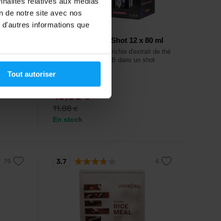
nnalités relatives aux médias
on de notre site avec nos
 d'autres informations que
BodyWorld
L-Carnitine 3000 Shot 12 x 80 ml
hrome.
L-carnitine liquide enrichie d'extrait de thé
vert et de vitamines B dans un shot
pratique.
Tout autoriser
10,68
€
11,88
€
En stock
3,7