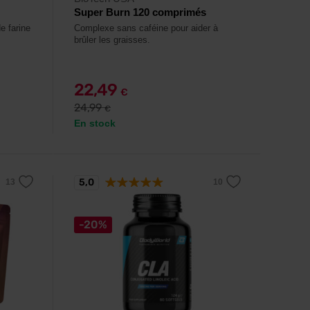
Super Burn 120 comprimés
e farine
Complexe sans caféine pour aider à
brûler les graisses.
22,49
€
24,99
€
En stock
5,0
-20%