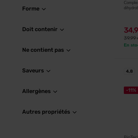
Complex
Forme
dihydro
Doit contenir
34,
39,99
En sto
Ne contient pas
Saveurs
4,8
-11%
Allergènes
Autres propriétés
BioTe