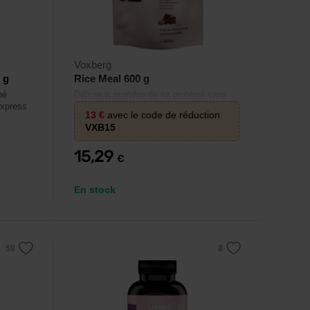
Voxberg
 g
Rice Meal 600 g
né
Délicieux porridge de riz protéiné sans
express
sucre ajouté.
13
€
avec le code de réduction
VXB15
15,29
€
En stock