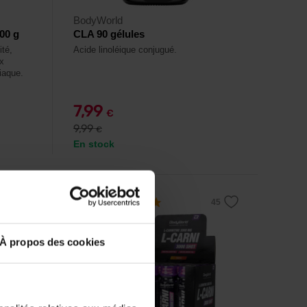
BodyWorld
00 g
CLA 90 gélules
ité,
Acide linoléique conjugué.
x
iaque.
7,99
€
9,99
€
En stock
4,8
À propos des cookies
-10%