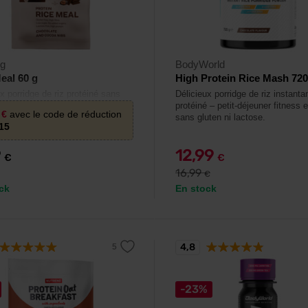
rg
BodyWorld
eal 60 g
High Protein Rice Mash 720
x porridge de riz protéiné sans
Délicieux porridge de riz instanta
jouté.
protéiné – petit-déjeuner fitness 
5
€
avec le code de réduction
sans gluten ni lactose.
15
9
12,99
€
€
16,99
€
ck
En stock
4,8
-23%