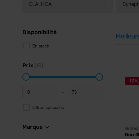
CLA, HCA
Syneph
5
Disponibilité
Meilleur
En stock
Prix
(€)
-13%
-
Minimum price
Maximum price
Offres spéciales
Marque
Nutrex
Burn3