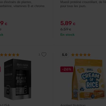
e d'extraits de plantes,
Muesli protéiné croustillant, de l'
berbérine, vitamines B et chrome.
pour tous les jours.
99
5,89
€
€
6,59
€
€
ck
En stock
5,0
-26%
ch USA
Applied Nutrition