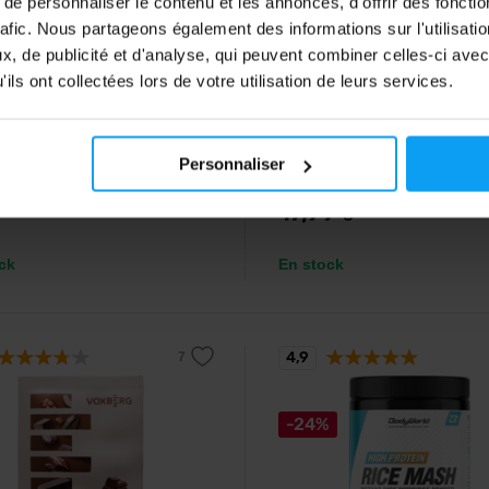
e personnaliser le contenu et les annonces, d'offrir des fonctio
rafic. Nous partageons également des informations sur l'utilisati
, de publicité et d'analyse, qui peuvent combiner celles-ci avec
d
Scitec Nutrition
ils ont collectées lors de votre utilisation de leurs services.
ine 3000 Shot 20 x 60 ml
Green Coffee 90 gélules
ine liquide à absorption rapide
Extrait de café vert enrichi en c
e ampoule pratique.
Personnaliser
17,99
€
ck
En stock
4,9
-24%