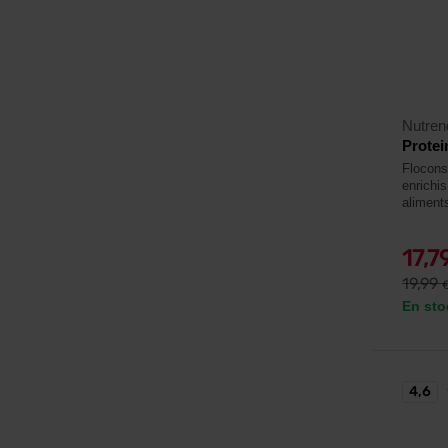
Nutren
Protei
Flocons
enrichi
aliment
17,7
19,99
En sto
4,6