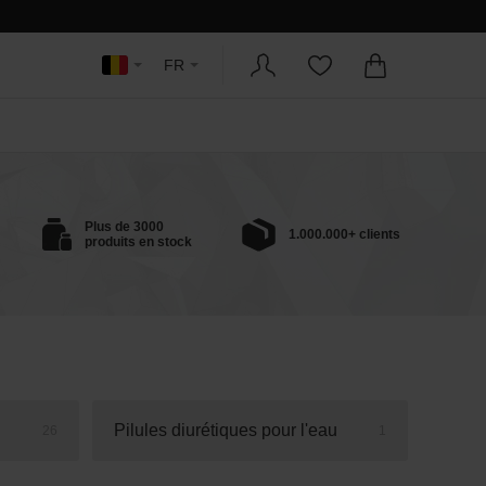
FR
Plus de 3000
1.000.000+ clients
produits en stock
Pilules diurétiques pour l'eau
26
1