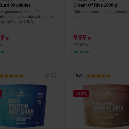
Burn 90 gélules
Cream Of Rice 1000 g
 de graisses à 28 ingrédients
Délicieuse bouillie de riz à base d
t de la caféine, des extraits de
de riz.
, du CLA et de l'HCA.
29
9,99
€
€
13,49
€
€
ck
En stock
5,0
%
-22%