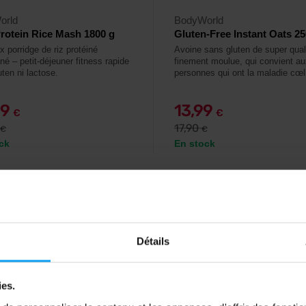
orld
BodyWorld
rotein Rice Mash 1800 g
Gluten-Free Instant Oats 25
x porridge de riz protéiné
Avoine sans gluten de super qual
né – petit-déjeuner fitness rapide
finement moulue, qui convient au
ten ni lactose.
personnes qui ont la maladie cœl
99
13,99
€
€
17,90
€
€
ck
En stock
Détails
ies.