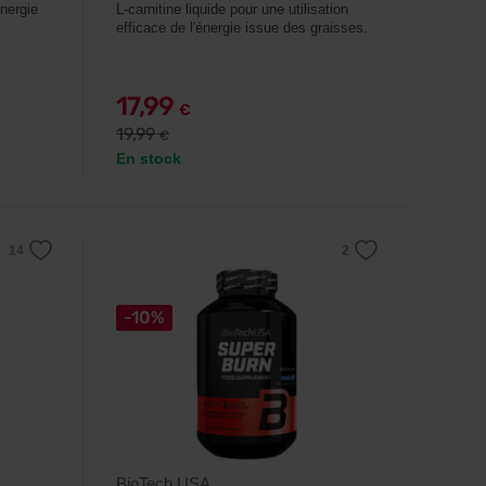
énergie
L-carnitine liquide pour une utilisation
efficace de l'énergie issue des graisses.
17,99
€
19,99
€
En stock
-10%
BioTech USA