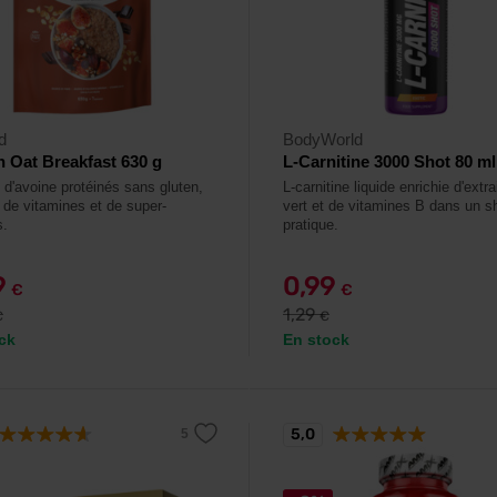
d
BodyWorld
n Oat Breakfast 630 g
L-Carnitine 3000 Shot 80 ml
 d'avoine protéinés sans gluten,
L-carnitine liquide enrichie d'extra
s de vitamines et de super-
vert et de vitamines B dans un s
s.
pratique.
9
0,99
€
€
1,29
€
€
ck
En stock
5,0